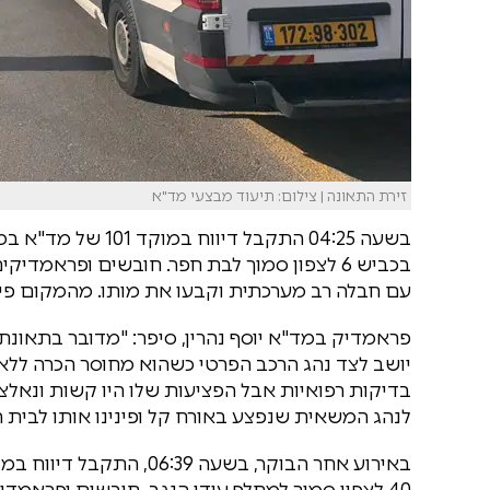
זירת התאונה | צילום: תיעוד מבצעי מד"א
בשעה 04:25 התקבל ד
עם חבלה רב מערכתית וקבעו את מותו. מהמקום פינינ
יושב לצד נהג הרכב הפרטי כשהוא מחוסר הכרה ללא 
בדיקות רפואיות אבל הפציעות שלו היו קשות ונאלצ
לנהג המשאית שנפצע באורח קל ופינינו אותו לבית ה
40 לצפון סמוך למחלף עידן הנגב. חובשים ופראמד