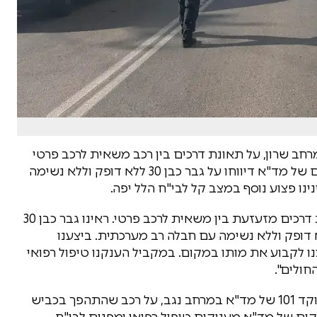
יווח במוקד 101 של מד"א במרחב שרון, על תאונת דרכים בין רכב משאית לרכב פרטי
בכביש 6 לצפון סמוך לבת חפר. חובשים ופראמדיקים של מד"א דיווחו על גבר כבן 30 ללא דופק וללא נשימה
ו פצוע נוסף במצב קל לבי"ח הלל יפה.
פראמדיק במד"א יוסף נהרין, סיפר: "מדובר בתאונת דרכים מזעזעת בין משאית לרכב פרטי. ראינו גבר כבן 30
דופק וללא נשימה עם חבלה רב מערכתית. ביצענו
נו לקבוע את מותו במקום. במקביל הענקנו טיפול רפואי
חולים".
באירוע אחר הבוקר, בשעה 06:39, התקבל דיווח במוקד 101 של מד"א במרחב נגב, על רכב שהתהפך בכביש
יקים של מד"א מעניקים טיפול רפואי ומפנים לבי"ח