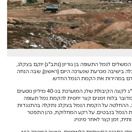
משלים לנמל התעופה בן גוריון (נתב"ג) יוקם בצקלג,
ה בישיבה מכרעת שנערכה היום (ראשון), שבה הנחה
קדם במהירות את הקמת הנמל החדש.
ברשות שדות התעופה נערכים זה שנים להגעת נתב"ג לקצה הקיבולת שלו, המוערכת בכ-40 מיליון נוסעים
ת 2040. למרות פרק הזמן של 15 שנה, מדובר בלוח זמנים קצר יחסית להקמת נמל תעופה
"ג. ההחלטה על הקמת הנמל בצקלג נתקלה בהתנגדות
 הנמל בנבטים. על רקע המחלוקת, כהן התפטר
ית, זמן קצר לאחר מינויו.
תי בתכנון התשתיות הלאומיות, כאשר המטרה היא