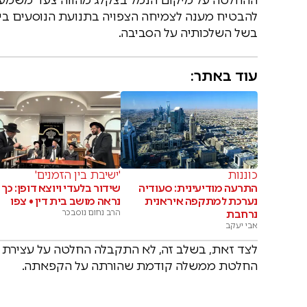
להבטיח מענה לצמיחה הצפויה בתנועת הנוסעים ביש
בשל השלכותיה על הסביבה.
עוד באתר:
כוננות
'ישיבת בין הזמנים'
התרעה מודיעינית: סעודיה
שידור בלעדי ויוצא דופן: כך
נערכת למתקפה איראנית
נראה מושב בית דין • צפו
נרחבת
הרב נחום נוסבכר
אבי יעקב
לצד זאת, בשלב זה, לא התקבלה החלטה על עצירת 
החלטת ממשלה קודמת שהורתה על הקפאתה.