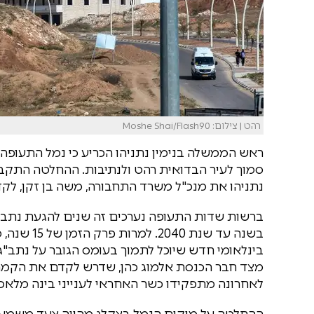
רהט | צילום: Moshe Shai/Flash90
ראש הממשלה בנימין נתניהו הכריע כי נמל התעופה ה
סמוך לעיר הבדואית רהט ולנתיבות. ההחלטה התקבל
נתניהו את מנכ"ל משרד התחבורה, משה בן זקן, ל
בשנה עד שנ
בינלאומי חדש שיוכל לתמוך בעומס הגובר על נתב
מצד חבר הכנסת אלמוג כהן, שדרש לקדם את הקמת
לאחרונה מתפקידו כשר האחראי לענייני בינה מלאכות
ההחלטה על מיקום הנמל בצקלג מהווה צעד משמעו