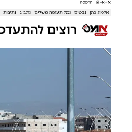
א+
א-
הדפסה
אלמוג כהן
נבטים
נמל תעופה משלים
נתב''ג
נתיבות