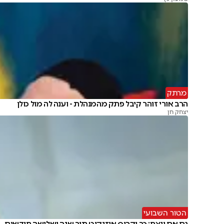
מרתק
הרב אורי זוהר קיבל פתק מהמנהלת - וענה לה מול כולן
יצחק חן
הטור השבועי
גם אם ינצח: כך יקרוס איזנקוט תוך שנה ושלושה חודשים