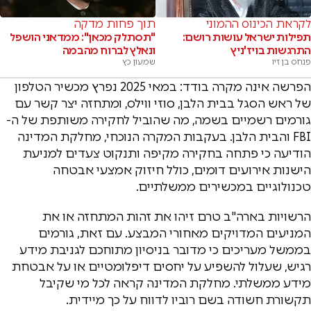
לקראת הכינוס ההמוני
תוך פחות מדקה
תפילות ישראל עושות רושם:
"תסתלק מכאן": ממדאני הושפל
התרגשות בויז'ניץ
ונאלץ לברוח מהבמה
פנחס בן זיו
שמעון כץ
הפרשה אינה מקרה בודד: במאי 2025 נפרץ מכשיר הטלפון
של ראש הסגל בבית הלבן, סוזי ווילס, ומתחזה יצר קשר עם
גורמים רשמיים בשמה, מה שהוביל לחקירה משותפת של ה-
FBI והבית הלבן. בעקבות המקרה הנוכחי, מחלקת המדינה
הודיעה כי פתחה בחקירה מקיפה ותנקוט צעדים למניעת
הישנות אירועים דומים, כולל חיזוק אמצעי אבטחה
טכנולוגיים במכשירים ממשלתיים.
הרשויות בארה"ב טרם זיהו את זהות המתחזה או את
המניעים המדויקים מאחורי המבצע. עם זאת, גורמים
בממשל מעריכים כי מדובר בניסיון מתוחכם לגניבת מידע
רגיש, שעלול להשפיע על יחסים דיפלומטיים או על אבטחת
מידע ממשלתי. מחלקת המדינה קראה לכל מי שקיבל
תקשורת חשודה בשם רוביו לדווח על כך מיידית.