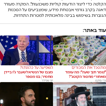
הקלטה כדי ליצור הודעות קוליות משכנעות". המקרה מעורר
דאגה בקרב גורמי אבטחת מידע, שמצביעים על הסכנות
הגוברות בשימוש בבינה מלאכותית למטרות התחזות.
עוד באתר:
מתסכל את המכורים
השפיעה על כהונתו?
"נגמר תוך שעה": מה עומד
מצבו של הנשיא לשעבר ג'ו ביידן
מאחורי מחסור הקוטג'?
מחמיר; בנו מספר
גדי פוקס
יוני שניידר