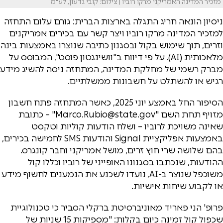
מזכיר המדינה האמריקני מרקו רוביו | צילום: קובי גדעון, לע"מ
ניסיון הונאה חריג התגלה בארצות הברית: גורם עלום התחזה
למזכיר המדינה מרקו רוביו ויצר קשר עם בכירים אמריקנים
וזרים, תוך שימוש בקול ובסגנון כתיבה שנוצרו באמצעות בינה
מלאכותית (AI). על פי דיווח ב"וושינגטון פוסט", המבוסס על
מברק רשמי של מחלקת המדינה, המתחזה ניסה להשיג מידע
רגיש או להשתלט על חשבונות ממשלתיים.
הסיפור החל באמצע יוני 2025, כאשר המתחזה פתח חשבון
מזויף תחת השם "
Marco.Rubio@state.gov
" – כתובת
שאינה משויכת לרוביו – ושלח הודעות קוליות וטקסט
באמצעות אפליקציית Signal והודעות SMS לחמישה בכירים,
בהם שלושה שרי חוץ זרים, מושל אמריקני וחבר קונגרס.
ההודעות, שנכתבו בסגנונו האופייני של רוביו וכללו קול
משוכפל שנוצר ב-AI, נועדו לשכנע את הנמענים לחשוף מידע
או לקבוע שיחות אישיות.
פרופ' הני פאריד מאוניברסיטת ברקלי הסביר כי טכנולוגיית
שכפול קול זמינה כיום בקלות: "מספיקות 15 שניות של