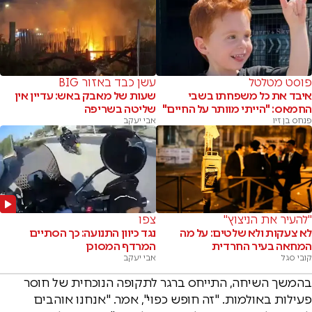
פוסט מטלטל
עשן כבד באזור BIG
איבד את כל משפחתו בשבי
שעות של מאבק באש: עדיין אין
החמאס: "הייתי מוותר על החיים"
שליטה בשריפה
פנחס בן זיו
אבי יעקב
"להעיר את הניצוץ"
צפו
לא צעקות ולא שלטים: על מה
נגד כיוון התנועה: כך הסתיים
המחאה בעיר החרדית
המרדף המסוכן
קובי סגל
אבי יעקב
בהמשך השיחה, התייחס ברגר לתקופה הנוכחית של חוסר
פעילות באולמות. "זה חופש כפוי", אמר. "אנחנו אוהבים