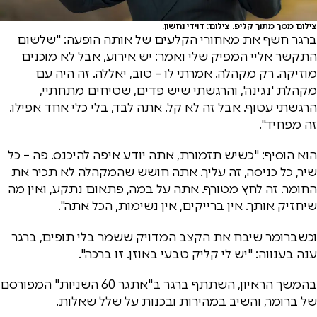
צילום מסך מתוך קליפ. צילום: דוידי נחשון.
ברגר חשף את מאחורי הקלעים של אותה הופעה: "שלשום
התקשר אליי המפיק שלי ואמר: יש אירוע, אבל לא מוכנים
מוזיקה. רק מקהלה. אמרתי לו – טוב, יאללה. זה היה עם
מקהלת 'נגינה', והרגשתי שיש פדים, שטיחים מתחתיי,
הרגשתי עטוף. אבל זה לא קל. אתה לבד, בלי כלי אחד אפילו.
זה מפחיד".
הוא הוסיף: "כשיש תזמורת, אתה יודע איפה להיכנס. פה – כל
שיר, כל כניסה, זה עליך. אתה חושש שהמקהלה לא תכיר את
החומר. זה לחץ מטורף. אתה על במה, פתאום נתקע, ואין מה
שיחזיק אותך. אין ברייקים, אין נשימות, הכל אתה".
וכשברומר שיבח את הקצב המדויק ששמר בלי תופים, ברגר
ענה בענווה: "יש לי קליק טבעי באוזן. זו ברכה".
בהמשך הראיון, השתתף ברגר ב"אתגר 60 השניות" המפורסם
של ברומר, והשיב במהירות ובכנות על שלל שאלות.