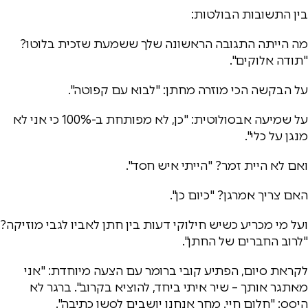
בין התשובות הבולטות:
מה הייתה התגובה הראשונה שלך ששמעת שזכית בלוטו?
"תודה אלוקים".
על הבקשה הכי מוזרה מחתן: "לבוא עם קפוטה".
על שמיעה אבסולוטית: "כן, לא מפותחת ב-100% כי אני לא
מנגן על כלי".
ואם לא היית זמר? "הייתי איש חסד".
האם צריך אמרגן? "כיום כן".
ועל מי מכריע כשיש חילוקי דעות בין חתן לאביו לגבי מוזיקה?
"לרוב החברים של החתן".
לקראת סיום, הפתיע קובי ברומר עם הצעה מיוחדת: "אני
מאתגר אותך – שיר איתי ביחד, להוציא בקרוב". ברגר לא
היסס: "חלום חיי. מחר אנחנו יושבים לסשן כתיבה".