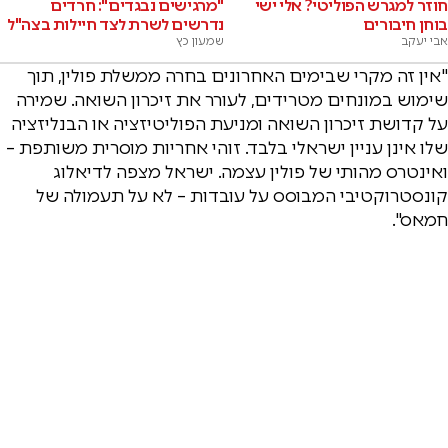
חוזר למגרש הפוליטי? אלי ישי
"מרגישים נבגדים": חרדים
בוחן חיבורים
נדרשים לשרת לצד חיילות בצה"ל
אבי יעקב
שמעון כץ
"אין זה מקרי שבימים האחרונים בחרה ממשלת פולין, תוך
שימוש במונחים מטרידים, לעורר את זיכרון השואה. שמירה
על קדושת זיכרון השואה ומניעת הפוליטיזציה או הבנליזציה
שלו אינן עניין ישראלי בלבד. זוהי אחריות מוסרית משותפת –
ואינטרס מהותי של פולין עצמה. ישראל מצפה לדיאלוג
קונסטרוקטיבי המבוסס על עובדות – לא על תעמולה של
חמאס".