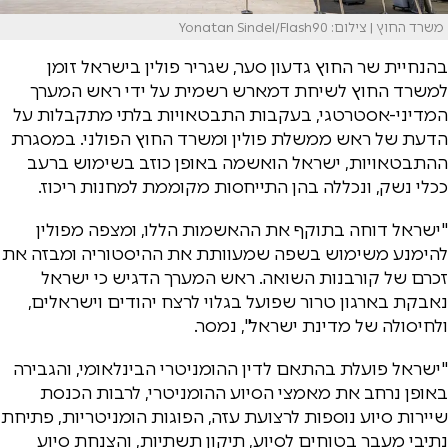
משרד החוץ | צילום: Yonatan Sindel/Flash90
בהנחיית שר החוץ גדעון סער, שגריר פולין בישראל זומן
למשרד החוץ לשיחת דמארש רשמית על ידי ראש המערך
המדיני-אסטרטגי, בעקבות התבטאויות בלתי מתקבלות על
הדעת של ראש ממשלת פולין ומשרד החוץ הפולני. במסגרת
ההתבטאויות, ישראל הואשמה באופן כוזב בשימוש ברעב
ככלי נשק, ונכללה בהן התייחסות מקוממת למחנות ריכוז.
"ישראל דוחה בתוקף את ההאשמות הללו, ומצפה מפולין
להימנע משימוש בשפה שמעוותת את ההיסטוריה ומבזה את
זכרם של קורבנות השואה. ראש המערך הדגיש כי ישראל
נאבקת בארגון טרור שפועל בגלוי לרצח יהודים וישראלים,
ולחיסולה של מדינת ישראל", נמסר.
"ישראל פועלת בהתאם לדין ההומניטרי הבינלאומי, והגבירה
באופן נרחב את מאמצי הסיוע ההומניטרי, לרבות הכנסת
שיירות סיוע נוספות לרצועת עזה, הפוגות הומניטריות, פתיחת
נתיבי מעבר בטוחים לסיוע, תיקון תשתיות, והצנחת סיוע