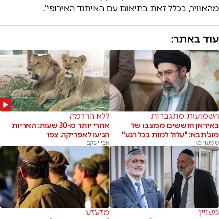
מהאוויר, בכלל זאת בתיאום עם האיחוד האירופי".
עוד באתר:
השמועות מתגברות
ללא הרדמה
באיראן חוששים ממצבו של
אחרי יותר מ-30 שעות: האריות
מוג'תבא: "עלול למות בכל רגע"
הגיעו לאפריקה. צפו
שמעון כץ
אבי יעקב
מעניין
מזעזע