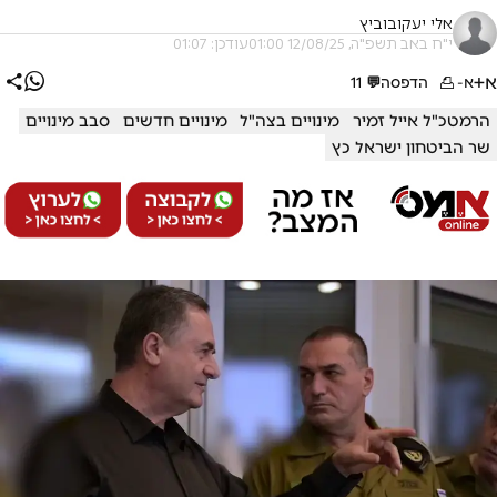
אלי יעקובוביץ
י"ח באב תשפ"ה, 12/08/25 01:00
עודכן: 01:07
א+
א-
הדפסה
💬
11
הרמטכ"ל אייל זמיר
מינויים בצה"ל
מינויים חדשים
סבב מינויים
שר הביטחון ישראל כץ