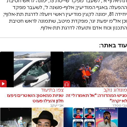
תת-אלוף א׳, לשעבר מפקד שייטת 13, ימונה לראש חטיבת
ההפעלה באגף המודיעין; אלוף-משנה ל׳, לשעבר מפקד
יחידה 81, ימונה לקצין מודיעין ראשי ויועלה לדרגת תת-אלוף;
וכן אל"מ יפעת יגר, מפקדת מיטב, שתמונה לראש חטיבת
התכנון וכוח אדם ותועלה לדרגת תת-אלוף.
עוד באתר:
מונולוג נוקב
צפו בתיעוד
מגיש המהדורה: "אל תאמרו לי זה
שניות מהאסון: השוטרים ניפצו
לא יקרה"
חלון והצילו פעוט
צבי טסלר
אבי יעקב