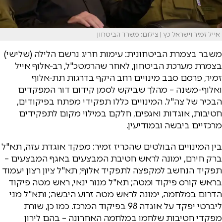
אייל זמיר וישראל כץ | צילום: משרד הביטחון
משבר בצמרת הביטחונית: עימות חריג נרשם הלילה (שלישי)
בצמרת מערכת הביטחון, לאחר שהרמטכ"ל, רב-אלוף אייל
זמיר, פרסם סבב מינויים רחב היקף בדרגות תת-אלוף
ואלוף-משנה – מהלך שביקש לסמן קידום דור המפקדים
הבכיר של צה"ל. המינויים כללו תפקידי מפתח בפיקודים,
חטיבות, אוגדות ואגפים, חלקם במילוי מקום לתפקידים
מרכזיים ביבשה ובמודיעין.
בין המינויים הבולטים שהכריז זמיר: מפקד אוגדת עזה, תא"ל
ברק חירם, ימונה לראש חטיבת המבצעים באגף המבצעים –
תפקיד הנחשב למקפצה לתפקיד אלוף; תא"ל ציון רצון יעמוד
בראש קורס פיקוד ומטה; תא"ל מנור ינאי, ראש מטה פיקוד
הדרום במלחמה, ימונה לראש מטה זרוע היבשה; ותא"ל מני
ליברטי יפקד על אוגדה 98 בפיקוד המרכז. כמו כן, שורת
מפקדי חטיבות שלחמו במלחמה האחרונה – בהם לירון