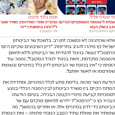
מי יצטרף אליו?
אסון בלתי נתפס
עמית ליסטוונד והשופטים הכריעו:
טרגדיה אחרי האירוסין: מאיר שער
רגב בשלב הבא
ז"ל נהרג בתאונת רייזר
הקול החדש בדרכים
אלי יעקובוביץ
אלא שהחגיגה לא נמשכה זמן רב. בלשכת שר הביטחון
ישראל כץ מיהרו להגיב בחריפות: "דיון השיבוצים שקיים היום
הרמטכ"ל נעשה בניגוד להנחיית שר הביטחון וללא תיאום
והסכמה מוקדמת, וזאת בניגוד לנוהל המקובל", נמסר. עוד
הוסיפו כי "אין בכוונת שר הביטחון לדון כלל במינויים ובשמות
שפורסמו או לאשר אותם".
הודעת השר מהווה בלימת פתע לכלל המינויים, ומחדדת את
המתח הקיים בין משרד הביטחון לבין המטה הכללי בנוגע
לסמכויות קביעת מינויי הקצונה הבכירה. בסיום הודעתו
הבהיר כץ כי "הרמטכ"ל יידרש לתיאום מוקדם עם שר
הביטחון כדי לדון במינויים אלה או אחרים בהמשך", מה
שמותיר את שאלת עתיד הסבב הנוכחי פתוחה – ואת הצמרת