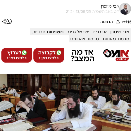
אבי מימרן
י"ט באב תשפ"ה, 13/08/25 21:24
א+
א-
הדפסה
אבי מימרן
אברכים
ישראל גפנר
משפחות חרדיות
סבסוד מעונות
סבסוד צהרונים