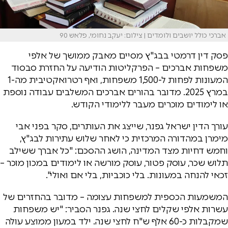
אברכי כולל יושבים ולומדים | צילום: יעקב נחומי, פלאש 90
פסק דין דרמטי בבג"ץ מסיים מאבק ממושך של אלפי
משפחות אברכים – הפרקליטות הודיעה על החזרת סבסוד
המעונות לפחות ל-1,500 משפחות, ואף רטרואקטיבית מה-1
במרץ 2025. מדובר בהורים אברכים המשלבים עבודה נוספת
או לימודים מוכרים מעבר ללימודי הקודש.
עורך הדין ישראל גפנר, שייצג את העותרים, סקר בפני אבי
מימרן במהדורה המרכזית כי לאחר שלוש עתירות לבג"ץ,
וחמש דחיות מצד המדינה, הושג ההסכם: "כל אברך ששילב
תלוש שכר, עוסק פטור, עוסק מורשה או לימודים במכון מוכר –
זכאי להנחה במעונות. בלי כוכביות, בלי אם ואולי".
המשמעות הכספית למשפחות עצומה – מדובר בהחזרים של
עשרות אלפי שקלים לחצי שנה. גפנר הסביר: "יש משפחות
שמקבלות כ-60 אלף ש"ח לחצי שנה. ילד במעון ממוצע עולה