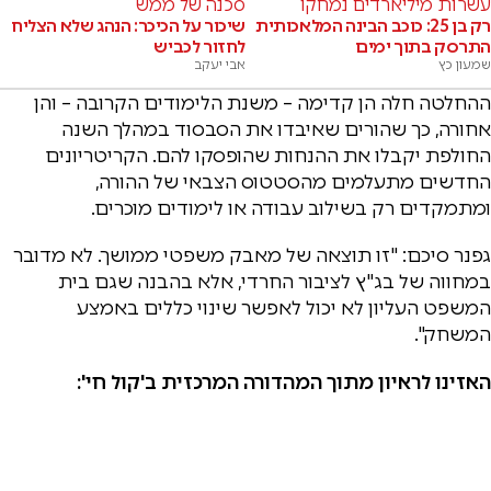
עשרות מיליארדים נמחקו
סכנה של ממש
רק בן 25: כוכב הבינה המלאכותית
שיכור על הכיכר: הנהג שלא הצליח
התרסק בתוך ימים
לחזור לכביש
שמעון כץ
אבי יעקב
ההחלטה חלה הן קדימה – משנת הלימודים הקרובה – והן
אחורה, כך שהורים שאיבדו את הסבסוד במהלך השנה
החולפת יקבלו את ההנחות שהופסקו להם. הקריטריונים
החדשים מתעלמים מהסטטוס הצבאי של ההורה,
ומתמקדים רק בשילוב עבודה או לימודים מוכרים.
גפנר סיכם: "זו תוצאה של מאבק משפטי ממושך. לא מדובר
במחווה של בג"ץ לציבור החרדי, אלא בהבנה שגם בית
המשפט העליון לא יכול לאפשר שינוי כללים באמצע
המשחק".
האזינו לראיון מתוך המהדורה המרכזית ב'קול חי':