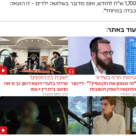
1,700 ש"ח לחודש, ואם מדובר בשלושה ילדים – זו הוצאה
כבדה במיוחד".
עוד באתר:
עימות חריף בשידור
'ישיבת בין הזמנים'
"מי מממן את הקמפיין?" - לייטנר
שידור בלעדי ויוצא דופן: כך נראה
התקשה לספק תשובות
מושב בית דין • צפו
צבי טסלר
הרב נחום נוסבכר