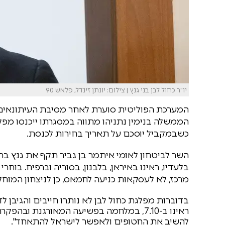
יו"ר כחול לבן בני גנץ | צילום: יונתן זינדל, פלאש 90
המערכת הפוליטית סוערת לאחר מסיבת העיתונאים שכ
הממשלה בנימין נתניהו מתווה במסגרתו ייכנסו מפ
כשבמקביל יוסכם על תאריך בחירות לכנסת.
השר לביטחון לאומי איתמר בן גביר תקף את גנץ בח
בלעדיו, ראינו באיראן, בלבנון, בסוריה וברפיח. בוחרי
מרכז, לא לעסקאות כניעה לחמאס, כן לניצחון המוחל
בדוברות מפלגת כחול לבן לא נותרו חייבים והגיבן 
ראינו ב-7.10, במלחמה בפשיעה המאורגנת וב
להשיב את החטופים ולאפשר לישראל להתאחד".