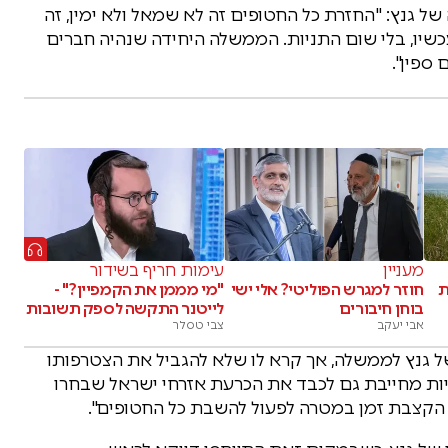
של גנץ: "החזרת כל החטופים זה לא שמאל ולא ימין, זה
כשיו, בלי שום התניות. הממשלה היחידה שנהיה חברים
ספין".
מעניין
עימות חריף בשידור
ת
חוזר למגרש הפוליטי? אלי ישי
"מי מממן את הקמפיין?" -
בוחן חיבורים
לייטנר התקשה לספק תשובות
אבי יעקב
צבי טסלר
ל גנץ לממשלה, אך קרא לו שלא להגביל את הצטרפותו
ריות מחייבת גם לכבד את הכרעת אזרחי ישראל שבחרו