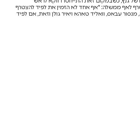
של גנץ, כשבמקום זאת התייחסו דווקא לראש
הצטרף לאף ממשלה: "אף אחד לא הזמין את לפיד להצטרף
נסור עבאס, וואליד טאהא ויאיר גולן וזאת, אם לפיד