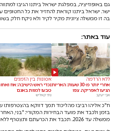
גם באופוזיציה, במפלגת ישראל ביתנו הגיבו למתווה 
ישר. ישראל ביתנו קוראת להחזיר את כל החטופים ע
בה זו ממשלה ציונית מקיר לקיר ולא ניקח חלק בשום 
עוד באתר:
ללא הרדמה
אסונות בין הזמנים
אחרי יותר מ-30 שעות: האריות
נכדי ראש הישיבה: אח ואחו
הגיעו לאפריקה. צפו
טבעו למוות באגם
אבי יעקב
נתי קאליש
ח"כ אליהו רביבו מהליכוד תמך דווקא בהצטרפותו ש
בזמן ולכבד את מועד הבחירות המקורי: "בני, האח
ממשלה עד 2026. תכבד את הכרעתם ותצטרף ללא הקצבת זמן במטרה לפעול להשבת כל החטופים".