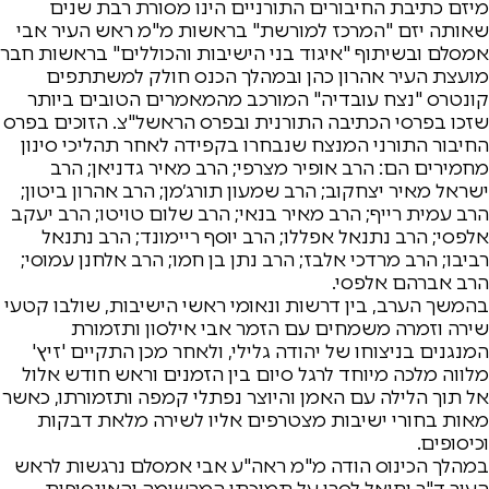
מיזם כתיבת החיבורים התורניים הינו מסורת רבת שנים
שאותה יזם "המרכז למורשת" בראשות מ"מ ראש העיר אבי
אמסלם ובשיתוף "איגוד בני הישיבות והכוללים" בראשות חבר
מועצת העיר אהרון כהן ובמהלך הכנס חולק למשתתפים
קונטרס "נצח עובדיה" המורכב מהמאמרים הטובים ביותר
שזכו בפרסי הכתיבה התורנית ובפרס הראשל"צ. הזוכים בפרס
החיבור התורני המנצח שנבחרו בקפידה לאחר תהליכי סינון
מחמירים הם: הרב אופיר מצרפי; הרב מאיר גדניאן; הרב
ישראל מאיר יצחקוב; הרב שמעון תורג׳מן; הרב אהרון ביטון;
הרב עמית רייף; הרב מאיר בנאי; הרב שלום טויטו; הרב יעקב
אלפסי; הרב נתנאל אפללו; הרב יוסף ריימונד; הרב נתנאל
רביבו; הרב מרדכי אלבז; הרב נתן בן חמו; הרב אלחנן עמוסי;
הרב אברהם אלפסי.
בהמשך הערב, בין דרשות ונאומי ראשי הישיבות, שולבו קטעי
שירה וזמרה משמחים עם הזמר אבי אילסון ותזמורת
המנגנים בניצוחו של יהודה גלילי, ולאחר מכן התקיים 'זיץ'
מלווה מלכה מיוחד לרגל סיום בין הזמנים וראש חודש אלול
אל תוך הלילה עם האמן והיוצר נפתלי קמפה ותזמורתו, כאשר
מאות בחורי ישיבות מצטרפים אליו לשירה מלאת דבקות
וכיסופים.
במהלך הכינוס הודה מ"מ ראה"ע אבי אמסלם נרגשות לראש
העיר ד"ר יחיאל לסרי על תמיכתו המרשימה והאינסופית