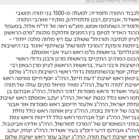
עזריה לוי, צילומית 2000 (107)
לכבוד התורה ולומדיה: למעלה מ-1500 בני תורה תושבי
אשדוד, אברכים, רבנן ותלמידהון, מוקירי ואוהבי התורה
ולומדיה השתתפו אמש, מוצ"ש ראה וא' דר"ח אלול, במעמד
ההוד האדיר לסיום בין הזמנים וחלוקת מלגות "פרס הראשון
לציון לכתיבה תורנית" ששולב עם זיץ מלווה מלכה ייחודי –
ביוזמת והפקת 'המרכז למורשת' ובשיתוף 'איגוד בני הישיבות
והכוללים' בראשות מ"מ ראש העיר אבי אמסלם.
הכנס המרהיב התקיים בראשות מרנן ורבנן גדולי ראשי
הישיבות ורבני העיר, בראשות הראשון לציון מרן הגאון רבי
יצחק יוסף ובהשתתפות גדולי ראשי הישיבות הרה"ג שלום
ביטאן ראש ישיבת 'דעת חיים', הרה"ג יוסף חיים סוויסה ראש
ישיבת 'תורה ודעת', הרה"ג מאיר מויאל מקים עולה של תורה
בעיר אשדוד וראש מוסדות 'זוהר התורה', הרה"ג אברהם בן
חמו ראש כולל כנסת ישראל, הרה"ג יעקב אמסלם ראש ישיבת
נחלת ישראל, הרה"ג אלעזר חיימוב ראש מוסדות אור אבנר
ורבה של יהדות בוכרה, הרה"ג ציון אוחנה ראש כולל נחלת
גבריאל, הרה"ג יובל אברהמי ראש כולל לדיינות וראש צוות
בוחני המאמרים של 'המרכז למורשת', הרה"ג אליהו אביטבול,
הרה"ג אברהם דרעי דומ"צ בעיר אשדוד, הרה"ג יצחק יעקב
ראש ישיבת דעת תורה, הרה"ג יעקב עמר ראש ישיבת שלום