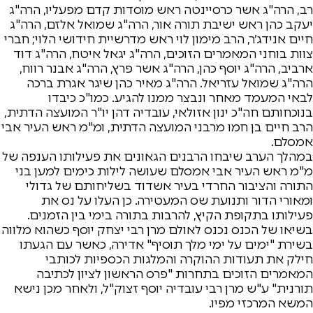
רב, הרה"ג אשר כרסיינטה ראש מוסדות קדם מפעליו, הרה"ג
יעקב כהן ראש ישיבת תורה אור, הרה"ג שמואל אלזם, הרה"ג
חיים אנידג׳ר, הרב מימון לוי ראש מדרשיית חידושי הלוי; חברי
צוות בוחני המאמרים הזוכים, הרה"ג יגאל איטח, הרה"ג דוד
ארביב, הרה"ג יוסף כהן, הרה"ג אשר פרץ, הרה"ג אבנר רווח,
הרה"ג שמואל עזריאל. הרה"ג מאיר כהן שיגר אגרת ברכה
לבאי המעמד מאחר ונבצר ממנו להגיע. כמו"כ כיבדו
בנוכחותם חה"כ ינון אזולאי, עובדיה דהן יו"ר המועצה הדתית,
הרב חיים בן חמו מרבני המועצה הדתית, ומ"מ ראש העיר אבי
אמסלם.
במהלך הערב שיבחו הרבנים הגאונים את פעילותו הענפה של
מ"מ ראש העיר אבי אמסלם שעושה לילות כימים למען בני
התורה והציבור החרדי בעיר אשדוד בשליחותם של גדולי
ומאורי הדור ותנועת שס המעטירה. כן העלו על נס את
פעילותו בתקופת הקיץ, להרבות בתורה בימי בין הזמנים.
בשיאו של הכנס נכנס לאולם מרן רבי יצחק יוסף כשהוא מלווה
בשירת "ימים על ימי מלך תוסיף" אדירה, כאשר עם הגעתו
חילק את תעודות ההוקרה והמלגות הכספיות לכותבי
המאמרים הזוכים בתחרות "פרס הראשון לציון לכתיבה
תורנית" ע"ש מרן רבי עובדיה יוסף זצוק"ל, ולאחר מכן נישא
המשא המרכזי מפיו.