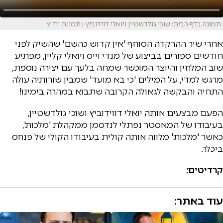
תמונה בדף הבית: שוכי גולדשטיין ויואלי דוידוביץ | תמונת יח"צ
אחרי שיר ההרקדה הסוחף 'אין קדוש כהשם' שהשיק לפני
חודשים ספורים בביצוע של מנדי וייס ויואלי קליין, מפתיע
שוב המלחין והיוצר המוכשר שמחה בלעך עם יצירה נוספת,
מרגש למדי, על המילים 'כי בא מועד' שמבין שורותיה עולה
התחיה והבקשה לגאולה הקרובה שתבוא במהרה בימינו!
הפעם מבצעים אותה יואלי דווידוביץ ושוכי גולדשטיין,
בעיבודו של המאסטר נפתלי לנדסמן ממקהלת 'מלכות',
כאשר 'מלכות' מלווה אותה קולית בעיבודו הקולי של פנחס
ביכלר.
קרדיטים:
עוד באתר: