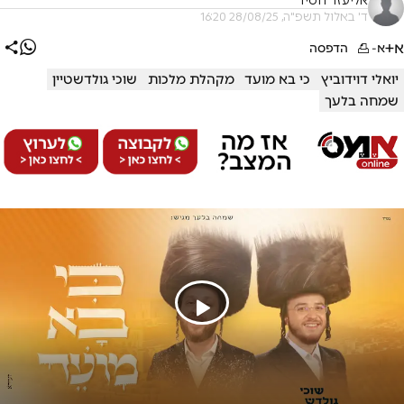
אליעזר חסיד
ד' באלול תשפ"ה, 28/08/25 16:20
א+
א-
הדפסה
יואלי דוידוביץ
כי בא מועד
מקהלת מלכות
שוכי גולדשטיין
שמחה בלעך