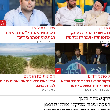
מרתק
שיחה מטלטלת
הרב אורי זוהר קיבל פתק
העיתונאי משתף: "החזקתי את
מהמנהלת - וענה לה מול כולן
הבת שלי המתה בידיים"
יצחק חן
יוסי חיים מימון
9 מתמודדים
אסונות בין הזמנים
הקול החדש בדרכים: ילד הפלא
נכדי ראש הישיבה: אח ואחות טבעו
האגדי חוזר כשופט • צפו
למוות באגם
הקול החדש בדרכים
נתי קאליש
לחן: שמחה בלעך
הפקה ועיבוד מוזיקלי: נפתלי לנדסמן