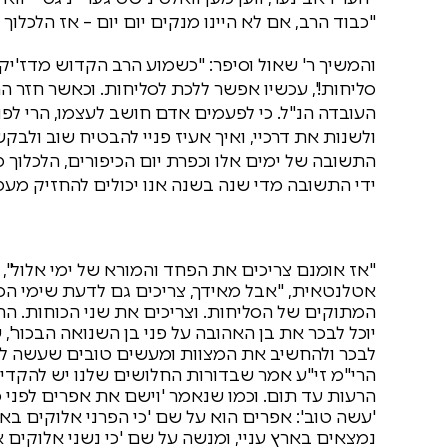
"כבוד הרב, אם לא היינו מנקים יום יום – אז הלכלוך 
והמשיך ר' שאול וסיפר: "כשמוע הרב הקדוש מדז'יקוב
סליחות!', עכשיו אפשר ללכת לסליחות. וכאשר חזר ה
העובדה הנ"ל. כי לפעמים אדם חושב לעצמו, הרי ל
ולשנות את דרכיי, ואיך אעיז פניי להבטיח שוב ולבקש 
התשובה של ימים אלו וכפרת יום הכיפורים, הלכלוך 
ידי התשובה מדי שנה בשנה אנו יכולים להחזיק מעמ
"אז אומנם צריכים את הפחד והמורא של ימי אלול",
אטלנטאית, "אבל מאידך, צריכים גם לדעת שימי הסל
המתוקים של הסליחות. וצריכים את שני הכוחות. ה
יוכל לבכר את בן האהובה על פני בן השנואה הבכור', ש
לבכר ולהחשיב את המצוות ומעשים טובים שעשה לעי
הרי"מ זי"ע אמר שבדורות החלושים שלנו יש להקדים
הרעות עד תום. וכמו שנאמר 'וישם את אפרים לפני 
'עשה טוב': אפרים הוא על שם 'כי הפרני אלוקים באר
נמצאים בארץ עניי, ומנשה על שם 'כי נשני אלוקים את