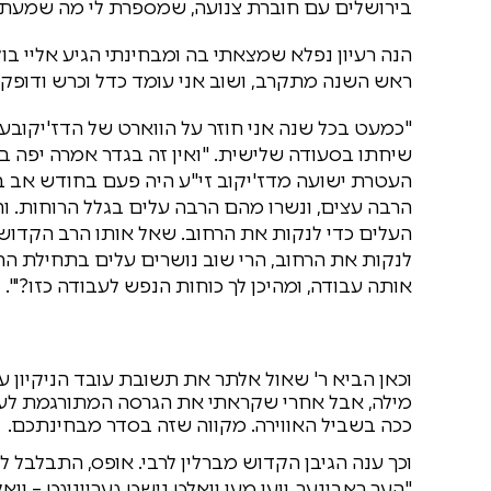
בירושלים עם חוברת צנועה, שמספרת לי מה שמעת
הנה רעיון נפלא שמצאתי בה ומבחינתי הגיע אליי בו
ראש השנה מתקרב, ושוב אני עומד כדל וכרש ודופק
"כמעט בכל שנה אני חוזר על הווארט של הדז'יקובער. 
שיחתו בסעודה שלישית. "ואין זה בגדר אמרה יפה ב
העטרת ישועה מדז'יקוב זי"ע היה פעם בחודש אב בבר
הרבה עצים, ונשרו מהם הרבה עלים בגלל הרוחות. וה
העלים כדי לנקות את הרחוב. שאל אותו הרב הקדוש מד
לנקות את הרחוב, הרי שוב נושרים עלים בתחילת הרחוב
אותה עבודה, ומהיכן לך כוחות הנפש לעבודה כזו?'".
וכאן הביא ר' שאול אלתר את תשובת עובד הניקיון עם
מילה, אבל אחרי שקראתי את הגרסה המתורגמת לעב
ככה בשביל האווירה. מקווה שזה בסדר מבחינתכם.
וכך ענה הגיבן הקדוש מברלין לרבי. אופס, התבלבל ל
"הער ראבינער, ווען מען וואלט נישט גערייניגט – וואל