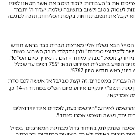
ריכים את ב' העבודות: לזכור היטב את אשר חטאנו לפניו
ות לעסוק בטוב ולשוב בתשובה שלמה. יעזור ה' יתברך
וא יקבל את תשובתנו ואת בקשת הסליחות, ונזכה לכתיבה
: המייל הבא נשלח אליי מארצות הברית כבר בראש חודש
 ישר ל"קידומי מכירות" ולכן נתקלתי בו רק השבוע. מאת:
ו יורק. נושא: "מבזק מיוחד – הוכרז תאריך סיום הש"ס!".
היה גם לוגו יפה ומעוצב של המילים The Siyum. ובפנים הופיע באנגלית הפירוט הבא: "755 דפים עד שכלל
נה העברית במספרים. זה קצת מבלבל אז אעשה לכם סדר:
שולחי המייל מבקשים להודיע לי שבראש חודש סיוון שנת תשפ"ז יתקיים אירוע סיום הש"ס במחזור ה-14. כן,
מה אמריקאי.
הרשמה לאירוע: "הירשמו כעת, לומדים אינדיווידואלים
ית יחד, נעשה ונשמע אמרו כאחד!".
סיבה שנתקלתי, באיחור גדול מבחינת המארגנים, במייל
מות טובים באולם ולא רק ביציעים הרחוקים. וכך נכתב