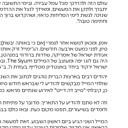
עולם הזה ולהזדכך מכל עמל עבירה. ובימי התשובה צ
יתברך ולתקן את המעשים, ומאידך לנצל את ההזדמנ
שנזכה לגשת לימי הסליחות כראוי, ושהקדוש ברוך ה
וחתימה טובה".
אמן. ומכאן לנושא אחר לגמרי (אם כי באותה יבשת)
סיון, לפני כמעט ארבעה חודשים. הג'ימייל זרק אותו
אגודת ישראל של אמריקה, שדרות ברודווי במנהטן, ני
ישראל ירקוד ביחד באצטדיון מטלייף. בעזרת ה', ב־6 ביוני, ראש חודש סיוון 5787".
יהודים רבים בארצות הברית נוהגים לכתוב את הש
כן, קיבלתי "סייב דה דייט" לאירוע שנתיים מראש. כ
וזה לא סתם להודיע על התאריך. מדובר על פתיחת ה
ולומדים בשיעורים, תפסו מקום כעת. ובאו כולם בבר
המייל השני הגיע ביום ראשון השבוע. זאת למעשה ה
הראשון. אני מקווה שלמרות העיכוב עדיין נותרו מקו