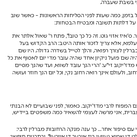
י בשבת שעברה.
ל בזמן, כמה שעות לפני הסליחות הראשונות – כאשר שוב
 על דלתות תשובה ומבטיח הבטחות:
ס'איז אזוי גוט. זה כל כך טוב!", פתח ר' שאול אלתר את
עלמא, אלא צריך לזכור אותה היטב: הרב הקדוש בעל
לין לצורך רפואה, והלך לטייל בשדרה גדולה. היו שם
יה שם פועל ניקיון אחד שהיה עובר מדי יום לאסוף את כל
ז'יקוב זי"ע: 'הרי הנך עובד לשווא, ועד שהנך מסיים
, ולעולם אינך רואה רחוב נקי, וכל יום הנך חוזר ועושה
 המפוח לרבי מדז'יקוב. כאמור, לפני שבועיים לא הבנתי
רית, אני מרשה לעצמי להשאיר כמה משפטים ביידיש,
י עם סיפור אחר… כך ענה מנקה הרחובות מברלין לרבי:
ט די שמוץ געווען ביז איבער די אוירען!". ובתרגום חופשי: