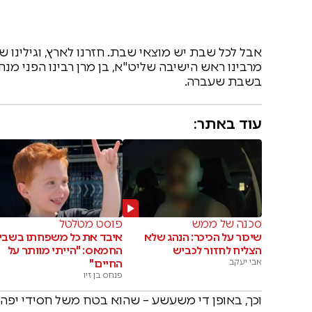
אבל לכל שבת יש מוצאי שבת. חזרנו לארץ, וגילינו 
מרבינו ראש הישיבה שליט"א, בן מרן רבינו הפני מנ
בשבת שעברה.
עוד באתר:
סכנה של ממש
פוסט מטלטל
שיכור על הכיכר: הנהג שלא
איבד את כל משפחתו בשבי
הצליח לחזור לכביש
החמאס: "הייתי מוותר על
אבי יעקב
החיים"
פנחס בן זיו
וכך, באופן די משעשע – שהוא בטח משל חסידי יפה