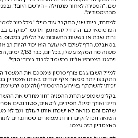
מההיסטוריה".
הפרסומאי כבר התחיל להשתפך ולרגש: "מוקדם בבוק
נרות שבת או בשעות החשוכות של הלילה, במטוס, ב
בטאבלט, הדף לעולם לא עוצר. הוא יכול להיות רב או ר
משנה מה המקצוע
ויחגגו. הצטרפו אלינו במעמד לכבוד גיבורי הדף".
התקבצו יותר ממאה אלף יהודים באותו אצטדיון בניו
זכיתי להשתתף באירוע ההיסטורי (ולהיכנס לרשימת ה
בקליפ שמופיע תחת ההפניה "חוו מחדש את ההשראה
חיינו ואורך ימינו". חסידים, ליטאים, סטודנטים א
שלהם והם כנראה לא ישכחו אותו לעולם. וגם לא מ
השואה וזכו להקים דורות מפוארים שמחוברים לתורה
האצטדיון הזה עצמו.