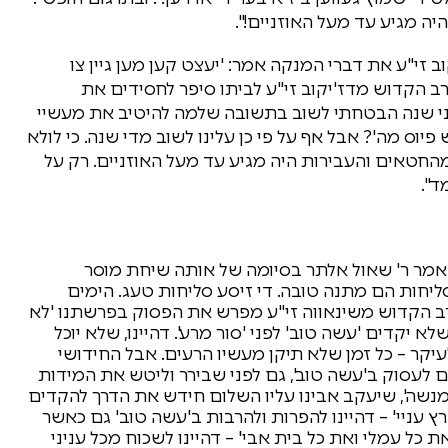
היה מגיע עד מעל האוזניים!".
 זי"ע את דברי המנקה אמר: 'יעצט קען מען גיין צו
רב הקדוש מדז'יקוב זי"ע לביתו סיפר לחסידים את
פני שנה הבטחתי לשוב בתשובה שלמה להיטיב את מעשיי
פיוס מה'? אבל אף על פי כן עלינו לשוב מדי שנה. כי לולא
מהחטאים והעבירות היה מגיע עד מעל האוזניים. רק על
ד".
 אמר ר' שאול אלתר בסיומה של אותה שיחת מוסר
יחות הם מתנה טובה. די זיסע סליחות טעג. הימים
רב הקדוש משינאווה זי"ע מפרש את הפסוק בפרשתנו 'לא
לא יקדים 'עשה טוב' לפני 'סור מרע'. דהיינו, שלא יוכל
קר – כל זמן שלא תיקן מעשיו הרעים. אבל החידושי
 לעסוק ב'עשה טוב', גם לפני שבירר וליטש את המידות
מנשה', שיעקב אבינו עליו השלום חידש את הדרך להקדים
ץ עניי' – דהיינו להפרות ולהרבות ב'עשה טוב' גם כאשר
 כל עמלי ואת כל בית אבי' – דהיינו לשכוח מכל עניני