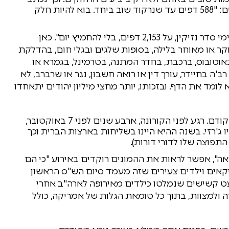
שם: "הספירה לאחור מתחילה – הירשם היום!". ובפנים: "588 דפים עד שנרקוד שוב ביחד. בוא להיות חלק
למחרת, ביום שני, התקבל עוד מייל: "מזל טוב למסיימי סדר נזיקין, על 2,153 דפים, בלי להחמיץ יום". כאן
ר או מאוחר בלילה, בסופות שלגים ובגלי חום, בהדלקת
אוטובוס, ברכבת, בחדר המתנה, בטרמינל, בגמרא או
ב'ה בחיידר, עורך דין או רואה חשבון, נגר או שרברב, לא
 שלו, בכל יום, כבר 2,153 ימים, הוא לומד את הדף. ובזכותו, יותר מחצי מיליון יהודים יתאחדו
למייל השבוע גם צורף סרטון שמסכם את המעמד הקודם. רגע לפני הקורונה, ארבע שנים לפני 7 באוקטובר,
 ג'רזי. בשנה ההיא היינו בשליחות בארצות הברית וכך
תפוצה שלו לדורי דורות).
", אפשר לראות את ההמונים רוקדים באירוע "כי הם
מריקאים וילדים צעירים שזה מעמד סיום הש"ס הראשון
עט קשישים שנמלטו כילדים מאירופה לארה"ב אחרי
 ולמצוות, בתוך כל טומאת הגלות של אמריקה, כולל