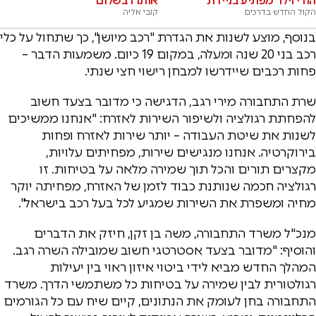
הודי וילד מפתיע בניידת
אותרו בשלום
הקול החדש בדרכים
קובי אליה
בנוסף, מוצע לשנות את הגדרת "רכב מיושן", כך שתחול על כלי
רכב בני 20 שנה ומעלה, במקום 19 כיום. משמעות הדבר –
פחות רכבים שיידרשו למבחן רישוי חצי שנתי.
שרת התחבורה מירי רגב, הדגישה כי מדובר בצעד חשוב
להפחתת רגולציה ולשיפור השירות לאזרח: "אנחנו ממשיכים
לשנות את שיטת העבודה – יותר שירות לאזרח ופחות
בירוקרטיה. אנחנו מנגישים שירות, מפחיתים עלויות,
מקצרים תורים והכל תוך שמירה מלאה על בטיחות. זו
רגולציה חכמה שנותנת כבוד לזמן של האזרח, מפחיתה יוקר
מחיה ומשפרת את השירות שמגיע לכל בעל רכב בישראל".
מנכ"ל משרד התחבורה, משה בן זקן, חיזק את הדברים
והוסיף: "מדובר בצעד אסטרטגי חשוב שמובילה השרה רגב.
המהלך החדש מביא לידי ביטוי איזון ראוי בין יעילות
רגולטורית לבין שמירה על בטיחות כל משתמשי הדרך. משרד
התחבורה בחן לעומק את הנתונים, קיים שיח עם כל הגורמים