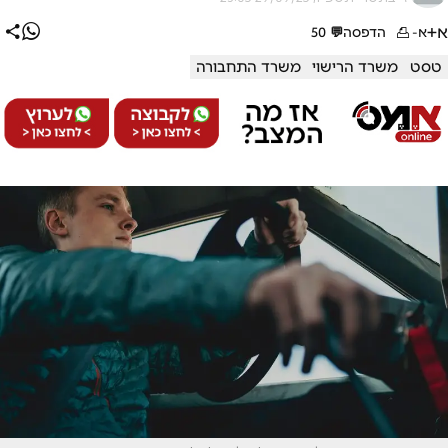
א+
א-
הדפסה
💬
50
טסט
משרד הרישוי
משרד התחבורה