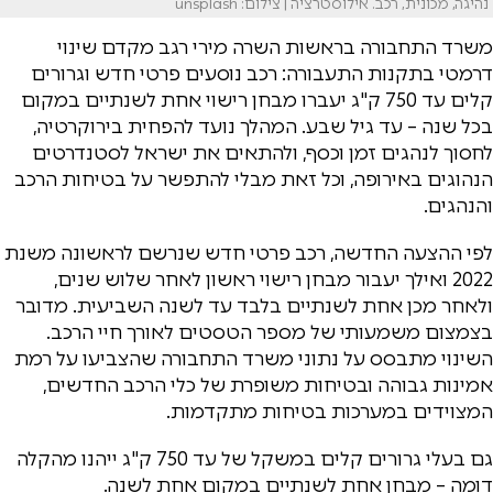
נהיגה, מכונית, רכב. אילוסטרציה | צילום: unsplash
משרד התחבורה בראשות השרה מירי רגב מקדם שינוי
דרמטי בתקנות התעבורה: רכב נוסעים פרטי חדש וגרורים
קלים עד 750 ק"ג יעברו מבחן רישוי אחת לשנתיים במקום
בכל שנה – עד גיל שבע. המהלך נועד להפחית בירוקרטיה,
לחסוך לנהגים זמן וכסף, ולהתאים את ישראל לסטנדרטים
הנהוגים באירופה, וכל זאת מבלי להתפשר על בטיחות הרכב
והנהגים.
לפי ההצעה החדשה, רכב פרטי חדש שנרשם לראשונה משנת
2022 ואילך יעבור מבחן רישוי ראשון לאחר שלוש שנים,
ולאחר מכן אחת לשנתיים בלבד עד לשנה השביעית. מדובר
בצמצום משמעותי של מספר הטסטים לאורך חיי הרכב.
השינוי מתבסס על נתוני משרד התחבורה שהצביעו על רמת
אמינות גבוהה ובטיחות משופרת של כלי הרכב החדשים,
המצוידים במערכות בטיחות מתקדמות.
גם בעלי גרורים קלים במשקל של עד 750 ק"ג ייהנו מהקלה
דומה – מבחן אחת לשנתיים במקום אחת לשנה.