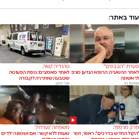
עוד באתר:
סערת "הבבונים"
טרגדיה קשה
לאחר ההשעיה: הרופא הגזען מגיב
לאחר מאמצים: גופת הפעוטה
לראשונה
שטבעה שוחררה לקבורה
שמעון כץ
אבי יעקב
פרק מרמלה
משפחה 'נעדרת'
'הקול החדש בדרכים': ראפר, זמר
שעות ללא קשר: אם ושמונה ילדים