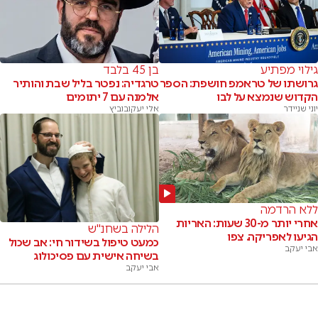
גילוי מפתיע
בן 45 בלבד
גרושתו של טראמפ חושפת: הספר
טרגדיה: נפטר בליל שבת והותיר
הקדוש שנמצא על לבו
אלמנה עם 7 יתומים
יוני שניידר
אלי יעקובוביץ
ללא הרדמה
אחרי יותר מ-30 שעות: האריות
הלילה בשחנ"ש
הגיעו לאפריקה. צפו
כמעט טיפול בשידור חי: אב שכול
אבי יעקב
בשיחה אישית עם פסיכולוג
אבי יעקב