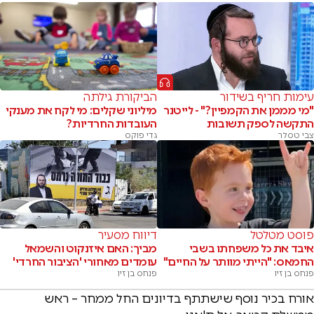
עימות חריף בשידור
הביקורת גילתה
"מי מממן את הקמפיין?" - לייטנר
מיליוני שקלים: מי לקח את מענקי
התקשה לספק תשובות
העובדות החרדיות?
צבי טסלר
גדי פוקס
פוסט מטלטל
דיווח מסעיר
איבד את כל משפחתו בשבי
מביך: האם איזנקוט והשמאל
החמאס: "הייתי מוותר על החיים"
עומדים מאחורי 'הציבור החרדי'
פנחס בן זיו
פנחס בן זיו
אורח בכיר נוסף שישתתף בדיונים החל ממחר – ראש