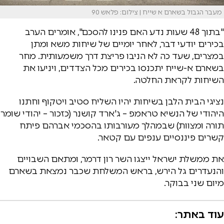
מעבר הגבול בשארם א שייח | צילום: פלאש 90
"בתוך 48 שעות נדע האם פנינו להסכם", אומרים הערב
בכירים יודעי דבר, לאחר יומיים של שיחות משא ומתן
במצרים, שעד כה לא הניבו פריצת דרך משמעותית. מחר
בשארם א-שייח יתכנסו בכירים מכל הצדדים, ויניעו את
השיחות לקראת החלטה.
נציגי הבית הלבן בשיחות יהיו השליח סטיב ויטקוף וחתנו
היהודי של הנשיא טראמפ – ג'ארד קושנר (כזכור – יהודי שומר
תורה ומצוות) שבמהלך מעורבותו בהסכמי אברהם פיתח
קשרים פיננסיים ענפים עם קטאר.
את ממשלת ישראל ייצגו השר רון דרמר, ומתאם השבויים
והנעדרים גל הירש, בראש המשלחת שכבר נמצאת בשארם
מיום שני בבוקר.
עוד באתר: