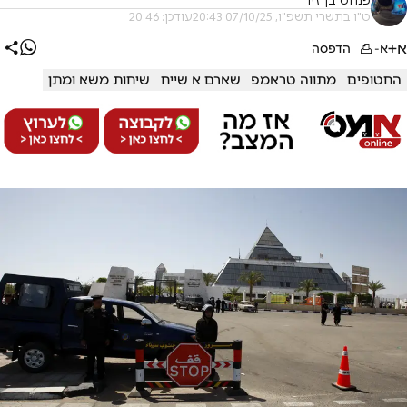
פנחס בן זיו
ט"ו בתשרי תשפ"ו, 07/10/25 20:43
עודכן: 20:46
א+
א-
הדפסה
החטופים
מתווה טראמפ
שארם א שייח
שיחות משא ומתן