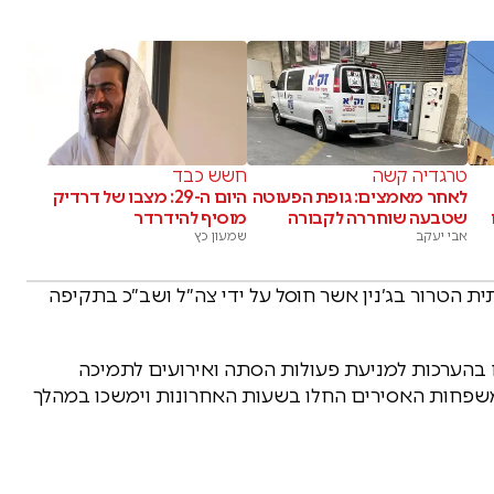
טרגדיה קשה
חשש כבד
לאחר מאמצים: גופת הפעוטה
היום ה-29: מצבו של דרדיק
שטבעה שוחררה לקבורה
מוסיף להידרדר
אבי יעקב
שמעון כץ
 הטרור בג׳נין אשר חוסל על ידי צה״ל ושב״כ בתקיפה
ם בהערכות למניעת פעולות הסתה ואירועים לתמיכה
שפחות האסירים החלו בשעות האחרונות וימשכו במהלך