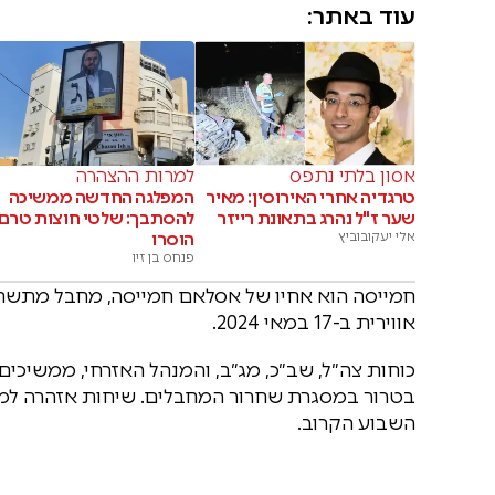
עוד באתר:
אסון בלתי נתפס
למרות ההצהרה
טרגדיה אחרי האירוסין: מאיר
המפלגה החדשה ממשיכה
שער ז"ל נהרג בתאונת רייזר
להסתבך: שלטי חוצות טרם
אלי יעקובוביץ
הוסרו
פנחס בן זיו
חמייסה הוא אחיו של אסלאם חמייסה, מחבל מתשתית
אווירית ב-17 במאי 2024.
כוחות צה״ל, שב״כ, מג״ב, והמנהל האזרחי, ממשיכי
בטרור במסגרת שחרור המחבלים. שיחות אזהרה למ
השבוע הקרוב.