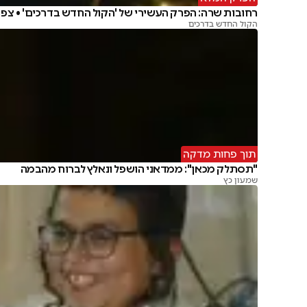
רחובות שרה: הפרק העשירי של 'הקול החדש בדרכים' • צפו
הקול החדש בדרכים
תוך פחות מדקה
"תסתלק מכאן": ממדאני הושפל ונאלץ לברוח מהבמה
שמעון כץ