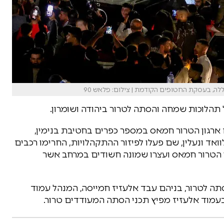
ה, בעסקת החטופים הקודמת | צילום: פלאש 90
 תהלוכות שמחה והסתה לטרור ביהודה ושומרון.
ארגון הטרור חמאס במספר כפרים בחטיבת בנימין,
ואד ונעלין, שם פעלו לפיזור ההתקהלויות, החרימו רכבים
ון הטרור חמאס ועצרו שמונה חשודים במרחב אשר
תה לטרור, בניהם עבד אלעזיז חמייסה, המנהל עמוד
עמוד אלעזיז מפיץ תכני הסתה המעודדים טרור.