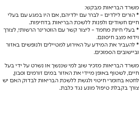
משרד הבריאות מבקש:
* הורים לילדים – לברר עם ילדיהם, אם היו במגע עם בעלי
חיים חשודים ולפנות ללשכת הבריאות בדחיפות.
* בעלי חיות מחמד – ליצור קשר עם הווטרינר הרשותי, לצורך
וידוא מצב חיסונם.
* להעביר את המידע על האירוע למטיילים ולנופשים באזור
וביישובים הסמוכים.
משרד הבריאות מזכיר שוב למי שננשך או נשרט על ידי בעל
חיים, לשטוף באופן מיידי את האזור במים זורמים וסבון,
לחטא בחומרי חיטוי ולגשת ללשכת הבריאות לבדוק האם יש
צורך בקבלת טיפול מונע נגד כלבת.