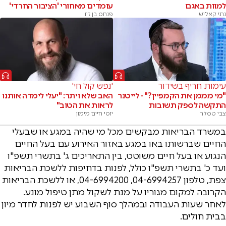
למוות באגם
עומדים מאחורי 'הציבור החרדי'
נתי קאליש
פנחס בן זיו
עימות חריף בשידור
'נפש קול חי'
"מי מממן את הקמפיין?" - לייטנר
האב שלא ויתר: "יעלי לימדה אותנו
התקשה לספק תשובות
לראות את הטוב"
צבי טסלר
יוסי חיים מימון
במשרד הבריאות מבקשים מכל מי שהיה במגע או שבעלי
החיים שברשותו באו במגע באזור האירוע עם בעל החיים
הנגוע או בעל חיים משוטט, בין התאריכים ג' בתשרי תשפ"ו
ועד כ' בתשרי תשפ"ו כולל, לפנות בדחיפות ללשכת הבריאות
צפת, טלפון 04-6994257, 04-6994200, או ללשכת הבריאות
הקרובה למקום מגוריו על מנת לשקול מתן טיפול מונע.
לאחר שעות העבודה ובמהלך סוף השבוע יש לפנות לחדר מיון
בבית חולים.