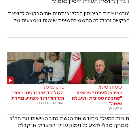
בדין להוצאת תעודת חיסיון כאמור."
בהרב-מיארה כי: "ביום 10.8.25 נמסר לגורמי שירות הביטחון הכללי כי דחית את הבקשה להוצאת
 הבקשה ובכלל זה החשש לחשיפת שיטות ואמצעים של
עימות מילולי
פרק מרמלה
באיראן לועגים לטראמפ:
'הקול החדש בדרכים': ראפר,
"מתקפה מסיבית - רגע, לא
זמר הודי וילד מפתיע בניידת
משנה"
הקול החדש בדרכים
שמעון כץ
כבת מזה למעלה מחודש את הגשת כתב האישום נגד חה"כ
כותך, מבלי להציג כל נימוק ענייני המצדיק אי קבלת