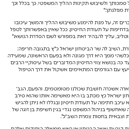
 סמכותך ולשיבוש תקינות ההליך המשפטי. כך בכלל וכך
 מפלגתך."
ם זה, על מנת להימנע משיבוש ההליך והמשך עיכובו
 בדחיפות על תעודת החיסיון. ככל שאין באפשרותך לטפל
וטליב, עליך להבהיר זאת במפורש לשם הסדרת הנושא."
, השיב לה שר הביטחון ישראל כ"ץ בתגובה חריפה:
כלשהי ממך היא דרך מגונה ולא בפעם הראשונה, שמעידה
ד כה בנושא צווי החיסיון המדוברים בשל עיסוקיי הרבים
ייעץ עם הגורמים המתאימים אשקול את דרך הטיפול
יארה אשכרה חושבת שכולנו מטומטמים. והפעם, הגב׳
ון ישראל כץ מכתב בו היא מאשימה אותו שהוא סירב
 עיכב חתימה על תעודת חיסיון ובגללו לא ניתן להגיש
ה שאחשוף בניהול המשפט נגדי בגין חשיפת בן זוגה של
ת וצבאית בחסות צמרת השב״כ".
איות קובעת ששר הבטחון או ראש ממשלה היחידים שלהם