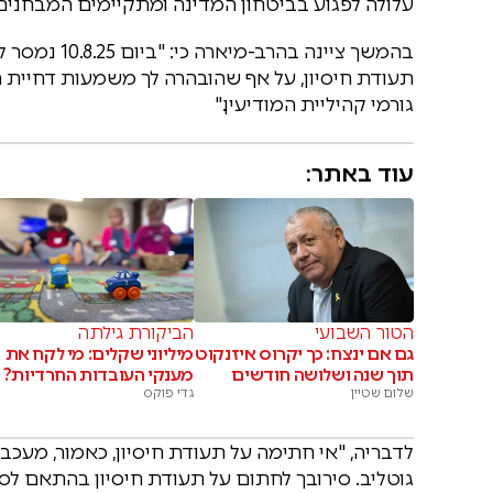
עלולה לפגוע בביטחון המדינה ומתקיימים המבחנים 
בהמשך ציינה 
תעודת חיסיון, על אף שהובהרה לך משמעות דחיית
גורמי קהיליית המודיעין."
עוד באתר:
הטור השבועי
הביקורת גילתה
גם אם ינצח: כך יקרוס איזנקוט
מיליוני שקלים: מי לקח את
תוך שנה ושלושה חודשים
מענקי העובדות החרדיות?
שלום שטיין
גדי פוקס
לדבריה, "אי חתימה על תעודת חיסיון, כאמור, מע
גוטליב. סירובך לחתום על תעודת חיסיון בהתאם לסמ