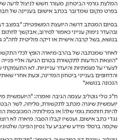
המלצת גורמי הביטחון, מעורר חשש לניצול לרעה של
בפרט מקום שמדובר בכתב אישום בעניינה של חברת
בסיום המכתב דרשה היועצת המשפטית: "במצב דברי
ובהעדר נימוק ענייני כאמור לסירוב, אבקשך לחתום
בנושא, בשל קרבה אישית או זיקה פוליטית לחה"כ ג
לאחר שמכתבה של בהרב-מיארה הופץ לכלי התקשורת
"הוצאת הודעות לתקשורת בטרם הגיעה אליי פנייה 
לצערי על מגמתיות והיעדר ענייניות. לא התעמקתי ע
והדחופים בענייני ביטחון המדינה, וכעת אחרי שאת
הנכונה בנושא."
ח"כ טלי גוטליב עצמה הגיבה ואמרה: "היועמשית מ
יועמשית שיגרה מכתב לתקשורת, סליחה, לשר הבטח
להיות חותמת גומי שלה! או במילותיה המכובסות הוא
נגדי כתב אישום. ועכשיו קבלו הסבר. מיארה לא רוצ
שקמה ברסלר מידע שיצביע על נסיון הפיכה שלטוני
גוטליב, עורכת דין במקצועה, הוסיפה: "פקודת הר