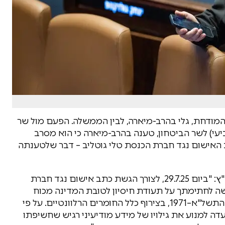
מודחת, גלי בהרב-מיארה, לבין הממשלה. הפעם מול שר
עי) לשר הביטחון, טענה בהרב-מיארה כי הוא מסרב
 האישום נגד חברת הכנסת טלי גוטליב – דבר שלטענתה
בפתח מכתבה כתבה היועצת המכהנת בחותמת בג"ץ: "ביום 29.7.25, לצורך הגשת כתב אישום נגד חברת
שה לחתימתך על תעודת חיסיון לטובת המדינה מכוח
סמכותך לפי סעיף 44 לפקודת הראיות [נוסח חדש], התשל"א–1971, בצירוף כלל החומרים הרלוונטיים. על פי
ה למנוע את גילויו של מידע מודיעיני רגיש שחשיפתו