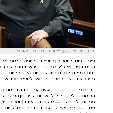
שר הביטחון ישראל כץ | צילום: חיים גולדברג, פלאש 90
עימות פומבי נוסף בין היועצת המשפטית לממשלה ה
הביטחון ישראל כ"ץ. במכתב חריג ששלחה הערב (רבי
לחתום על תעודת חיסיון הנדרשת לצורך הגשת כתב
מעכב את ההליך המשפטי במשך למעלה מחודש.
הכנסת גוטליב, העביר לך שירות הביטחון הכללי בק
עמדת גורמי המקצוע, תעודת החיסיון המבוקשת נועד