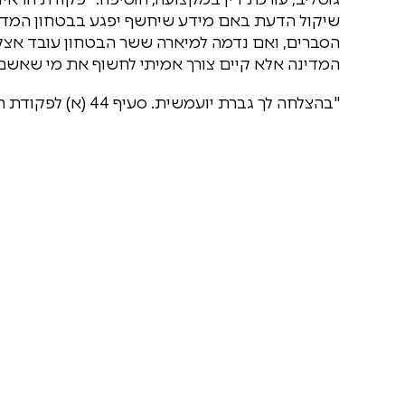
שיקול הדעת באם מידע שיחשף יפגע בבטחון המדינה 
הסברים, ואם נדמה למיארה ששר הבטחון עובד אצלה
המדינה אלא קיים צורך אמיתי לחשוף את מי שאשם
"בהצלחה לך גברת יועמשית. סעיף 44 (א) לפקודת הראיות מדבר בעד עצמו. שמחתי להבהיר." קנחה בביטחון.