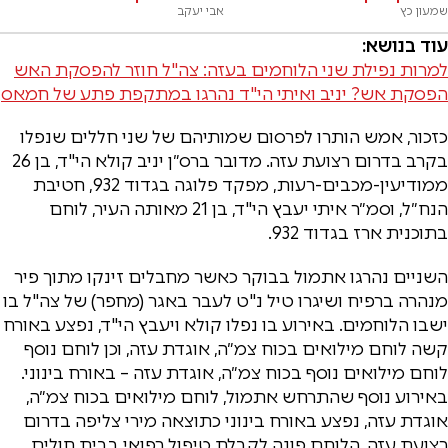
שמעון כץ
אבי יעקב
עוד בנושא:
למרות נפילת שני הלוחמים בעזה: צה"ל חוזר להפסקת האש
הפסקת אש? יניב ואיתי הי"ד נהרגו במתקפת פתע של חמאס
כזכור, אמש הותרו לפרסום שמותיהם של שני חללים שנפלו
בקרב בדרום רצועת עזה. מדובר ברס״ן יניב קולא הי"ד, בן 26
ממודיעין-מכבים-רעות, מפקד פלוגה בגדוד 932, חטיבת
הנח״ל, וסמ״ר איתי יעבץ הי"ד, בן 21 מאותה העיר, לוחם
בתוכנית ארז בגדוד 932.
השניים נהרגו אתמול בבוקר כאשר מחבלים זינקו מתוך פיר
מנהרה ברפיח ושיגרו טיל נ"ט לעבר באגר (מחפר) של צה"ל בו
ישבו הלוחמים. באירוע בו נפלו קולא ויעבץ הי"ד, נפצע באורח
קשה לוחם מילואים בכוח צמ״ה, אוגדת עזה, וכן לוחם נוסף
לוחם מילואים נוסף בכוח צמ״ה, אוגדת עזה – באורח בינוני.
באירוע נוסף שהתרחש אתמול, לוחם מילואים בכוח צמ״ה,
אוגדת עזה, נפצע באורח בינוני כתוצאה מירי צליפה בדרום
רצועת עזה. הלוחם פונה לקבלת טיפול רפואי בבית חולים,