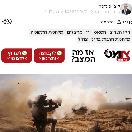
קובי פינקלר
כ"ח בתשרי תשפ"ו, 20/10/25 11:02
עודכן: 11:17
א+
א-
הדפסה
הקו הצהוב
חמאס
ירי
מחבלים
מלחמת התקומה
מלחמת חרבות ברזל
צה"ל