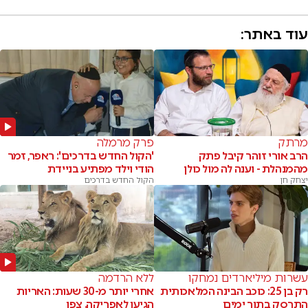
עוד באתר:
מרתק
פרק מרמלה
הרב אורי זוהר קיבל פתק
'הקול החדש בדרכים': ראפר, זמר
מהמנהלת - וענה לה מול כולן
הודי וילד מפתיע בניידת
יצחק חן
הקול החדש בדרכים
עשרות מיליארדים נמחקו
ללא הרדמה
רק בן 25: כוכב הבינה המלאכותית
אחרי יותר מ-30 שעות: האריות
התרסק בתוך ימים
הגיעו לאפריקה. צפו