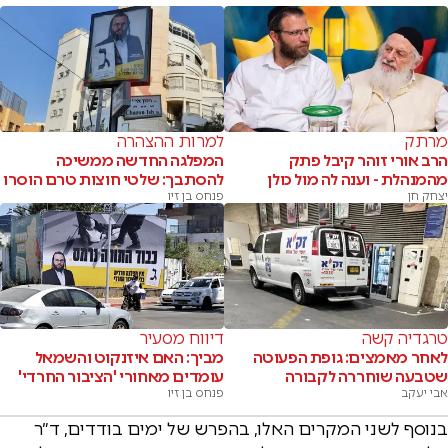
מרתק
למרות ההצהרה
הרב אורי זוהר קיבל פתק
המפלגה החדשה ממשיכה
מהמנהלת - וענה לה מול כולן
להסתבך: שלטי חוצות טרם הוסרו
יצחק חן
פנחס בן זיו
טרגדיה קשה
דיווח מסעיר
לאחר מאמצים: גופת הפעוטה
מביך: האם איזנקוט והשמאל
שטבעה שוחררה לקבורה
עומדים מאחורי 'הציבור החרדי'
אבי יעקב
פנחס בן זיו
בנוסף לשני המקרים האלו, בהפרש של ימים בודדים, ד״ר