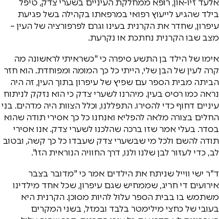
אלעד זיו-און, רופא ממחלקת העיניים בשערי צדק, טיפל
בילד שהגיע לייעוץ רפואי במרפאתו בקהילה בשל פגיעת
עיפרון, שחדר את הקרנית בעינו וגרם לפרפורציה של העין –
מצב שבו הקרנית נחתכת או נקרעת.
אימו של הילד בן התשע סיפרה כי "כשראיתי לראשונה מה
קרה לעין של הבן שלי, הייתי כל כך המומה ומפוחדת. הוא חזר
הביתה מבית הספר עם שפיץ של עיפרון בתוך העין, זה היה
נראה כמו רסיס בעין. מיהרנו לשערי צדק כי הוא נזקק לניתוח
עיניים דחוף כדי להסירו. התפללנו, וכלל הצוות היה מדהים. בני
החלים בצורה מלאה להפליא ואנחנו כל כך אסירי תודה שהוא
בסדר. בעלי אמר שזו ברכה שהלכנו לשערי צדק. אנו אסירי
תודה להשם ולכל מי שבשערי צדק שעבדו כל כך קשה, ובטוב
לב, כדי לעזור לבן שלנו ולנו, דרך החוויה הנוראית הזו".
ד"ר ישי ווייל שניתח את הילדים אמר כי "מדובר בצבר
אירועים די חריג, שממחיש שגם עיפרון, שכל אחד מילדינו
משתמש בו בבית הספר עלול להיות מסוכן. הקרנית היא
בעובי של כחצי מילימטר בלבד ובמזל, בשני המקרים