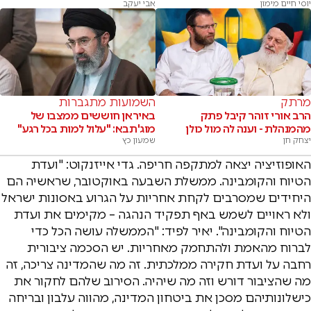
יוסי חיים מימון
אבי יעקב
מרתק
השמועות מתגברות
הרב אורי זוהר קיבל פתק
באיראן חוששים ממצבו של
מהמנהלת - וענה לה מול כולן
מוג'תבא: "עלול למות בכל רגע"
יצחק חן
שמעון כץ
האופוזיציה יצאה למתקפה חריפה. גדי אייזנקוט: "ועדת
הטיוח והקומבינה. ממשלת השבעה באוקטובר, שראשיה הם
היחידים שמסרבים לקחת אחריות על הגרוע באסונות ישראל
ולא ראויים לשמש באף תפקיד הנהגה – מקימים את ועדת
הטיוח והקומבינה". יאיר לפיד: "הממשלה עושה הכל כדי
לברוח מהאמת ולהתחמק מאחריות. יש הסכמה ציבורית
רחבה על ועדת חקירה ממלכתית. זה מה שהמדינה צריכה, זה
מה שהציבור דורש וזה מה שיהיה. הסירוב שלהם לחקור את
כישלונותיהם מסכן את ביטחון המדינה, מהווה עלבון ובריחה