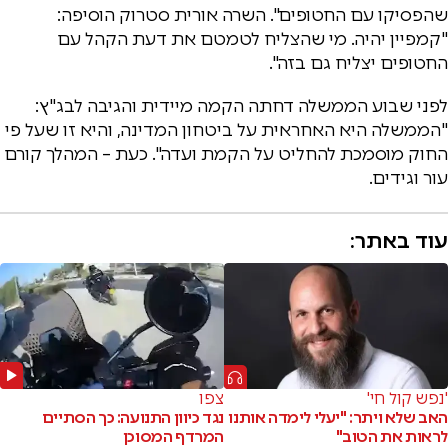
שהפסיקו עם החטופים". השרה אורית סטרוק הוסיפה:
"קמפיין יהיה. מי שהצליח לטמטם את דעת הקהל עם
החטופים יצליח גם בזה".
לפני שבוע הממשלה דחתה הקמה מיידית והגיבה לבג"ץ:
"הממשלה היא האחראית על ביטחון המדינה, והיא זו שעל פי
החוק מוסמכת להחליט על הקמת ועדה". כעת – המהלך קורם
עור וגידים.
עוד באתר:
'נפש קול חי'
צפו
האב שלא ויתר: "יעלי לימדה אותנו
נגד כיוון התנועה: כך הסתיים
לראות את הטוב"
המרדף המסוכן