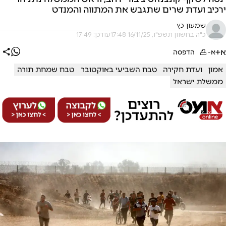
ירכיב ועדת שרים שתגבש את המתווה והמנדט
שמעון כץ
כ"ה בחשוון תשפ"ו, 16/11/25 17:48
עודכן: 17:49
א+
א-
הדפסה
אמון
ועדת חקירה
טבח השביעי באוקטובר
טבח שמחת תורה
ממשלת ישראל