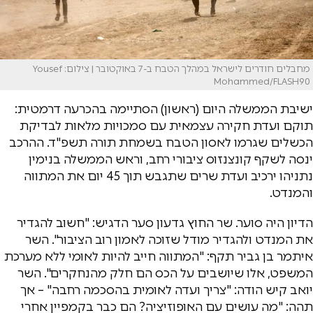
מחבלים חודרים לישראל במהלך הטבח ב-7 באוקטובר | צילום: Yousef
Mohammed/FLASH90
ישיבת הממשלה היום (ראשון) הסתיימה בהכרעה דרמטית:
תוקם ועדת חקירה עצמאית עם סמכויות מלאות לבדיקת
הכשלים שגרמו לאסון הטבח בשמחת תורה תשפ"ד. ההרכב
ינסה לשקף קונצנזוס ציבורי רחב, וראש הממשלה בנימין
נתניהו ירכיב ועדת שרים שתגבש תוך 45 יום את המתווה
והמנדט.
הדיון היה סוער. שר החוץ גדעון סער הדגיש: "חשוב להגדיר
את המנדט ולהגדיר מודל שזוכה לאמון רוב הציבור". השר
איתמר בן גביר תקף: "המתווה חייב להיות לאומי ללא מערכת
המשפט, אלו שיושבים על הכס הם חלק מהנחקרים". השר
יואב קיש הודה: "צריך ועדה לאומית בהסכמה רחבה" – אך
תהה: "מה עושים עם האופוזיציה? הם כבר בקמפיין אחרי