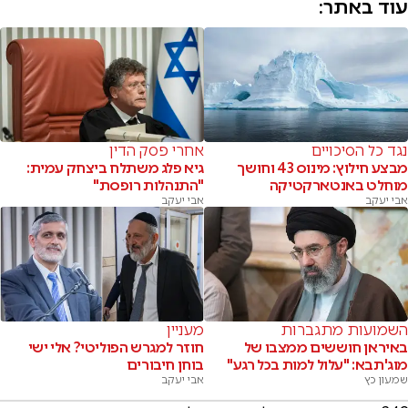
עוד באתר:
נגד כל הסיכויים
אחרי פסק הדין
מבצע חילוץ: מינוס 43 וחושך
גיא פלג משתלח ביצחק עמית:
מוחלט באנטארקטיקה
"התנהלות רופסת"
אבי יעקב
אבי יעקב
השמועות מתגברות
מעניין
באיראן חוששים ממצבו של
חוזר למגרש הפוליטי? אלי ישי
מוג'תבא: "עלול למות בכל רגע"
בוחן חיבורים
שמעון כץ
אבי יעקב