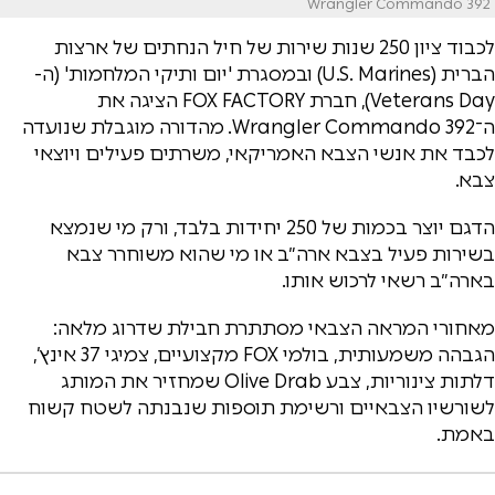
Wrangler Commando 392
לכבוד ציון 250 שנות שירות של חיל הנחתים של ארצות
הברית (U.S. Marines) ובמסגרת 'יום ותיקי המלחמות' (ה-
Veterans Day), חברת FOX FACTORY הציגה את
ה־Wrangler Commando 392. מהדורה מוגבלת שנועדה
לכבד את אנשי הצבא האמריקאי, משרתים פעילים ויוצאי
צבא.
הדגם יוצר בכמות של 250 יחידות בלבד, ורק מי שנמצא
בשירות פעיל בצבא ארה״ב או מי שהוא משוחרר צבא
בארה״ב רשאי לרכוש אותו.
מאחורי המראה הצבאי מסתתרת חבילת שדרוג מלאה:
הגבהה משמעותית, בולמי FOX מקצועיים, צמיגי 37 אינץ’,
דלתות צינוריות, צבע Olive Drab שמחזיר את המותג
לשורשיו הצבאיים ורשימת תוספות שנבנתה לשטח קשוח
באמת.