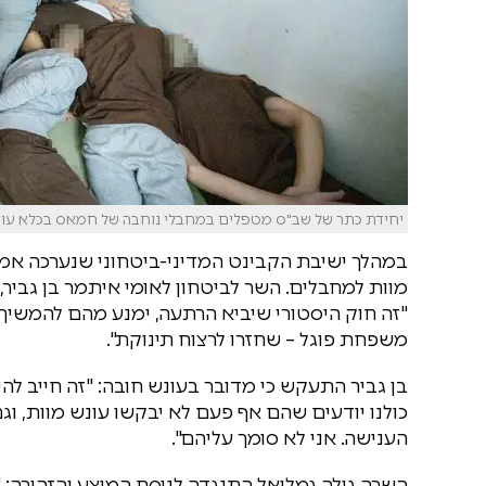
יחידת כתר של שב"ס מטפלים במחבלי נוחבה של חמאס בכלא עופר | 
במהלך ישיבת הקבינט המדיני-ביטחוני שנערכה אמש
מוות למחבלים. השר לביטחון לאומי איתמר בן גביר,
"זה חוק היסטורי שיביא הרתעה, ימנע מהם להמשיך
משפחת פוגל – שחזרו לרצוח תינוקת".
בן גביר התעקש כי מדובר בעונש חובה: "זה חייב לה
כולנו יודעים שהם אף פעם לא יבקשו עונש מוות, וג
הענישה. אני לא סומך עליהם".
השרה גילה גמליאל התנגדה לנוסח המוצע והזהירה: