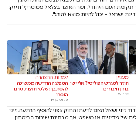
ד תקומת העם היהודי", ושר האוצר בצלאל סמוטריץ' חיזק:
ינת ישראל – יכול להיות מוצא להורג".
מעניין
למרות ההצהרה
חוזר למגרש הפוליטי? אלי ישי
המפלגה החדשה ממשיכה
בוחן חיבורים
להסתבך: שלטי חוצות טרם
אבי יעקב
הוסרו
פנחס בן זיו
 זיני ושאל האם לדעתו החוק צפוי להוסיף הרתעה. זיני
קולים של מדיניות או משפט, אך מבחינת שירות הביטחון