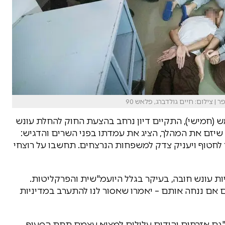
צילום: חיים גולדברג, פלאש 90
 (חמישי), התקיים דיון נרחב בהצעת החוק להחלת עונש
 שיזם את המהלך, הציג את עמדתו בפני השרים והדגיש:
 לחטוף ויעניק צדק למשפחות הנרצחים. תחשבו על רוצחי
יות עונש חובה, בעיקר בגלל היועמ"שית והפרקליטות.
ם אם ננחה אותם – יאמרו שאסור לנו להתערב במדיניות
 "גם אזרחים יהודים עלולים למצוא עצמם תחת הסעיף