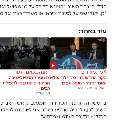
הזה". בן גביר השיב: "העונש חל רק על מי שפועל נג
"כן, יהודי שפועל לטובת איראן או מעודד רצח נגד מד
עוד באתר:
9 מתמודדים
דאגה בעולם התורה
הקול החדש בדרכים: ילד הפלא
צו סגירה הוצא לישיבה:
האגדי חוזר כשופט • צפו
הבחורים התכנסו לתפילת
הקול החדש בדרכים
רבים
נתי קאליש
בהמשך הדיון, פנה השר דודי אמסלם לראש השב"כ דוד
השיב: "כן, כלי כזה מרתיע ביותר. אני לא נכנס לשי
הכללי – מדובר בעונש שמרתיע".