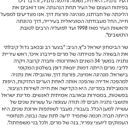
העיר נתניה. היא חיה, נשמה וחלמה נתניה, והדבר ניכר
בפיתוח העצום של העיר תחת הנהגתה. אנו דואבים את
הליכתה של חברתנו, מנהיגה פורצת דרך. אנו מצדיעים למפעל
חייה, החל מעבודתה הסוציאלית בעירייה, דרך כהונתה
לראשות העיר מאז 1998 ועד לפועליה הרבים לטובת
התושבים".
שר הביטחון ישראל כ"ץ, הגיב: "בצער רב ובכאב גדול קיבלתי
את הבשורה על פטירתה של מרים פיירברג איכר, ראש עיריית
נתניה במשך 34 השנים האחרונות- וחברה קרובה ויקרה
לליבי. מרים הייתה דמות יוצאת דופן בשלטון המקומי
בישראל: מנהיגה אמיצה, פורצת דרך, שהובילה את נתניה
למהפכה אדירה שהפכה אותה לאחת הערים החזקות, היפות
והמובילות במדינה. היא הקדישה את חייה לשירות הציבור,
בפשטות, במסירות ובאהבה אמיתית לאנשים. מדינת ישראל
ותושבי נתניה חבים לה תודה עצומה על עשרות שנים של
עשייה למען הכלל. בעבורי, מעבר לשותפות ארוכת שנים, היא
הייתה חברה חכמה שתמיד ידעה לתת עצה נבונה. תנחומיי
העמוקים ליועצי צפריר, בנה של מרים, ולכל בני משפחתה".