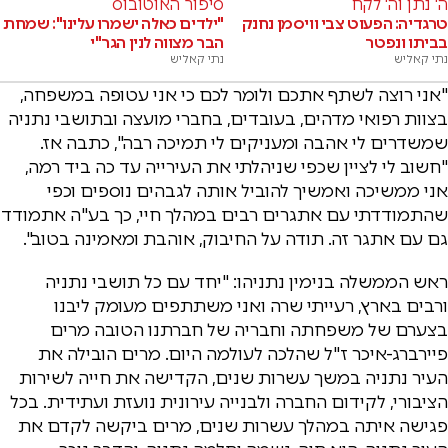
ה' נתן וה' לקח
סיפור האוטובוס
טרגדיה: הפעוט צבי וויסמן נחנק
"ילדים כאלה ישמרו עלינו": שמחת
בביתו ונפטר
הבר מצווה לנין הגר"י
נתי קאליש
נתי קאליש
"אני רוצה לשתף אתכם ולומר לכם כי אני עטופה במשפחה,
בצוות רפואי מדהים, בעובדים, בחברי מועצה ובתושבי נתניה
שמשדרים לי אהבה ומעניקים לי תמיכה רבה", כתבה אז.
"חשוב לי לציין שכפי שניהלתי את העירייה עד כה ביד רמה,
אני ממשיכה ואמשיך להוביל אותה לגבהים נוספים וכפי
שהתמודדתי עם אתגרים רבים במהלך חיי, כך בע"ה אתמודד
גם עם אתגר זה. תודה על החיבוק, אוהבת ומאמינה בטוב".
ראש הממשלה בנימין נתניהו: "יחד עם כל תושבי נתניה
ורבים בארץ, רעייתי שרה ואני משתתפים מעומק ליבנו
בצערם של משפחתה וחבריה של חברתנו הטובה מרים
פיירברג-איכר ז"ל שהלכה לעולמה היום. מרים הובילה את
העיר נתניה במשך עשרות שנים, הקדישה את חייה לשירות
הציבורי, לקידום החברה ולבנייה עירונית נועזת ועתידית. בכל
פגישה איתה במהלך עשרות שנים, מרים ביקשה לקדם את