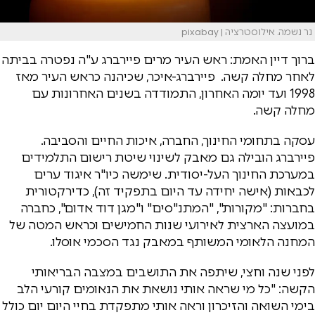
נר נשמה. אילוסטרציה | pixabay
ברוך דיין האמת: ראש העיר מרים פיירברג ע"ה נפטרה בביתה
לאחר מחלה קשה. פיירברג-איכר, שכיהנה כראש העיר מאז
1998 ועד יומה האחרון, התמודדה בשנים האחרונות עם
מחלה קשה.
עסקה בתחומי החינוך, החברה, איכות החיים והסביבה.
פיירברג הובילה גם מאבק לשינוי שיטת רישום התלמידים
במערכת החינוך העל-יסודית. שימשה כיו"ר איגוד ערים
לכבאות (אישה יחידה עד היום בתפקיד זה), כדירקטורית
בחברות: "מקורות", "המתנ"סים" ו"מגן דוד אדום", כחברה
במועצה הארצית לאירועי שנות החמישים וכראש המטה של
המחנה הלאומי המשותף במאבק נגד הסכמי אוסלו.
לפני שנה וחצי, שיתפה את התושבים במצבה הבריאותי
הקשה: "כל מי שראה אותי נושאת את הנאומים קורעי הלב
בימי השואה והזיכרון וראה אותי מתפקדת בחיי היום יום כולל