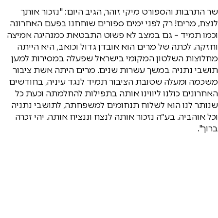
שר התרבות והספורט מיקי זוהר, הגיב היום: "נזכור אותך
לנצח, מרים! רק לפני ימים ספורים שוחחנו בפעם האחרונה
וכמו תמיד – גם במצב לא פשוט התבטאת כמנהיגה אמיצה
וחזקה. לכתה של מרים הוא אובדן גדול וכואב, היא הייתה
מחלוצות השלטון המקומי בישראל שפעלה במסירות למען
תושבי נתניה במשך עשרות שנים. מרים היתה אשת ציבור
משכמה ומעלה שטובת הציבור תמיד לנגד עיניה, בחודשים
האחרונים כולנו ליווינו אותה בתפילות להחלמתה וכעת כל
שנותר לנו הוא לשלוח תנחומים למשפחתה, לתושבי נתניה
וכל אוהביה. בע״ה נזכור אותה לנצח וננציח אותה. יהי זכרה
ברוך".