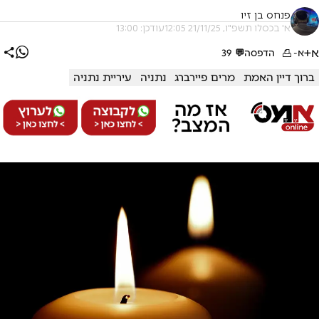
פנחס בן זיו
א' בכסלו תשפ"ו, 21/11/25 12:05
עודכן: 13:00
א+
א-
הדפסה
💬
39
ברוך דיין האמת
מרים פיירברג
נתניה
עיריית נתניה