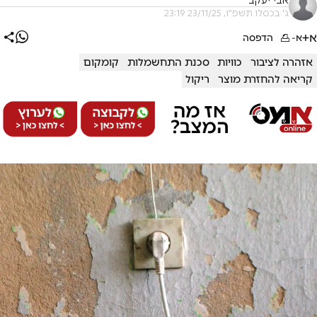
אבי יעקב
ג' בכסלו תשפ"ו, 23/11/25 23:19
א+
א-
הדפסה
אזהרה לציבור
כוויות
סכנת התחשמלות
קומקום
קריאה להחזרת מוצר
ריקול