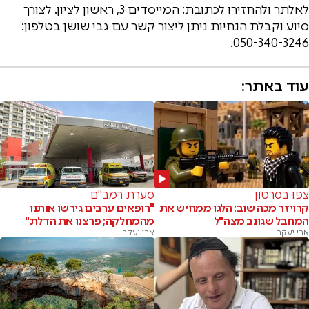
לאלתר ולהחזירו לכתובת: המייסדים 3, ראשון לציון. לצורך
סיוע וקבלת הנחיות ניתן ליצור קשר עם גבי שושן בטלפון:
050-340-3246.
עוד באתר:
צפו בסרטון
סערת רמב"ם
קרויזר מכה שוב: הלגו ממחיש את
"רופאים ערבים גירשו אותנו
המחבל שגונב מצה"ל
מהמחלקה; פרצנו את הדלת"
אבי יעקב
אבי יעקב