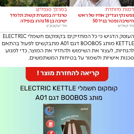
דמות מיוחדת
במהלך סנפלינג
נפש נקי וצדיק: אחיו של ראש
טרגדיה במערת קשת: תלמיד
הישיבה נפטר בגיל 50
ישיבה בן 16 נהרג בנפילה
נתי קאליש
אלי יעקובוביץ
העוסק הדגיש כי כל המחזיקים בקומקום חשמלי ELECTRIC
KETTLE מותג BOOBOS דגם A01 מתבקשים לפעול בהתאם
להנחיות, לעצור את השימוש ולהחזיר את המוצר, כדי למנוע
סכנות אישיות ולשמור על בטיחות המשתמשים.