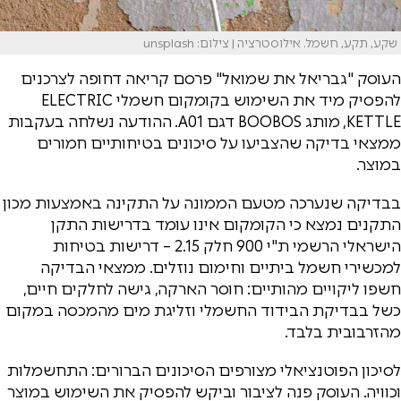
שקע, תקע, חשמל. אילוסטרציה | צילום: unsplash
העוסק "גבריאל את שמואל" פרסם קריאה דחופה לצרכנים
להפסיק מיד את השימוש בקומקום חשמלי ELECTRIC
KETTLE, מותג BOOBOS דגם A01. ההודעה נשלחה בעקבות
ממצאי בדיקה שהצביעו על סיכונים בטיחותיים חמורים
במוצר.
בבדיקה שנערכה מטעם הממונה על התקינה באמצעות מכון
התקנים נמצא כי הקומקום אינו עומד בדרישות התקן
הישראלי הרשמי ת"י 900 חלק 2.15 – דרישות בטיחות
למכשירי חשמל ביתיים וחימום נוזלים. ממצאי הבדיקה
חשפו ליקויים מהותיים: חוסר הארקה, גישה לחלקים חיים,
כשל בבדיקת הבידוד החשמלי וזליגת מים מהמכסה במקום
מהזרבובית בלבד.
לסיכון הפוטנציאלי מצורפים הסיכונים הברורים: התחשמלות
וכוויה. העוסק פנה לציבור וביקש להפסיק את השימוש במוצר