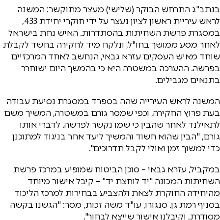
בנתב"ג התרחש הבוקר (שלישי) מעצר מתוקשר: המשנה
לראש עיריית ראשון לציון נעצר על ידי חוקרי יחידת 433,
במסגרת פרשת השחיתות בהסתדרות. האיש נחת בישראל
לאחר מסע ממושך בחו"ל, ונלקח מיד לחקירה בחשד לקבלת
שוחד מאיש העסקים עזרא גבאי, הנחשב לאחד המרכזיים
בפרשה. ההערכה במשטרה היא כי בהמשך היום ישוחרר
בתנאים מגבילים.
המשנה לראש העירייה שהה בספרד במסגרת נסיעת עבודה
בעת פרוץ החקירה, וכפי שמסר גורם במשטרה, המשיך משם
לתאילנד לאחר שהבין כי שמו נקשר לפרשה. לדברי אותו
גורם, "הבין שהוא חשוד והמשיך ליעד אחר בניגוד למתוכנן
כדי למשוך זמן ואולי לקבל תדרוכים".
במקביל, עזרא גבאי – סוכן הביטוח שמופיע במרכז פרשת
השחיתות המכונה "יד לוחצת יד" – קיבל אישור מיוחד
מהיחידה החוקרת לצאת ולהצביע בבחירות למרכז הליכוד
בסניף רמת גן. סנגורו, עו"ד משה זכות, מסר: "הגשנו בקשה
מסודרת, וקיבלנו אישור שייצא לבחור".