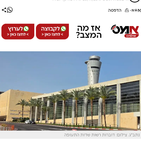
א+
א-
הדפסה
נתב"ג. צילום: דוברות רשות שדות התעופה