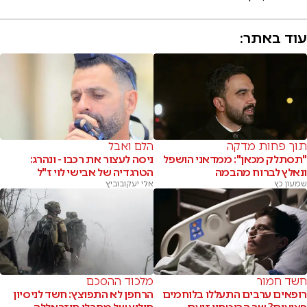
עוד באתר:
תוך פחות מדקה
הלם ואבל
"תסתלק מכאן": ממדאני הושפל
ניסה לעצור את רכבו - ונהרג:
ונאלץ לברוח מהבמה
הטרגדיה של אבישי לוי ז"ל
שמעון כץ
אלי יעקובוביץ
חשד חמור
מלכוד ההסכם
רופאים ערבים התעללו בלוחמים
הרחפן לא התפוצץ: חשד לניסיון