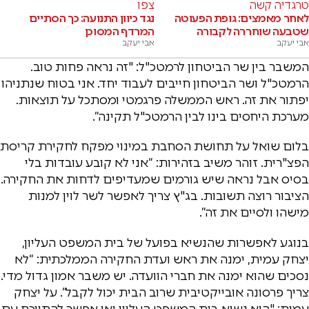
טרגדיה קשה
צפו
לאחר מאמצים: גופת הפעוטה
נגד כיוון התנועה: כך הסתיים
שטבעה שוחררה לקבורה
המרדף המסוכן
אבי יעקב
אבי יעקב
המשבר בין שר הביטחון לרמטכ"ל: "זה נראה פחות טוב.
הרמטכ"ל ושר הביטחון חייבים לעבוד יחד. אני בטוח שנתניהו
יפתור את זה. ראש הממשלה פרגמטי ומסתכל על תוצאות.
מערכת היחסים בינו לבין הרמטכ"ל תקינה”.
בלום שואל על תחושת הסחבת במינוי מפקח לחקירת קריסת
הפצ"רית. זוהר משיב בזהירות: “אני לא קובע עובדות בלי
בסיס אבל נראה שיש גורמים שמעדיפים לדחות את החקירה.
הציבור רוצה תשובות. בג"ץ צריך לאפשר לשר לוין למנות
מישהו ולסיים את זה”.
בנוגע לאפשרות שהנשיא בפועל של בית המשפט העליון,
יצחק עמית, ימנה את ראש ועדת החקירה הממלכתית: “לא
נסכים שהוא ימנה את חברי הוועדה. יש משבר אמון גדול מדי.
צריך פרסונה אובייקטיבית שרוב הבית יכול לקבל”. על יצחק
עמית: "הוא נשיא בית המשפט העליון ואי אפשר להתווכח עם