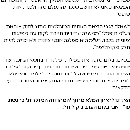
המציאות. אני לא חושב שנכון להתעלם מזה ולכנות אותו
שופט".
לשאלה לגבי הוצאת האחים המוסלמים מחוץ לחוק – והאם
רע"מ תיפסל: “ממשלה עתידית חייבת לקום עם מפלגות
ציוניות בלבד. רע"מ היא מפלגה אנטי ציונית ולא יכולה להיות
חלק מקואליציה”.
בסיום, בלום מזכיר את פעילותו של זוהר בנושא הגיוס. השר
אופטימי: “אני שמח שנמצא סוף סוף פתרון שמקובל על רוב
הציבור החרדי. מי שרוצה ללמוד תורה יוכל ללמוד, ומי שלא
לומד יתגייס כחרדי ויישאר חרדי. החוק יעבור ואחר כך נרוץ
לתקציב”.
האזינו לראיון המלא מתוך 'המהדורה המרכזית' בהגשת
עו"ד אבי בלום הערב ב'קול חי':