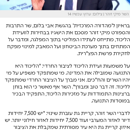
השר מיקי זוהר | צילום: ערוץ עכשיו 14
בראיון ל'מהדורה המרכזית' בהגשת אבי בלום, שר התרבות
והספורט מיקי זוהר מסכם את הישגיו בבחירות לוועידת
הליכוד, מתייחס לעתידו הפוליטי בתוך המפלגה, ומדבר על
המתחים בתוך מערכת הביטחון ועל המאבק למינוי מפקח
לחקירת פרשת הפצ"רית.
על משמעות ועידת הליכוד לציבור החרדי: "הליכוד היא
התנועה שמובילה את המדינה. מי שמתפקד משפיע על מי
יהיו השרים והח"כים. אני מברך על הציבור החרדי שמתפקד
לליכוד. זה דבר טוב ומבורך". השר אף מאשר כי הוא בוחן
ברצינות התמודדות על מזכירות הליכוד, התפקיד הבכיר
במוסדות התנועה.
לדברי השר זוהר, קריית גת עוברת שינוי: "יש 7,500 יחידות
דיור לאזור המערבי ועוד 7,500 יחידות לאזור חילוני יותר. יש
איזון. קריית גת היא עיר מסורתית שמקבלת את הציבור