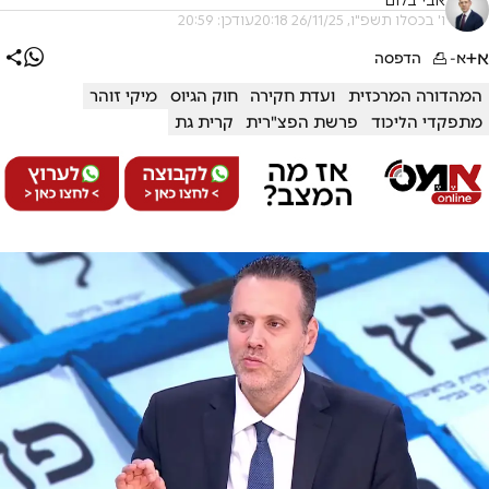
אבי בלום
ו' בכסלו תשפ"ו, 26/11/25 20:18
עודכן: 20:59
א+
א-
הדפסה
המהדורה המרכזית
ועדת חקירה
חוק הגיוס
מיקי זוהר
מתפקדי הליכוד
פרשת הפצ"רית
קרית גת