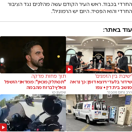
החרדי בכבוד. ראש העיר הקודם עשה מהלכים נגד הציבור
החרדי והוא הפסיד. היום יש הרמוניה".
עוד באתר:
'ישיבת בין הזמנים'
תוך פחות מדקה
שידור בלעדי ויוצא דופן: כך נראה
"תסתלק מכאן": ממדאני הושפל
מושב בית דין • צפו
ונאלץ לברוח מהבמה
הרב נחום נוסבכר
שמעון כץ