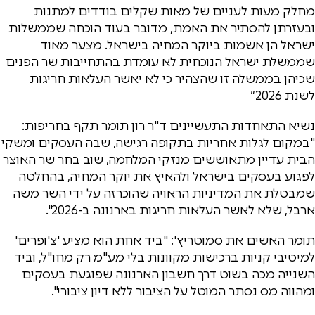
מחלק מעות לעניים של מאות שקלים בודדים למתנות
ובעזרתן להסתיר את האמת, מדובר בעוד הוכחה שממשלות
ישראל הן אשמות ביוקר המחיה בישראל. מצער מאוד
שממשלת ישראל הנוכחית לא עומדת בהתחייבות שר הפנים
שכיהן בממשלה זו שהצהיר כי לא יאשר העלאות חריגות
לשנת 2026״
נשיא התאחדות התעשיינים ד"ר רון תומר תקף בחריפות:
"במקום לגלות אחריות בתקופה רגישה, שבה העסקים ומשקי
הבית עדיין מתאוששים מנזקי המלחמה, שוב בחר שר האוצר
לפגוע בעסקים בישראל ולהאיץ את יוקר המחיה, בהחלטה
שמבטלת את המדיניות הראויה שהוכרזה על ידי השר משה
ארבל, שלא לאשר העלאות חריגות בארנונה ב-2026".
תומר האשים את סמוטריץ': "ביד אחת הוא מציע 'צ'ופרים'
למיטיבי קניות ברכישות מקוונות בלי מע"מ רק מחו"ל, וביד
השנייה מכה בשוט דרך חשבון הארנונה שפוגעת בעסקים
ומהווה מס נסתר המוטל על הציבור ללא דיון ציבורי".