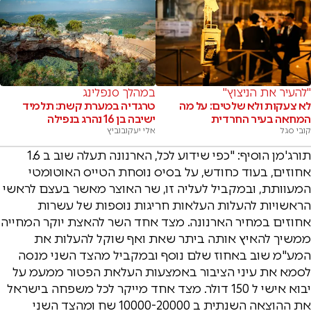
"להעיר את הניצוץ"
במהלך סנפלינג
לא צעקות ולא שלטים: על מה
טרגדיה במערת קשת: תלמיד
המחאה בעיר החרדית
ישיבה בן 16 נהרג בנפילה
קובי סגל
אלי יעקובוביץ
תורג'מן הוסיף: "כפי שידוע לכל, הארנונה תעלה שוב ב 1.6
אחוזים, בעוד כחודש, על בסיס נוסחת הטייס האוטומטי
המעוותת, ובמקביל לעליה זו, שר האוצר מאשר בעצם לראשי
הראשויות להעלות העלאות חריגות נוספות של עשרות
אחוזים במחיר הארנונה. מצד אחד השר להאצת יוקר המחייה
ממשיך להאיץ אותה ביתר שאת ואף שוקל להעלות את
המע"מ שוב באחוז שלם נוסף ובמקביל מהצד השני מנסה
לסמא את עיני הציבור באמצעות העלאת הפטור ממעמ על
יבוא אישי ל 150 דולר. מצד אחד מייקר לכל משפחה בישראל
את ההוצאה השנתית ב 10000-20000 שח ומהצד השני