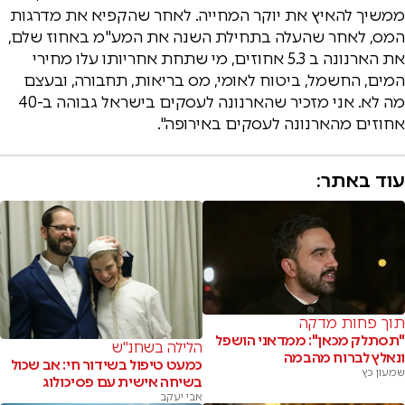
ממשיך להאיץ את יוקר המחייה. לאחר שהקפיא את מדרגות
המס, לאחר שהעלה בתחילת השנה את המע"מ באחוז שלם,
את הארנונה ב 5.3 אחוזים, מי שתחת אחריותו עלו מחירי
המים, החשמל, ביטוח לאומי, מס בריאות, תחבורה, ובעצם
מה לא. אני מזכיר שהארנונה לעסקים בישראל גבוהה ב-40
אחוזים מהארנונה לעסקים באירופה".
עוד באתר:
תוך פחות מדקה
"תסתלק מכאן": ממדאני הושפל
הלילה בשחנ"ש
ונאלץ לברוח מהבמה
כמעט טיפול בשידור חי: אב שכול
שמעון כץ
בשיחה אישית עם פסיכולוג
אבי יעקב