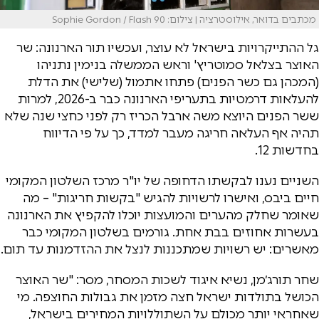
מכתבים בדואר, אילוסטרציה | צילום: Sophie Gordon / Flash 90
גל ההתייקרויות בישראל לא עוצר, ועכשיו תור הארנונה: שר
האוצר בצלאל סמוטריץ' וראש הממשלה בנימין נתניהו
(המכהן גם כשר הפנים) פתחו אתמול (שלישי) את הדלת
להעלאות דרמטיות בתעריפי הארנונה כבר ב-2026, למרות
ששר הפנים היוצא משה ארבל הכריז רק לפני כחצי שנה שלא
תהיה אף העלאה חריגה מעבר למדד, כך על פי הדיווח
בחדשות 12.
השניים נענו לבקשתו הדחופה של יו"ר מרכז השלטון המקומי
חיים ביבס, ואישרו לרשויות להגיש "בקשות חריגות" – מה
שאומר שחלק מהערים והמועצות יוכלו להקפיץ את הארנונה
בעשרות אחוזים בבת אחת. גורמים בשלטון המקומי כבר
מאשרים: יש רשויות שמתכננות לנצל את ההזדמנות עד תום.
שחר תורג׳מן, נשיא איגוד לשכות המסחר, מסר: "שר האוצר
הכושל בתולדות ישראל חצה מזמן את גבולות החוצפה. מי
שאחראי יותר מכולם על השתוללויות המחירים בישראל,