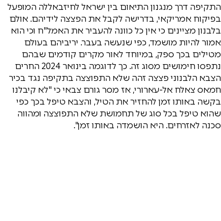
התקיפה דרך מנגנון התיאום בין ישראל לחיזבאללה המופעל
בפיקוח אמריקאי, בדרישה לקבל את הפצצה לידיהם. אולם
בלבנון מציינים כי אין כל כוונה להעביר את האמל"ח וכי הוא
אמור להיות מושמד, כפי שנעשה בעבר. יריביהם בעולם
מטילים בכך ספק, במיוחד לאור מקרים קודמים שבהם
נתפסו חימושים מסוג זה. כך לדוגמה בינואר 2024 החרים
הצבא הלבנוני פצצה זהה שלא התפוצצה בתקיפה נגד בכיר
חמאס צאלח אל-עארורי, אז מסר גורם צבאי כי "לא קיבלנו
בקשה באותו זמן להחזיר את הטיל, והצבא טיפל בכך כפי
שהוא טיפל בכל סוג של תחמושת שלא התפוצצה ומהווה
סכנה לאזרחים. היא הושמדה באותו זמן".