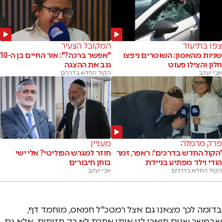
צפו בתיעוד
המקובל הצעיר
שניות מהאסון: השוטרים ניפצו
"אפשר ברכה?": אור החיים בן ה-10
חלון והצילו פעוט
גנב את ההצגה
אבי יעקב
הקול החדש בדרכים
פרק מרמלה
מעניין
'הקול החדש בדרכים': ראפר, זמר
חוזר למגרש הפוליטי? אלי ישי
הודי וילד מפתיע בניידת
בוחן חיבורים
הקול החדש בדרכים
אבי יעקב
בדומה לכך מצאנו גם אצל רמטכ"ל חמאס, מוחמד דף,
שבמשך שנים תיארו לנו אותו אחרת לא רק חזותית, אלא גם