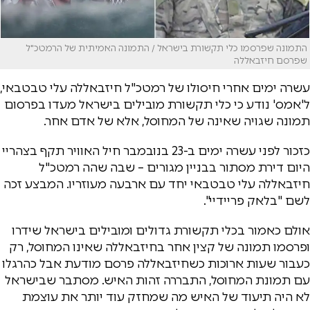
התמונה שפרסמו כלי תקשורת בישראל / התמונה האמיתית של הרמטכ"ל
שפרסם חיזבאללה
עשרה ימים אחרי חיסולו של רמטכ"ל חיזבאללה עלי טבטבאי,
ל'אמס' נודע כי כלי תקשורת מובילים בישראל מעדו בפרסום
תמונה שגויה שאינה של המחוסל, אלא של אדם אחר.
כזכור לפני עשרה ימים ב-23 בנובמבר חיל האוויר תקף בצהריי
היום דירת מסתור בבניין מגורים – שבה שהה רמטכ"ל
חיזבאללה עלי טבטבאי יחד עם ארבעה מעוזריו. המבצע זכה
לשם "בלאק פריידיי".
אולם כאמור בכלי תקשורת גדולים ומובילים בישראל שידרו
ופרסמו תמונה של קצין אחר בחיזבאללה שאינו המחוסל, רק
כעבור שעות ארוכות כשחיזבאללה פרסם מודעת אבל כהרגלו
עם תמונת המחוסל, התבררה זהות האיש. מסתבר שבישראל
לא היה תיעוד של האיש מה שמחזק עוד יותר את עוצמת