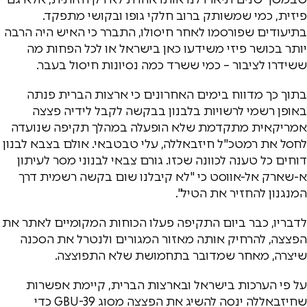
פיזית, כמי שמשותק ברוב חלקי גופו ובקושי מתפקד.
בתיעודים שפורסמו לאחר חיסולו, התברר כי האיש היה הרבה
יותר בכושר פיזי משידעו כאן בישראל או לכל הפחות מה
ששידרו לציבור – כמי ששרד כמה נסיונות חיסול בעבר.
בתוך כך מדווח בימים האחרונים כי ארצות הברית פנתה
באופן רשמי לרשויות בלבנון בבקשה לקבל לידיה פצצה
אמריקאית מתקדמת שלא הופעלה במהלך תקיפה שנועדה
לחסל את רמטכ"ל חיזבאללה, עלי טבטבאי. אולם בצבא לבנון
דוחים כל טענה לכוונה שכזו. גורם צבאי לבנוני מסר לעיתון
א-שארק אל-אווסט כי "לא קיבלנו שום בקשה רשמית דרך
המנגנון להחזיר את הטיל".
לדבריו, כבר ביום התקיפה פעלו הכוחות המקומיים לאתר את
הפצצה, להרחיק אותה מאזור המגורים ולנטרל את הסכנה
שיצרה, מאחר שמדובר בתחמושת שלא התפוצצה.
על פי הערכות בישראל ובארצות הברית, קיימת אפשרות
שחיזבאללה ינסה להשיג את הפצצה מסוג GBU-39 כדי