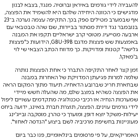
להעבירה לידי גורמים באיראן וברוסיה. מנגד, בצבא לבנון
מדגישים כי הכוונה היחידה שלהם היא להשמיד את הפצצה,
אף שבמערב מטילים ספק בכך. התקיפה עצמה נערכה ב־23
בנובמבר נגד דירת מסתור בביירות, שם שהה טבטבאי עם
ארבעה מסייעיו. מטוסי קרב ישראליים תקפו את המבנה
באמצעות שש פצצות מדגם GBU-39B, הידועות כ"פצצות
גלישה" קטנות ומדויקות. כך מדווח הכתב הצבאי שי לוי
ב'מאקו'.
זמן קצר לאחר התקיפה התברר כי אחת הפצצות נותרה
שלמה למרות פגיעתן המדויקת של האחרות במבנה
שבחארת חריכ שברובע הדאחיה. תיעוד מתוך המקום הראה
את הפצצה כשהיא במצב שלם, מה שהעלה חשש מיידי
שמערכות הנחיה או רכיבי טכנולוגיה מתקדמים עשויים ליפול
לידי גורמים עוינים. הפצצה, תוצרת חברת בואינג, ידועה ביחס
יעילות-משקל יוצא דופן, ומוערך כי טהרן, מוסקבה ובייג'ינג
מעוניינות בחשיפת מרכיביה לשם ביצוע "הנדסה לאחור".
האמריקאים, על פי פרסומים בינלאומיים, פנו כבר ביום