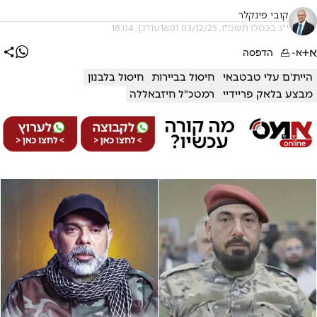
קובי פינקלר
י"ג בכסלו תשפ"ו, 03/12/25 16:01
עודכן: 18:04
א+
א-
הדפסה
היית'ם עלי טבטבאי
חיסול בביירות
חיסול בלבנון
מבצע בלאק פריידיי
רמטכ"ל חיזבאללה