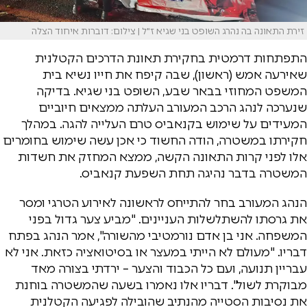
זירת התאונה בה נהרג השופט בני שגיא ז"ל | צילום: דוברות איחוד הצלה
התפתחות דרמטית בחקירת תאונת הדרכים הקטלנית
שאירעה אמש (ראשון), שבה קיפח את חייו נשיא בית
המשפט המחוזי בבאר שבע, השופט בני שגיא. בדיקה
שנערכה לנהג הרכב המעורב העלתה ממצאים חיוביים
המעידים על שימוש בקנאביס טרם העלייה להגה. במהלך
חקירתו במשטרה, הודה החשוד כי אכן עשה שימוש בחומרים
אלו לפני קרות התאונה הקשה, ממצא המחזק את חשדות
המשטרה בדבר נהיגה תחת השפעת קנאביס.
הנהג המעורב בחר להתייחס לראשונה לאירוע הטרגי ומסר
את גרסתו להשתלשלות העניינים. "מביע צער גדול בפני
המשפחה. אני בן אדם נורמטיבי מהשורה", אמר הנהג בפתח
דבריו. "מעולם לא הייתי במעצר או בסיטואציה כזאת. אני לא
עבריין תנועה, ועם כל הכבוד והצער – ירדתי בצורה מאד
מבוקרת לשול". דבריו אלו נאמרו בשעה שהמשטרה בוחנת
את נסיבות הסטייה מהנתיב שהובילה לפגיעה הקטלנית