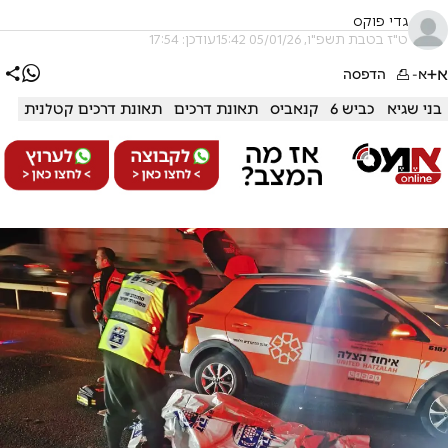
גדי פוקס
ט"ז בטבת תשפ"ו, 05/01/26 15:42
עודכן: 17:54
א+
א-
הדפסה
בני שגיא
כביש 6
קנאביס
תאונת דרכים
תאונת דרכים קטלנית