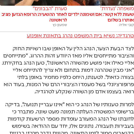
משפחה 'נעדרת'
סערת "הבבונים"
שעות ללא קשר: אם ושמונה ילדים
לאחר ההשעיה: הרופא הגזען מגיב
אותרו בשלום
לראשונה
קובי אליה
שמעון כץ
טרגדיה: נשיא בית המשפט נהרג בתאונת אופנוע
לצד הבעת הצער, הנהג הלין על האופן שבו רשויות החוק
והציבור מתייחסים אליו מאז היוודע זהות ההרוג. "מתייחסים
אליי כאילו אני פושע מהשורה הראשונה", טען הנהג בחקירתו.
"אני מבין שנהרגה דמות בתחום ולא צריך להתייחס אליי
בצורה כזאת". לטענתו, היחס כלפיו מחמיר באופן בלתי
פרופורציונלי בשל מעמדו הציבורי הרם של המנוח, בעוד הוא
רואה בעצמו אדם מן השורה שנקלע לטרגדיה.
למרות טענותיו של הנהג כי הוא "אינו עבריין תנועה", בדיקה
ברישומי המשטרה העלתה תמונה מעט שונה. מתברר כי
לחובתו של הנהג המעורב עומדות מספר הרשעות קודמות
בעבירות תעבורה. נתונים אלו, יחד עם ההודאה בשימוש
בקנאביס סמוך לזמן התאונה, מהווים נדבך מרכזי בבניית