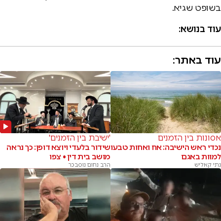
בשופט שגיא.
עוד בנושא:
עוד באתר:
אסונות בין הזמנים
'ישיבת בין הזמנים'
נכדי ראש הישיבה: אח ואחות טבעו
שידור בלעדי ויוצא דופן: כך נראה
למוות באגם
מושב בית דין • צפו
נתי קאליש
הרב נחום נוסבכר