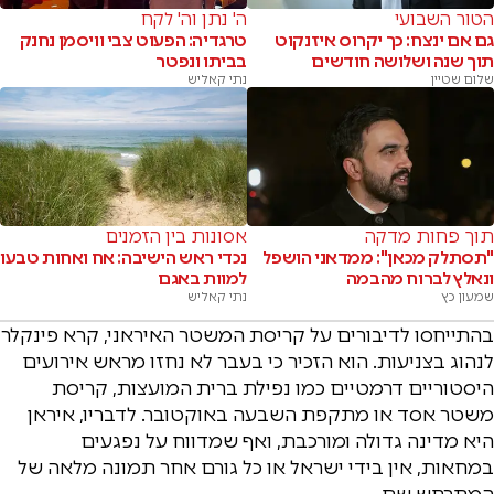
הטור השבועי
ה' נתן וה' לקח
גם אם ינצח: כך יקרוס איזנקוט
טרגדיה: הפעוט צבי וויסמן נחנק
תוך שנה ושלושה חודשים
בביתו ונפטר
שלום שטיין
נתי קאליש
תוך פחות מדקה
אסונות בין הזמנים
"תסתלק מכאן": ממדאני הושפל
נכדי ראש הישיבה: אח ואחות טבעו
ונאלץ לברוח מהבמה
למוות באגם
שמעון כץ
נתי קאליש
בהתייחסו לדיבורים על קריסת המשטר האיראני, קרא פינקלר
לנהוג בצניעות. הוא הזכיר כי בעבר לא נחזו מראש אירועים
היסטוריים דרמטיים כמו נפילת ברית המועצות, קריסת
משטר אסד או מתקפת השבעה באוקטובר. לדבריו, איראן
היא מדינה גדולה ומורכבת, ואף שמדווח על נפגעים
במחאות, אין בידי ישראל או כל גורם אחר תמונה מלאה של
המתרחש שם.