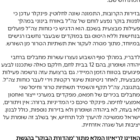
בזירות הקרובות, התמונה שונה לחלוטין. פינקלר עדכן כי
לפנות בוקר נפצע לוחם של
צה"ל
באורח בינוני במהלך
פעילות מבצעית בשכם. הוא הדגיש כי כוחות צה״ל פועלים
בנחישות וללא היסוס גם במוקדים שבעבר נחשבו רגישים
במיוחד, מתוך מטרה לעקור את תשתיות הטרור מן השורש.
לדבריו, במהלך סוף השבוע נעצרו עשרות מחבלים ברחבי
יהודה ושומרון, בהם 12 בבית לחם, חלקם כאלה שתכננו לבצע
פיגועים בטווח הזמן המיידי. גם ברצועת עזה נרשמה פעילות
מבצעית, לאחר ניסיונות שיגור רקטות וירי לעבר כוחות צה״ל.
בתגובה, צה״ל תקף והשמיד תשתיות טרור וחיסל שני
מחבלים בכירים של חמאס, מפקדים במערכי ייצור ואחסון
אמצעי לחימה. פינקלר סיכם כי המדיניות ברורה: אין ויתורים,
לא בעזה, לא ביהודה ושומרון ולא בזירות נוספות, כולל לבנון.
ישראל ממשיכה להיערך לכל תרחיש, אך בשלב זה שומרת על
יציבות ועל שגרה אזרחית.
האזינו לריאיון המלא מתוך 'מהדורת הבוקר' בהגשת