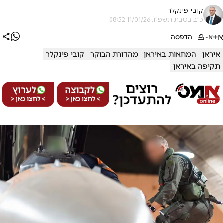
קובי פינקלר
כ"ב בטבת תשפ"ו, 11/01/26 08:52
א+
א-
הדפסה
איראן
המחאות באיראן
מהדורת הבוקר
קובי פינקלר
תקיפה באיראן