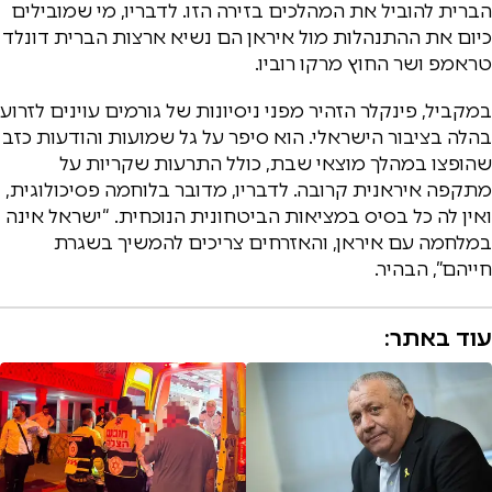
הברית להוביל את המהלכים בזירה הזו. לדבריו, מי שמובילים
כיום את ההתנהלות מול איראן הם נשיא ארצות הברית דונלד
טראמפ ושר החוץ מרקו רוביו.
במקביל, פינקלר הזהיר מפני ניסיונות של גורמים עוינים לזרוע
בהלה בציבור הישראלי. הוא סיפר על גל שמועות והודעות כזב
שהופצו במהלך מוצאי שבת, כולל התרעות שקריות על
מתקפה איראנית קרובה. לדבריו, מדובר בלוחמה פסיכולוגית,
ואין לה כל בסיס במציאות הביטחונית הנוכחית. “ישראל אינה
במלחמה עם איראן, והאזרחים צריכים להמשיך בשגרת
חייהם”, הבהיר.
עוד באתר: