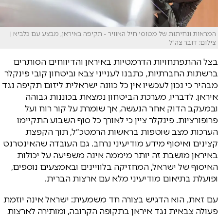
המראות ונחיתות של מטוסי חיל האוויר - תקיפה באיראן, מבצע עם כלביא |
צילום: דובר צה"ל
בצל ההתפתחויות הדרמטיות באיראן והדיווחים הסותרים
ברשתות החברתיות, כתבנו לענייני צבא וביטחון קובי פינקלר
מבהיר כי נכון לעכשיו אין כל כוונה ישראלית ליזום תקיפה נגד
איראן. לדבריו, מערכת הביטחון נמצאת בכוננות גבוהה
ובמעקב הדוק אחר הנעשה, אך שומרת על קור רוח ועל
פרופורציות. פינקלר ציין כי לאורך כל סוף השבוע התקיימו
הערכות מצב שוטפות בראשות הרמטכ״ל, תוך הקפצת
קצינים ואיסוף מידע מודיעיני נרחב. גם העובדה שהאינטרנט
באיראן מושבת זה יותר מיממה אינה משפיעה על יכולות
האיסוף של ישראל, המחזיקה בלוויינים ובאמצעים נוספים,
ופועלת בתיאום מודיעיני מלא עם
ארצות הברית
.
עם זאת, הוא הדגיש בצורה חד משמעית: ישראל אינה יוזמת
פעולה צבאית נגד
איראן
בתקופה הקרובה, ומותירה לארצות