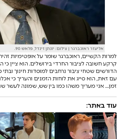
אליעזר ראוכברגר | צילום: יונתן זינדל, פלאש 90.
למרות הקשיים, ראוכברגר שומר על אופטימיות זהי
קרקע חשובה לציבור החרדי בירושלים. הוא ציין כי ה
הדורשים שטחי ציבור נרחבים למוסדות חינוך ובתי 
עם זאת, הוא סייג את לוחות הזמנים והעריך כי אכלוס
זמן… אני מעריך משהו כמו בין שש, שמונה לעשר שני
עוד באתר: