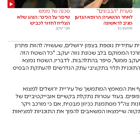
סערת "הבבונים"
סכנה של ממש
לאחר ההשעיה: הרופא הגזען
שיכור על הכיכר: הנהג שלא
מגיב לראשונה
הצליח לחזור לכביש
שמעון כץ
אבי יעקב
 עתידית נוספת בצפון ירושלים, שעשויה להוות פתרון
מרכז הממוקם בלב שכונת נווה יעקב. "כל השטח הזה
ה המון וזה נווה יעקב ממש", סיפר בהתלהבות. לדבריו, השטח נמצא
 התוכנית תלוי בתקציבי עתק הנדרשים להעתקת הבסיס
שקף את המאמץ המתמשך של עיריית ירושלים למצוא
צפופים. בעוד עטרות נתקלת בקשיים אובייקטיביים של
נות צה"ל מסתמנת ככיוון מבטיח, אם כי מורכב ויקר
תקווה שיימצאו המשאבים להפוך את התוכניות למציאות