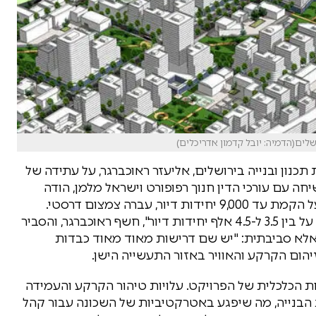
ים(הדמיה: יובל קדמון אדריכלים)
 תכנון ובנייה בירושלים, אליעזר ראוכברגר, על עתידה של
ה עם עורכי הדין חנוך רפופורט וישראל מלמן, הודה
ראוכברגר כי התוכנית השאפתנית, שדיברה תחילה על הקמת עד 9,000 יחידות דיור, עברה צמצום דרסטי.
"התוכנית למגורים צומצמה כ-50 אחוז, וכרגע מדובר על בין 3.5 ל-4.5 אלף יחידות דיור", חשף ראוכברגר, והסביר
 אלא סביבתית: "יש שם דרישות מאוד מאוד כבדות
הום הקרקע והאוויר באזור התעשייה הישן.
ת הכלכלית של הפרויקט. עלויות טיהור הקרקע והעמידה
הבנייה, מה שיפגע באטרקטיביות של השכונה עבור קהל