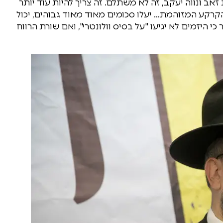
זאב ונווה יעקב, זה לא משתלם. זה צריך להיות עוד יותר
כל הקרקע המזוהמת… יעלו סכומים מאוד מאוד גבוהים, יכול
כי היזמים לא יגיעו "על בסיס וולונטרי", ואם שורת הרווח