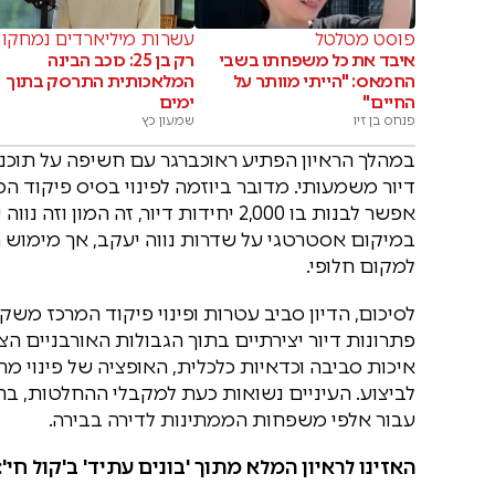
פוסט מטלטל
עשרות מיליארדים נמחקו
איבד את כל משפחתו בשבי
רק בן 25: כוכב הבינה
החמאס: "הייתי מוותר על
המלאכותית התרסק בתוך
החיים"
ימים
פנחס בן זיו
שמעון כץ
במהלך הראיון הפתיע ראוכברגר עם חשיפה על תוכנית
דיור משמעותי. מדובר ביוזמה לפינוי בסיס פיקוד ה
אפשר לבנות בו 2,000 יחידות דיור, ז
במיקום אסטרטגי על שדרות נווה יעקב, אך מימוש
למקום חלופי.
לסיכום, הדיון סביב עטרות ופינוי פיקוד המרכז מ
פתרונות דיור יצירתיים בתוך הגבולות האורבניים ה
איכות סביבה וכדאיות כלכלית, האופציה של פינוי מח
לביצוע. העיניים נשואות כעת למקבלי ההחלטות, ב
עבור אלפי משפחות הממתינות לדירה בבירה.
האזינו לראיון המלא מתוך 'בונים עתיד' ב'קול חי':