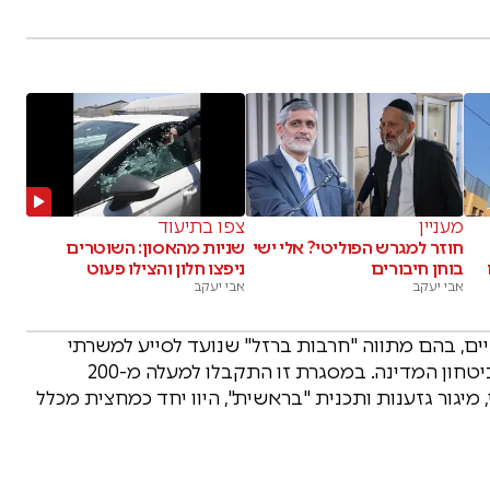
מעניין
צפו בתיעוד
חוזר למגרש הפוליטי? אלי ישי
שניות מהאסון: השוטרים
בוחן חיבורים
ניפצו חלון והצילו פעוט
אבי יעקב
אבי יעקב
ייעודיים, בהם מתווה "חרבות ברזל" שנועד לסייע למשרתי
מילואים ולחיילי סדיר שתרמו תרומה משמעותית לביטחון המדינה. במסגרת זו התקבלו למעלה מ-200
 מיגור גזענות ותכנית "בראשית", היוו יחד כמחצית מכלל