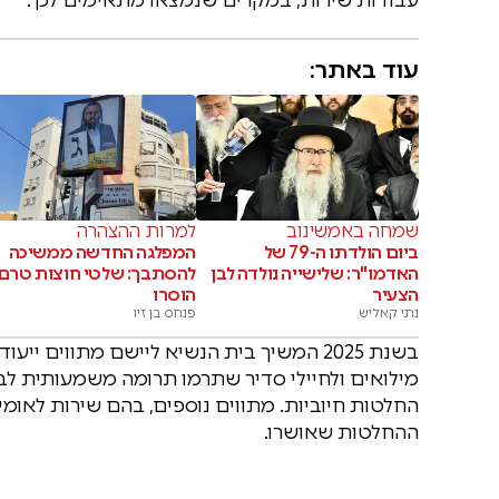
עוד באתר:
שמחה באמשינוב
למרות ההצהרה
ביום הולדתו ה-79 של
המפלגה החדשה ממשיכה
האדמו"ר: שלישייה נולדה לבן
להסתבך: שלטי חוצות טרם
הצעיר
הוסרו
נתי קאליש
פנחס בן זיו
בשנת 2025 המשיך בית הנשיא ליישם מתווים 
החלטות חיוביות. מתווים נוספים, בהם שירות לאומי,
ההחלטות שאושרו.