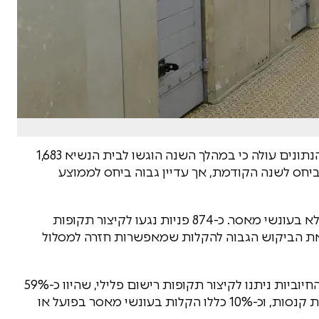
בית הנשיא פרסם את דו"ח החנינות לשנת 2025. מהנתונים עולה כי במהלך השנה הוגשו לבית הנשיא 1,683
יחס לשנה הקודמת, אך עדיין גבוה ביחס לממוצע
עיקר הבקשות עסקו בהיבטים אזרחיים-שיקומיים ולא בעונשי מאסר. כ-874 פניות נגעו לקיצור תקופות
 את הביקוש הגבוה להקלות שמאפשרות חזרה למסלול
מתוך כלל הבקשות, 456 נענו בחיוב. רוב ההחלטות החיוביות ניתנו לקיצור תקופות רישום פלילי, שהיוו כ-59%
מהאישורים. בנוסף, כ-23% מההקלות עסקו בהפחתת קנסות, וכ-10% כללו הקלות בעונשי מאסר בפועל או