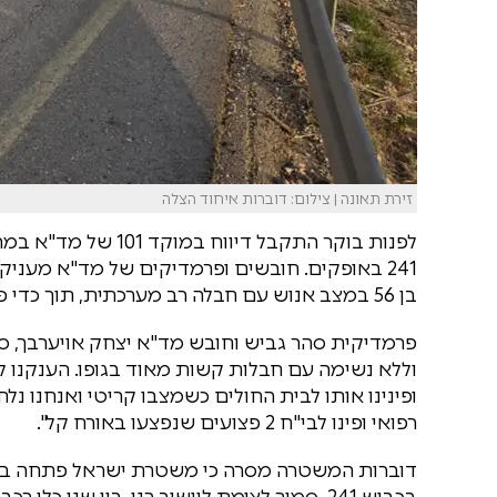
זירת תאונה | צילום: דוברות איחוד הצלה
בן 56 במצב אנוש עם חבלה רב מערכתית, תוך כדי פעולות החייאה ו-2 פצועים נוספים במצב קל.
וללא נשימה עם חבלות קשות מאוד בגופו. הענקנו ל
ופינינו אותו לבית החולים כשמצבו קריטי ואנחנו נלח
רפואי ופינו לבי"ח 2 פצועים שנפצעו באורח קל".
דוברות המשטרה מסרה כי משטרת ישראל פתחה בחק
בכביש 241, סמוך לצומת ליישוב רנן, בין שני