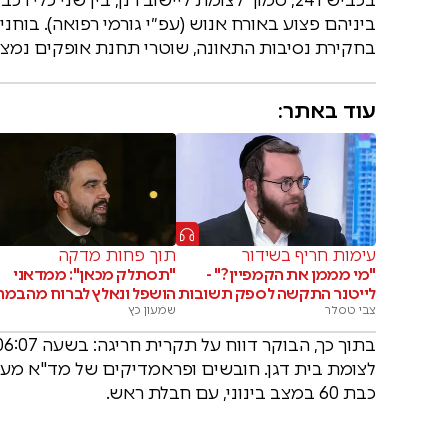
ביניהם פצוע באורח אנוש (עפ״י גורמי רפואה). בוחנ
בחקירת נסיבות התאונה, שוטרי תחנת אופקים נמצא
עוד באתר:
עימות חריף בשידור
תוך פחות מדקה
"מי מממן את הקמפיין?" -
"תסתלק מכאן": ממדאני
לייטנר התקשה לספק תשובות
הושפל ונאלץ לברוח מהבמה
צבי טסלר
שמעון כץ
לצומת בית דגן. חובשים ופראמדיקים של מד"א מעני
כבת 60 במצב בינוני, עם חבלת ראש.