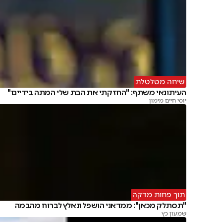
שיחה מטלטלת
העיתונאי משתף: "החזקתי את הבת שלי המתה בידיים"
יוסי חיים מימון
תוך פחות מדקה
"תסתלק מכאן": ממדאני הושפל ונאלץ לברוח מהבמה
שמעון כץ