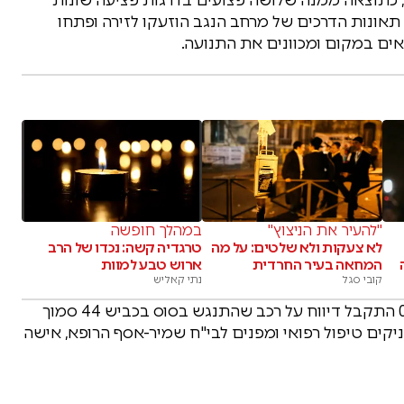
י תאונות הדרכים של מרחב הנגב הוזעקו לזירה ופתחו
ים במקום ומכוונים את התנועה.
"להעיר את הניצוץ"
במהלך חופשה
לא צעקות ולא שלטים: על מה
טרגדיה קשה: נכדו של הרב
המחאה בעיר החרדית
ארוש טבע למוות
קובי סגל
נתי קאליש
בתוך כך, הבוקר דווח על תקרית חריגה: בשעה 06:07 התקבל דיווח על רכב שהתנגש בסוס בכביש 44 סמוך
קים טיפול רפואי ומפנים לבי"ח שמיר-אסף הרופא, אישה