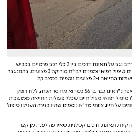
לפנות בוקר התקבל דיווח במוקד 101 של מד"א במרחב נגב על תאונת דרכים בין 2 כלי רכב פרטיים בכביש
241 באופקים. חובשים ופרמדיקים של מד"א מעניקים טיפול רפואי ומפנים לבי"ח סורוקה 3 פצועים, בהם: גבר
פרמדיקית סהר גביש וחובש מד"א יצחק אויערבך, סיפרו: "ראינו גבר בן 56 כשהוא מחוסר הכרה, ללא דופק
ו טיפול רפואי מציל חיים שכלל פעולות החייאה ממושכות
מים על חייו. צוותי מד"א נוספים שהיו בזירה העניקו טיפול
ירת תאונת דרכים קטלנית שאירעה לפני זמן קצר
 כלי רכב, כתוצאה ממנה שלושה פצועים בדרגות פציעה שונות