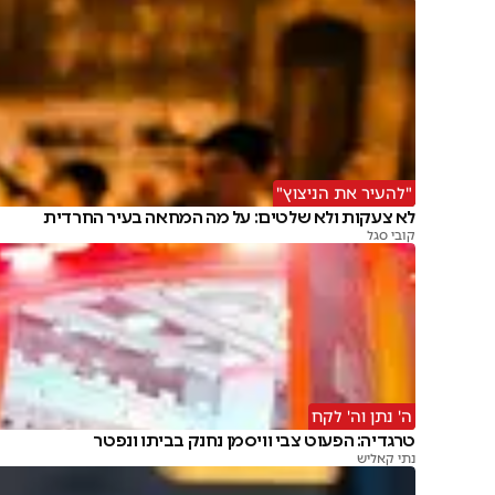
"להעיר את הניצוץ"
לא צעקות ולא שלטים: על מה המחאה בעיר החרדית
קובי סגל
ה' נתן וה' לקח
טרגדיה: הפעוט צבי וויסמן נחנק בביתו ונפטר
נתי קאליש