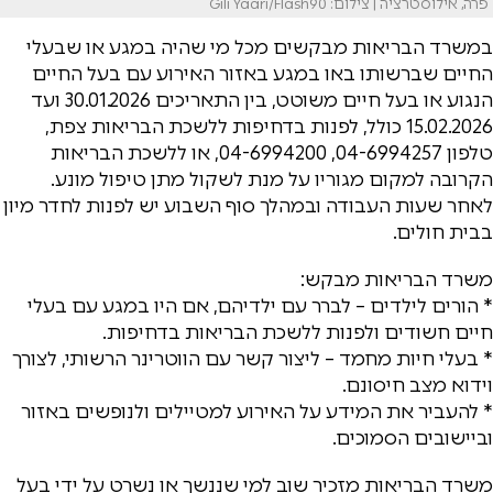
פרה, אילוסטרציה | צילום: Gili Yaari/Flash90
במשרד הבריאות מבקשים מכל מי שהיה במגע או שבעלי
החיים שברשותו באו במגע באזור האירוע עם בעל החיים
הנגוע או בעל חיים משוטט, בין התאריכים 30.01.2026 ועד
15.02.2026 כולל, לפנות בדחיפות ללשכת הבריאות צפת,
טלפון 04-6994257, 04-6994200, או ללשכת הבריאות
הקרובה למקום מגוריו על מנת לשקול מתן טיפול מונע.
לאחר שעות העבודה ובמהלך סוף השבוע יש לפנות לחדר מיון
בבית חולים.
משרד הבריאות מבקש:
* הורים לילדים – לברר עם ילדיהם, אם היו במגע עם בעלי
חיים חשודים ולפנות ללשכת הבריאות בדחיפות.
* בעלי חיות מחמד – ליצור קשר עם הווטרינר הרשותי, לצורך
וידוא מצב חיסונם.
* להעביר את המידע על האירוע למטיילים ולנופשים באזור
וביישובים הסמוכים.
משרד הבריאות מזכיר שוב למי שננשך או נשרט על ידי בעל