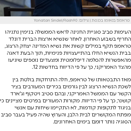
טראמפ בנאומו בכנסת | צילום: Yonatan Sindel/Flash90
העימות סביב סוגיית החנינה לראש הממשלה בנימין נתניהו
החריף בשבוע האחרון. לאחר שנשיא ארצות הברית דונלד
טראמפ תקף במילים קשות את נשיא המדינה יצחק הרצוג,
בבית הנשיא החלו בהתייעצויות פנימיות, תוך הבעת דאגה
מהאפשרות להסלמה דיפלומטית ומצעדים נוספים שיגיעו
מהצד האמריקני, כך על פי הדיווח בחדשות 12.
מאז התבטאותו של טראמפ, חלה התרחקות בולטת בין
לשכת הנשיא הרצוג לבין גורמים בכירים המעורבים בציר
הקשר עם הממשל האמריקני, ובהם סטיב ויטקוף וג'ארד
קושנר, כך על פי הדיווח. מקורות המעורים בפרטים מציינים כי
בניגוד לתקופות קודמות, לא התקיימו שיחות עם אנשי
מפתח המקושרים לבית הלבן, והערוץ שהיה פעיל בעבר סביב
הסוגיה נותר דומם בימים האחרונים.