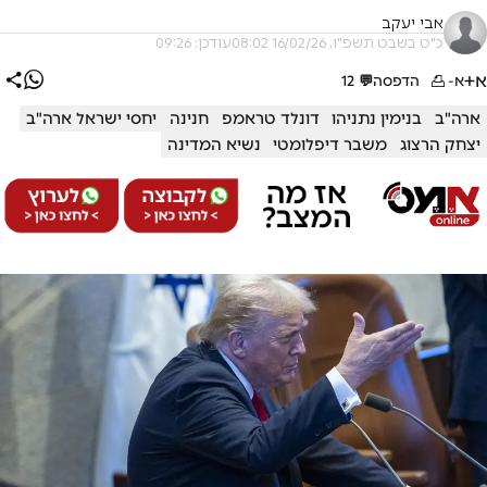
אבי יעקב
כ"ט בשבט תשפ"ו, 16/02/26 08:02
עודכן: 09:26
א+
א-
הדפסה
💬
12
ארה"ב
בנימין נתניהו
דונלד טראמפ
חנינה
יחסי ישראל ארה"ב
יצחק הרצוג
משבר דיפלומטי
נשיא המדינה