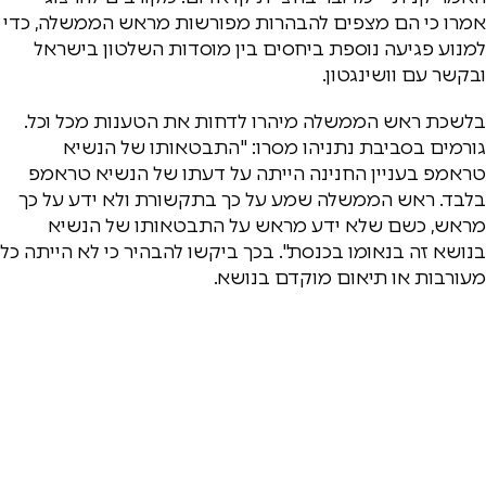
אמרו כי הם מצפים להבהרות מפורשות מראש הממשלה, כדי
למנוע פגיעה נוספת ביחסים בין מוסדות השלטון בישראל
ובקשר עם וושינגטון.
בלשכת ראש הממשלה מיהרו לדחות את הטענות מכל וכל.
גורמים בסביבת נתניהו מסרו: "התבטאותו של הנשיא
טראמפ בעניין החנינה הייתה על דעתו של הנשיא טראמפ
בלבד. ראש הממשלה שמע על כך בתקשורת ולא ידע על כך
מראש, כשם שלא ידע מראש על התבטאותו של הנשיא
בנושא זה בנאומו בכנסת". בכך ביקשו להבהיר כי לא הייתה כל
מעורבות או תיאום מוקדם בנושא.