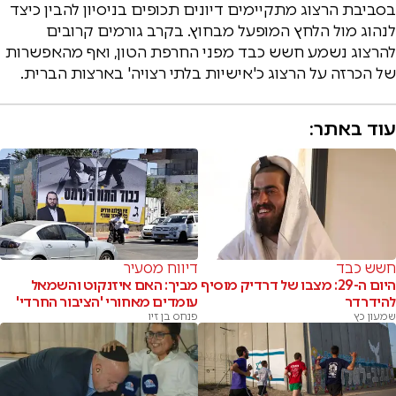
בסביבת הרצוג מתקיימים דיונים תכופים בניסיון להבין כיצד
לנהוג מול הלחץ המופעל מבחוץ. בקרב גורמים קרובים
להרצוג נשמע חשש כבד מפני החרפת הטון, ואף מהאפשרות
של הכרזה על הרצוג כ'אישיות בלתי רצויה' בארצות הברית.
עוד באתר:
חשש כבד
דיווח מסעיר
היום ה-29: מצבו של דרדיק מוסיף
מביך: האם איזנקוט והשמאל
להידרדר
עומדים מאחורי 'הציבור החרדי'
שמעון כץ
פנחס בן זיו