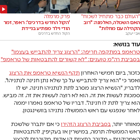
"העולם כבר מתחיל לשכוח"
פרק מרמלה
האם השכולה, האלמנה: "רוב
'הקול החדש בדרכים': ראפר, זמר
הקהילה עם מחלות"
הודי וילד מפתיע בניידת
אבי יעקב
הקול החדש בדרכים
עוד בנושא:
טראמפ במתקפה חריפה: "הרצוג צריך להתבייש בעצמו"
בסביבת רה"מ טוענים: "לא קשורים להתבטאות של טראמפ"
כזכור, ביום חמישי האחרון
תקף הנשיא טראמפ את הרצוג
ואמר כי "הוא צריך להתבייש על כך שלא נתן חנינה לנתניהו".
לדבריו, "הנשיא הרצוג מסרב לתת לנתניהו חנינה. יש לו
סמכות לעשות את זה. הוא לא רוצה לעשות את זה. זה מביש.
הוא צריך לתת לו חנינה". דבריו של טראמפ נאמרו יממה
לאחר שנפגש עם ראש הממשלה נתניהו בוושינגטון.
מאוחר יותר,
בסביבת הרצוג הזהירו
כי אם יתברר שלשכת
ראש הממשלה תרמה, במישרין או בעקיפין, להתבטאות
האמריקנית – מדובר בחציית קו אדום. מקורבים להרצוג