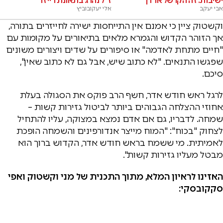
ישיבות: זה הקו של ארדן
ז"ל נהרג בתאונת רייזר
אבי יעקב
אלי יעקובוביץ
וקשטוק ציין כי אמנם אין התייחסות ישירה לחייזרים בתורה,
אך הזוהר הקדוש והגמרא מלאים בתיאורים על מקומות עם
"חיים מתחת לאדמה" או סיפורים על שדים ויצורים משונים
שפגשו התנאים. "לא כתוב שיש, אבל גם לא כתוב שאין",
סיכם.
לרגל ראש חודש אדר, חשף הרב פוקס את הסגולה בעלת
אחוזי ההצלחה הגבוהים ביותר לביטול גזירות קשות –
שמחה. לדבריו, גם אם אדם נמצא במצוקה, עליו להתחיל
לצחוק "בכוח": "המוח מייצר אנדורפינים והשמחה הופכת
לאמיתית. מי ששמח בראש חודש אדר, הקדוש ברוך הוא
מבטל מעליו גזירות קשות".
האזינו לראיון המלא, מתוך התכנית של מני וקשטוק ואפי
סקקובסקי: