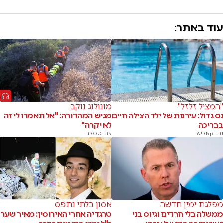
עוד באתר:
"המציל זלזל"
מונולוג נוקב
נס גדול: עירנות של ילד הצילה חיים
מגיש המהדורה: "אל תאמרו לי זה
בבריכה
לא יקרה"
נתי קאליש
צבי טסלר
מפלגת ימין חדשה
אסון בלתי נתפס
ממשלה בלי חרדים וגיוס בני
טרגדיה אחרי האירוסין: מאיר שער