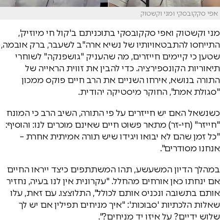
אפי סקקובסקי ומני וקשטוק
מני וקשטוק ואפי סקקובסקי בתוכניתם ב'קול חי מיוזיק',
התייחסו להתבטאויותיו של נשיא ארה"ב לשעבר, ברק אובמה,
שטען כי קיימים חייזרים, מה שהעניק "גושפנקה" לשוחרי
תיאוריות הקונספירציה. כדי להבין את זווית הראייה של
התורה בנושא, אירחו השניים את הרב חיים פוקס ממכון
"סגולת אמת", החוקר מיסטיקה יהודית.
כשנשאל האם יש חייזרים על פי התורה, השיב הרב כי המונח
"חייזר" (חי-זר) מתאר פשוט חיים שאינם מוכרים לנו: והוסיף:
"כל זמן שהם לא יבואו ויגידו שיש תורה אמיתית אחרת –
אנחנו מסודרים".
במהלך הדיון המשעשע, תהו המשתתפים כיצד ייראו החיים
אם ינחתו כאן אורחים מהחלל. "עקרונית אין לנו בעיה, נחזיר
אותם בתשובה ונכניס אותם לכולל", התלוצצו. עם זאת, עלו
שאלות הלכתיות 'סבוכות': "איך מניחים תפילין אם יש לך
שלוש ידיים? על איזו יד מניחים?".