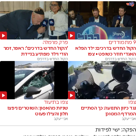
9 מתמודדים
פרק מרמלה
הקול החדש בדרכים: ילד הפלא
'הקול החדש בדרכים': ראפר, זמר
האגדי חוזר כשופט • צפו
הודי וילד מפתיע בניידת
הקול החדש בדרכים
הקול החדש בדרכים
צפו
צפו בתיעוד
נגד כיוון התנועה: כך הסתיים
שניות מהאסון: השוטרים ניפצו
המרדף המסוכן
חלון והצילו פעוט
אבי יעקב
אבי יעקב
הפקה: ישי לפידות