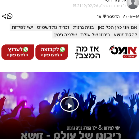
אליעזר חסיד
ב' באדר תשפ"ו, 19/02/26 15:21
א+
א-
הדפסה
💬
16
אם אני כאן הכל כאן
בניה גרנות
זכריה גולדשמיט
ישי לפידות
להקת זושא
ריבונו של עולם
שלמה גיסין