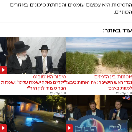
החסימות היא צמצום עומסים והפחתת סיכונים באזורים
המוניים.
עוד באתר:
אסונות בין הזמנים
סיפור האוטובוס
נכדי ראש הישיבה: אח ואחות טבעו
"ילדים כאלה ישמרו עלינו": שמחת
למוות באגם
הבר מצווה לנין הגר"י
נתי קאליש
נתי קאליש