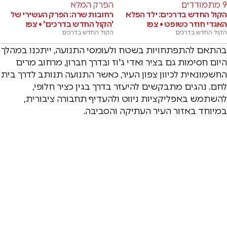
9 מתמודדים
הפרק המלא
הקול החדש בדרכים: ילד הפלא
רחובות שרה: הפרק העשירי של
האגדי חוזר כשופט • צפו
'הקול החדש בדרכים' • צפו
הקול החדש בדרכים
הקול החדש בדרכים
בהתאם להתפתחויות בשטח ולעומסי התנועה, ייתכנו במהלך
היום חסימות גם בציר ואדי ג'וז ובדרך חברון, מרחוב מרים
החשמונאית לכיוון צפון העיר, כאשר התנועה תנותב לדרך בית
לחם. נהגים מתבקשים להיעזר בדרך בגין כציר חלופי,
להשתמש באפליקציות ניווט ולהעדיף תחבורה ציבורית,
במיוחד באזור העיר העתיקה והסביבה.