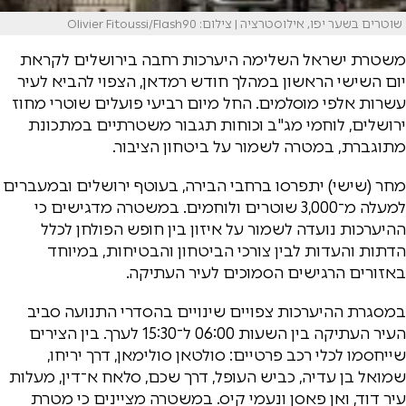
שוטרים בשער יפו, אילוסטרציה | צילום: Olivier Fitoussi/Flash90
משטרת ישראל השלימה היערכות רחבה בירושלים לקראת
יום השישי הראשון במהלך חודש רמדאן, הצפוי להביא לעיר
עשרות אלפי מוסלמים. החל מיום רביעי פועלים שוטרי מחוז
ירושלים, לוחמי מג"ב וכוחות תגבור משטרתיים במתכונת
מתוגברת, במטרה לשמור על ביטחון הציבור.
מחר (שישי) יתפרסו ברחבי הבירה, בעוטף ירושלים ובמעברים
למעלה מ־3,000 שוטרים ולוחמים. במשטרה מדגישים כי
ההיערכות נועדה לשמור על איזון בין חופש הפולחן לכלל
הדתות והעדות לבין צורכי הביטחון והבטיחות, במיוחד
באזורים הרגישים הסמוכים לעיר העתיקה.
במסגרת ההיערכות צפויים שינויים בהסדרי התנועה סביב
העיר העתיקה בין השעות 06:00 ל־15:30 לערך. בין הצירים
שייחסמו לכלי רכב פרטיים: סולטאן סולימאן, דרך יריחו,
שמואל בן עדיה, כביש העופל, דרך שכם, סלאח א־דין, מעלות
עיר דוד, ואן פאסן ונעמי קיס. במשטרה מציינים כי מטרת