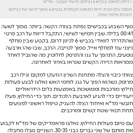
/ זירת התאונה בכביש 6 | צילום: תיעוד מבצעי- מד״א
תמונה בדף הבית: זירת התאונה הקטלנית בכביש 6 סמוך לניצני עוז | צילום:
דוברות איחוד הצלה
סוף השבוע בכבישים נפתח בצורה הקשה ביותר. סמוך לשעה
00:41 בלילה שבין חמישי לשישי, התקבל דיווח על רכב פרטי
שהתדרדר לוואדי בכביש 6 לכיוון דרום, בקטע שבין מחלף
ניצני עוז למחלף אייל, סמוך לטייבה. הרכב, שבו שהו ארבעה
נוסעים, התהפך על גגו והתרסק לחלוטין, מה שהוביל לאחד
ממראות הזירה הקשים שנראו באזור לאחרונה.
צוותי כיבוי והצלה מתחנת השרון הוזעקו למקום וגילו רכב
מרוסק כשהוא הפוך על גגו. לוחמי האש נאלצו לבצע פעולות
חילוץ מורכבות וממושכות באמצעות כלים הידראוליים
ייעודיים כדי להגיע לארבעת הלכודים. תוך כדי החילוץ, פעלו
חובשי מד"א ואיחוד הצלה להעניק טיפול ראשוני לפצועים
תחת תנאי שטח קשים ומורכבים.
עם סיום פעולות החילוץ, נאלצו פראמדיקים של מד"א לקבוע
את מותם של שני גברים כבני 30-35. השניים סבלו מחבלה