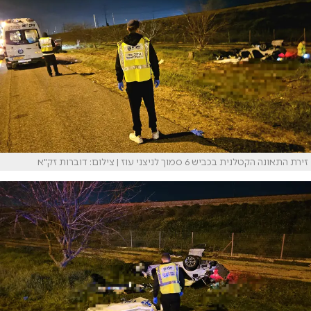
זירת התאונה הקטלנית בכביש 6 סמוך לניצני עוז | צילום: דוברות זק"א