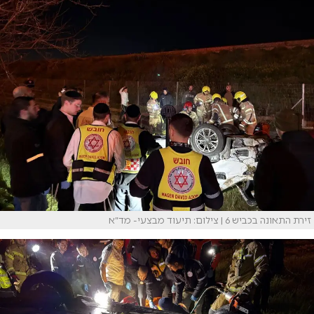
זירת התאונה בכביש 6 | צילום: תיעוד מבצעי- מד״א