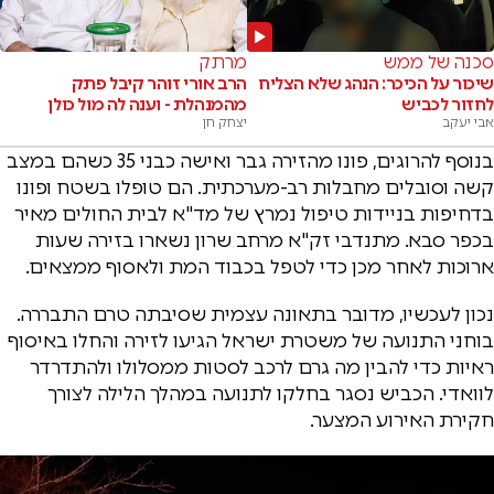
סכנה של ממש
מרתק
שיכור על הכיכר: הנהג שלא הצליח
הרב אורי זוהר קיבל פתק
לחזור לכביש
מהמנהלת - וענה לה מול כולן
אבי יעקב
יצחק חן
בנוסף להרוגים, פונו מהזירה גבר ואישה כבני 35 כשהם במצב
קשה וסובלים מחבלות רב-מערכתית. הם טופלו בשטח ופונו
בדחיפות בניידות טיפול נמרץ של מד"א לבית החולים מאיר
בכפר סבא. מתנדבי זק"א מרחב שרון נשארו בזירה שעות
ארוכות לאחר מכן כדי לטפל בכבוד המת ולאסוף ממצאים.
נכון לעכשיו, מדובר בתאונה עצמית שסיבתה טרם התבררה.
בוחני התנועה של משטרת ישראל הגיעו לזירה והחלו באיסוף
ראיות כדי להבין מה גרם לרכב לסטות ממסלולו ולהתדרדר
לוואדי. הכביש נסגר בחלקו לתנועה במהלך הלילה לצורך
חקירת האירוע המצער.