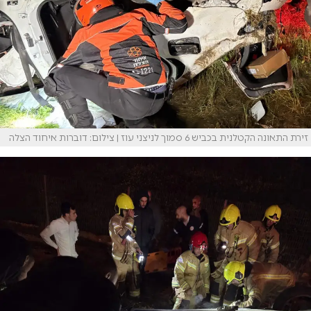
זירת התאונה הקטלנית בכביש 6 סמוך לניצני עוז | צילום: דוברות איחוד הצלה