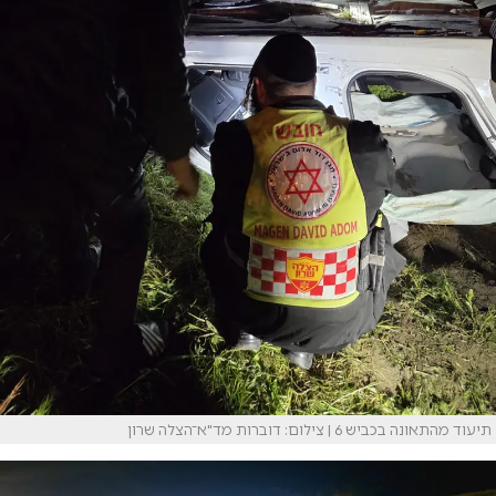
תיעוד מהתאונה בכביש 6 | צילום: דוברות מד"א־הצלה שרון