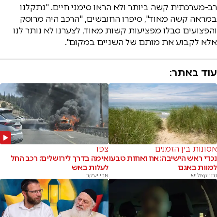
רב-מערכתית קשה ביותר ולא הראו סימני חיים. "נתקלנו
במראה קשה מאוד", סיפרו החובשים, "הרכב היה מרוסק
והפצועים סבלו מפציעות קשות מאוד, לצערנו לא נותר לנו
אלא לקבוע את מותם של השניים במקום".
עוד באתר:
אסונות בין הזמנים
צפו
נכדי ראש הישיבה: אח ואחות טבעו
אימה בדרך לירושלים: רכב החל
למוות באגם
לעלות באש
נתי קאליש
אבי יעקב