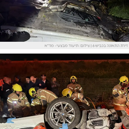
זירת התאונה בכביש 6 | צילום: תיעוד מבצעי- מד״א