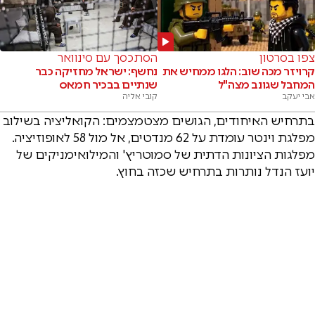
צפו בסרטון
הסתכסך עם סינוואר
קרויזר מכה שוב: הלגו ממחיש את
נחשף: ישראל מחזיקה כבר
המחבל שגונב מצה"ל
שנתיים בבכיר חמאס
אבי יעקב
קובי אליה
בתרחיש האיחודים, הגושים מצטמצמים: הקואליציה בשילוב
מפלגת וינטר עומדת על 62 מנדטים, אל מול 58 לאופוזיציה.
מפלגות הציונות הדתית של סמוטריץ' והמילואימניקים של
יועז הנדל נותרות בתרחיש שכזה בחוץ.