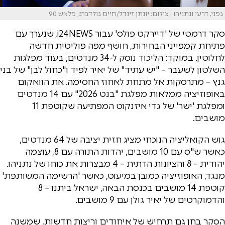
גפני, דרעי ונתניהו | צילום: יונתן זינדל/חיים גולדברג, פלאש 90
סקר דרמטי של 'דיירקט פולס' עבור i24NEWS, שנערך עם
פתיחת קמפייני הבחירות, חושף מפה פוליטית חדשה
לחלוטין. במוקד: הליכוד נוסק ל-34 מנדטים, בעוד מפלגות
השלטון לשעבר – "יש עתיד" של יאיר לפיד ו"כחול לבן" של בני
גנץ – מתרסקות אל מתחת לאחוז החסימה. את הוואקום
באופוזיציה ממלאות מפלגת "בנט 2026" עם 14 מנדטים
ומפלגת 'ישר' של גדי איזנקוט המפתיעה שקוטפת 11
מושבים.
גוש הקואליציה הנוכחי מציג חזית יציבה של 64 מנדטים,
כאשר ש"ס עם 10 מושבים, יהדות התורה עם 8, עוצמה
יהודית – 8 והציונות הדתית – 4 מבצרות את כוחו של נתניהו.
מנגד, האופוזיציה כמובן במיעוט, כאשר 'הרשימה המשותפת'
קוטפת 14 מושבים בכנסת הבאה, ישראל ביתנו – 8
והדמוקרטים של יאיר גולן עם 9 מושבים.
הסקר בחן גם תרחיש של איחודים וריצות חדשות, שמשנה