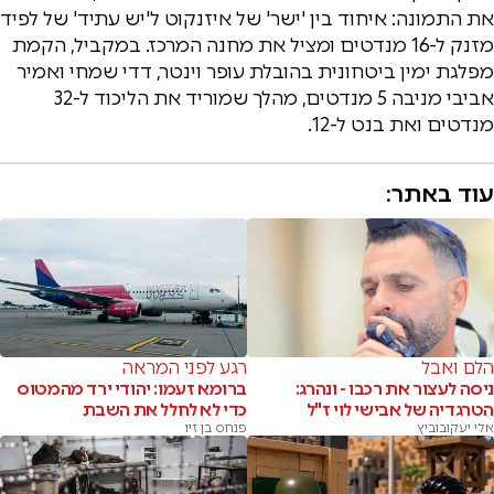
את התמונה: איחוד בין 'ישר' של איזנקוט ל'יש עתיד' של לפיד
מזנק ל-16 מנדטים ומציל את מחנה המרכז. במקביל, הקמת
מפלגת ימין ביטחונית בהובלת עופר וינטר, דדי שמחי ואמיר
אביבי מניבה 5 מנדטים, מהלך שמוריד את הליכוד ל-32
מנדטים ואת בנט ל-12.
עוד באתר:
הלם ואבל
רגע לפני המראה
ניסה לעצור את רכבו - ונהרג:
ברומא זעמו: יהודי ירד מהמטוס
הטרגדיה של אבישי לוי ז"ל
כדי לא לחלל את השבת
אלי יעקובוביץ
פנחס בן זיו