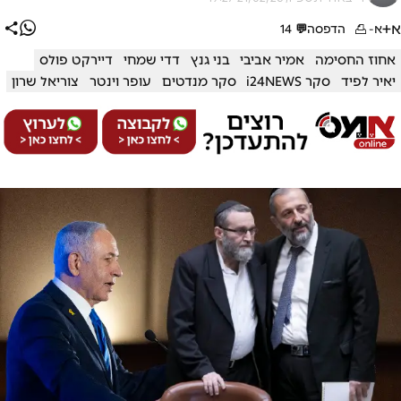
א+
א-
הדפסה
💬
14
אחוז החסימה
אמיר אביבי
בני גנץ
דדי שמחי
דיירקט פולס
יאיר לפיד
סקר i24NEWS
סקר מנדטים
עופר וינטר
צוריאל שרון