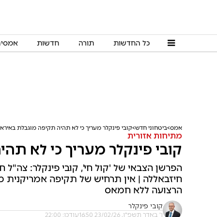
כל החדשות
תורה
חדשות
אמסי
אמס
ביטחוני חדש
קובי פינקלר מעריך כי לא תהיה תקיפה מוגבלת באיראן
מתיחות אזורית
קובי פינקלר מעריך כי לא תה
חיזבאללה | אין תרחיש של תקיפה אמריקנית מ
הרצועה ללא חמאס
קובי פינקלר
ו' באדר תשפ"ו, 23/02/26 16:50
עודכן: 22:00