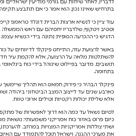
לדבריו, לאחר שיחות עם גורמי מודיעין ישראליים ומע
בתרחיש שאינו נכון. הוא אמר כי אם תתבצע תקיפה 
עוד ציין כי לנשיא ארצות הברית דונלד טראמפ קיימ
וסטיב ויטקוף, שלדבריו יחסיהם עם ראש הממשלה בנ
הדגיש כי ההכרעה הסופית נתונה בידי הנשיא עצמו.
באשר לרצועת עזה, התייחס פינקלר לדיווחים על כוח ב
תושבים. מדובר בפיילוט שינוהל בידי כוח בינלאומי
בתחומה.
פינקלר הבהיר כי פירוק חמאס הוא תהליך שיימשך 
כארבע שנים עד לייצוב המצב הביטחוני ביהודה ושומ
אלא שלילת יכולות רקטיות וטילים ארוכי טווח.
לסיום נשאל עד כמה הוא דרוך לאפשרות של מתקפה מ
כיום פרוס באזור כוח אמריקני משמעותי: נושאת מ
ושתי צוללות אמריקניות המצויות במרחב. להערכתו, 
את מערכי ההגנה, וישראל תוכל להתמודד עם האיום.