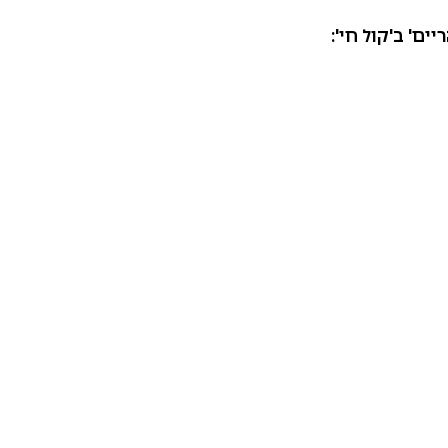
ם' ב'קול חי':