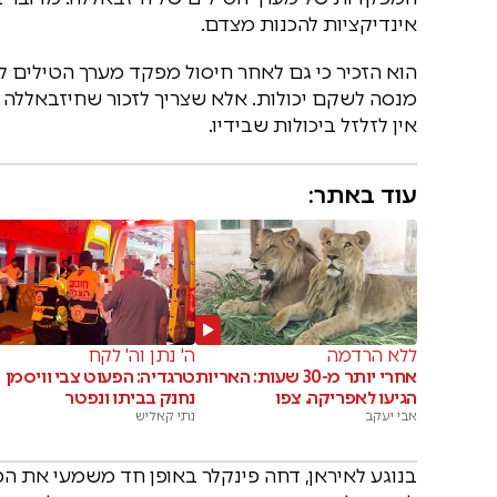
אינדיקציות להכנות מצדם.
הוא הזכיר כי גם לאחר חיסול מפקד מערך הטילים לש
מנסה לשקם יכולות. אלא שצריך לזכור שחיזבאללה 
אין לזלזל ביכולות שבידיו.
עוד באתר:
ללא הרדמה
ה' נתן וה' לקח
אחרי יותר מ-30 שעות: האריות
טרגדיה: הפעוט צבי וויסמן
הגיעו לאפריקה. צפו
נחנק בביתו ונפטר
אבי יעקב
נתי קאליש
בנוגע לאיראן, דחה פינקלר באופן חד משמעי את ה