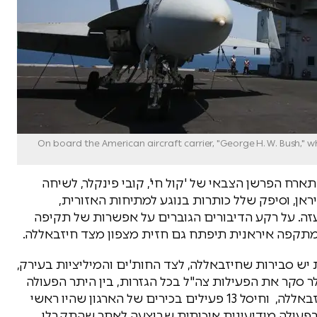
קרדיט פלאש 90. On board the American aircraft carrier, "George H. W. Bush," which is anchored
רח הפרשן הצבאי של 'קול חי', קובי פינקלר, לשיחה
ן, וסיפק שלל כותרות בנוגע למתיחות האזורית,
זה. על רקע הדיבורים הגוברים על אפשרות של תקיפה
תקפה איראנית תיפתח גם חזית מצפון מצד חיזבאללה.
 יש סבירות שחיזבאללה, לצד החות'ים והמיליציות בעירק,
 סקר את הפעילות צה"ל בכל הגזרות, בין היתר הפעולה
בליל שבת האחרון צה"ל תקף מפקדה בלבנון של חיזבאללה, וחיסל 13 פעילים בכירים של הארגון שהיו ראשי
פעולה מודיעינית איכותית שבוצעה לאחר שהתקבלו