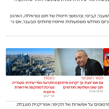
עבר, קביסי, ובהמשך חיסולו של חסן נסראללה, הארגון
כיום מוחלש משמעותית ואיומיו פחותים מבעבר, אם כי
הטור השבועי
כוננות
גם אם ינצח: כך יקרוס איזנקוט
התרעה מודיעינית: סעודיה
תוך שנה ושלושה חודשים
נערכת למתקפה איראנית
שלום שטיין
נרחבת
אבי יעקב
פרסומים על אפשרות של תקיפה אמריקנית מוגבלת.