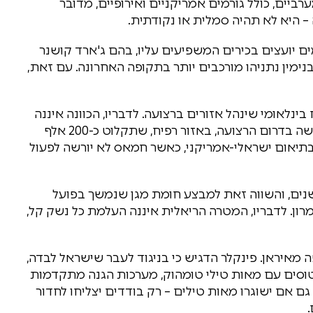
רביים, כולל גורמים אמריקניים ואירופיים, מדובר
– היא לא תהיה סמלית או נקודתית.
ים יועצים בכירים המשפיעים עליו, בהם ג'ארד קושנר
ימין נתניהו מורכבים יותר בתקופה האחרונה. עם זאת,
ינלאומי שינהל אזורים ברצועה. לדבריו, הכוונה איננה
להשתלטות מלאה על הרצועה, אלא להקמת עיר חדשה בדרום הרצועה, באזור רפיח, שתקלוט כ-200 אלף
 בתיאום ישראלי-אמריקני, כאשר חמאס לא יורשה לפעול
שנים, והשווה זאת למבצע חומת מגן שנמשך בפועל
רון. לדבריו, המטרה הריאלית איננה העלמת כל נשק קל,
איראן. פינקלר הדגיש כי בניגוד לעבר שישראל לבדה,
טוסים עם מאות טילי טומהוק, מערכות הגנה מתקדמות
גם אם ישוגרו מאות טילים – רק בודדים יצליחו לחדור