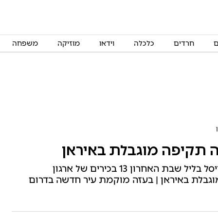
ם
חרדים
כלכלה
וידאו
מוזיקה
משפחה
יה תקיפה מוגבלת באיראן
הפרשן הצבאי של 'קול חי', קובי פינקלר: צה"ל חיסל בליל שבת האחרון 13 בכירים של ארגון
וגבלת באיראן | בעזה מוקמת עיר חדשה בדרום