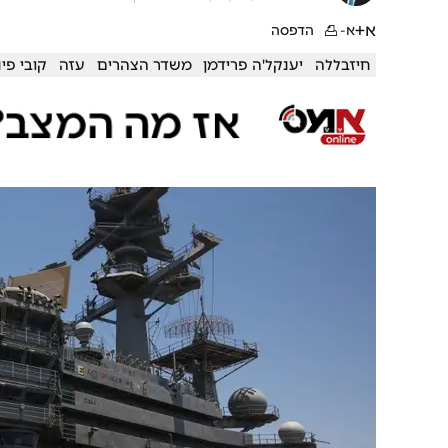
א+
א-
הדפסה
חיזבללה
יענקל'ה פרידמן
משדר הצהרים
עזה
קובי פי