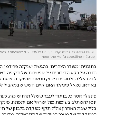
נושאת המטוסים האמריקנית. 
near the Haifa coastline in Israel
בתוכנית 'משדר הצהרים' בהגשת יענקלה פרידמן, התא
רחבה על רקע הדיבורים על אפשרות של תקיפה באירא
לחיזבאללה, ולסוגיית פירוק חמאס מנשקו ברצועת ע
באיראן, נשאל פינקלר האם קיים חשש שבמקביל למ
פינקלר אמר כי, בניגוד לעבר ששלל תרחיש כזה, כעת
ינסו להשתלב בעימות מול ישראל אם יתפתח. פינקלר
המפקדות של מערך הטילים של חיזבאללה. מדובר ב