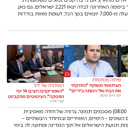
מתחילת המבצע יצאו מישראל 7,936 אזרחים, כאשר ביממה האחרונה לבדה יצאו 2,221 ישראלים. גם כאן,
המעברים היבשתיים הם הדומיננטיים ביותר עם למעלה מ-7,000 יוצאים בסך הכל, לעומת מאות בודדות
שיחה מטלטלת
העיתונאי משתף: "החזקתי
האזהרה של זיני
את הבת שלי המתה בידיים"
"האמריקנים רוצים 14 ימי
יוסי חיים מימון
הפסקה": הציטוטים מהקבינט
קובי אליה
המספרים הסופיים נכון לבוקר יום חמישי (5.3 בשעה 08:00) מסכמים תמונה ברורה של חזרה מאסיבית
שונים – הימיים, האוויריים ובמיוחד היבשתיים –
ת תנועת הישראלים אל תוך המדינה ומחוצה לה בימי