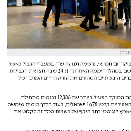
חבורה
לבוקר יום חמישי, נרשמה תנועה ערה במעברי הגבול כאשר
14,257 ישראלים נכנסו לישראל. שיאו של המבצע נרשם במהלך היממה האחרונה (4.3), שבה חצו את הגבולות
ע דרך המעברים היבשתיים המהווים את עורק החיים המרכזי של
בחינת נתיבי הכניסה מגלה כי המעברים היבשתיים הם המוקד הפעיל ביותר עם 12,386 נכנסים מתחילת
השבוע, מתוכם כ-3,678 רק ביום האחרון. המעברים האוויריים קלטו 1,678 ישראלים, בעוד הדרך הימית שימשה
ם על מאמץ לוגיסטי רחב היקף של רשויות המדינה לקלוט את
אלים מהארץ, אם כי בהיקפים נמוכים משמעותית.