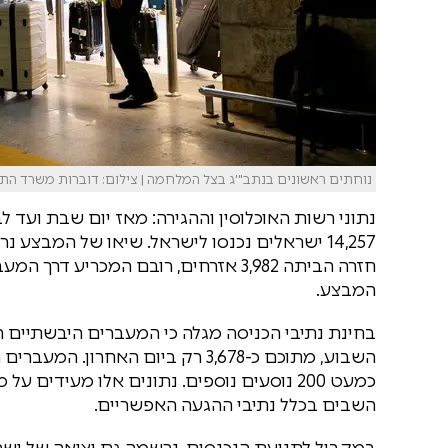
נוחתים ראשונים בנתב"'ג בצל המלחמה | צילום: דוברות משרד הת
נתוני רשות האוכלוסין וההגירה: מאז יום שבת ועד 
חזרה הביתה 3,982 אזרחים, רובם המכרי
המבצע.
כמעט 200 נוסעים נוספים. נתונים אלו מעידי
השבים בכלל נתיבי ההגעה האפשריים.
במקביל לתנועת הנכנסים, נרשמה גם יציאה של ישר