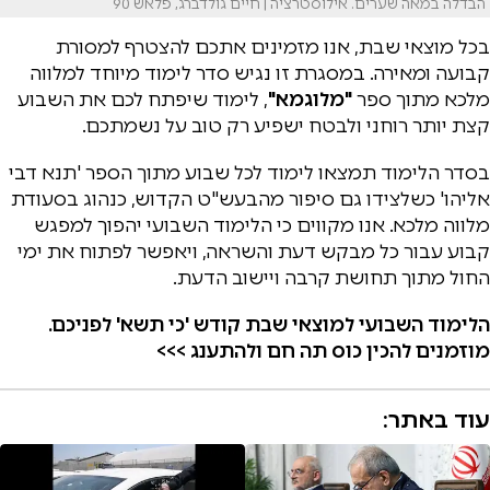
הבדלה במאה שערים. אילוסטרציה | חיים גולדברג, פלאש 90
בכל מוצאי שבת, אנו מזמינים אתכם להצטרף למסורת
קבועה ומאירה. במסגרת זו נגיש סדר לימוד מיוחד למלווה
מלכא מתוך ספר
"מלוגמא"
, לימוד שיפתח לכם את השבוע
קצת יותר רוחני ולבטח ישפיע רק טוב על נשמתכם.
בסדר הלימוד תמצאו לימוד לכל שבוע מתוך הספר 'תנא דבי
אליהו' כשלצידו גם סיפור מהבעש"ט הקדוש, כנהוג בסעודת
מלווה מלכא. אנו מקווים כי הלימוד השבועי יהפוך למפגש
קבוע עבור כל מבקש דעת והשראה, ויאפשר לפתוח את ימי
החול מתוך תחושת קרבה ויישוב הדעת.
הלימוד השבועי למוצאי שבת קודש 'כי תשא' לפניכם.
מוזמנים להכין כוס תה חם ולהתענג >>>
עוד באתר: