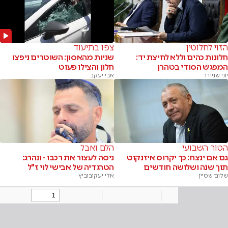
הזוי לחלוטין
צפו בתיעוד
חלונות כהים וללא לחיצת יד:
שניות מהאסון: השוטרים ניפצו
המפגש הסודי בטהרן
חלון והצילו פעוט
יוני שניידר
אבי יעקב
הטור השבועי
הלם ואבל
גם אם ינצח: כך יקרוס איזנקוט
ניסה לעצור את רכבו - ונהרג:
תוך שנה ושלושה חודשים
הטרגדיה של אבישי לוי ז"ל
שלום שטיין
אלי יעקובוביץ