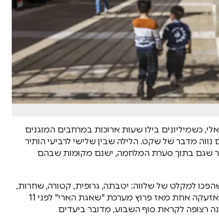
י, כשמיליונים בילו שעות ארוכות במרחבים המוגנים
ווה מדבר של שקט. הלילה שבין שלישי לרביעי הותיר
ר שגם בתוך סערת המלחמה, ישנם מקומות שבהם
פכו למקלט של שלווה: יטבתה, גרופית, קטורה, שחרות,
אליפז ונאות הכיכר. ביישובים אלו לא נשמעה אפילו אזעקה אחת מאז פרוץ מערכת "שאגת הארי" לפני 11
ה רצופה לקראת סוף השבוע, מדובר ביעדים