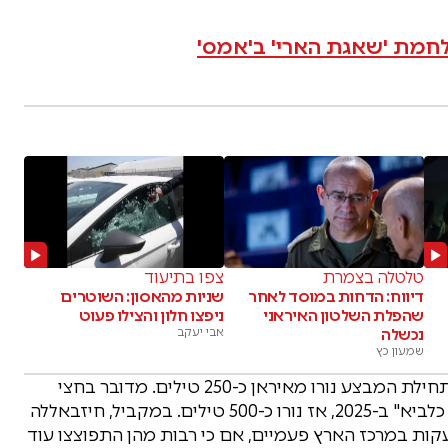
לחמת 'שאגת הארי' ב'אמס'
טלטלה בצמרת
צפו בתיעוד
דיווח: הדחות במוסד לאחר
שניות מהאסון: השוטרים
שהפלת השלטון האיראני
ניפצו חלון והצילו פעוט
נכשלה
אבי יעקב
שמעון כץ
הנתונים המבצעיים מלמדים על היקף האיום: מאז תחילת המבצע נורו מאיראן כ-250 טילים. מדובר בחצי
מהכמות שנורתה בפרק זמן זהה במהלך מבצע "עם כלביא" ב-2025, אז נורו כ-500 טילים. במקביל, חיזבאללה
קן הפעילו אזעקות במרכז הארץ פעמיים, אם כי רבות מהן התפוצצו עוד