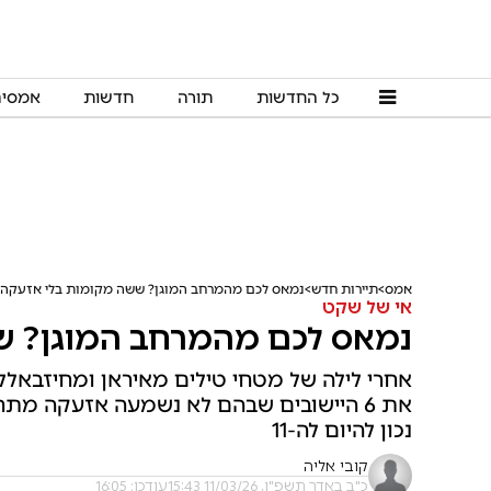
כל החדשות
תורה
חדשות
אמסי
אמס
תיירות חדש
נמאס לכם מהמרחב המוגן? ששה מקומות בלי אזעקה
אי של שקט
נמאס לכם מהמרחב המוגן? ש
אחרי לילה של מטחי טילים מאיראן ומחיזבאלל
את 6 היישובים שבהם לא נשמעה אזעקה מתח
נכון להיום לה-11
קובי אליה
כ"ב באדר תשפ"ו, 11/03/26 15:43
עודכן: 16:05