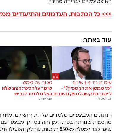
האופטימליים לבריחה מהירה.
>>> כל הכתבות, העדכונים והתיעודים ממ
עוד באתר:
עימות חריף בשידור
סכנה של ממש
"מי מממן את הקמפיין?" -
שיכור על הכיכר: הנהג שלא
לייטנר התקשה לספק תשובות
הצליח לחזור לכביש
צבי טסלר
אבי יעקב
שיגר כבר למעלה מ-850 רקטות, שחל