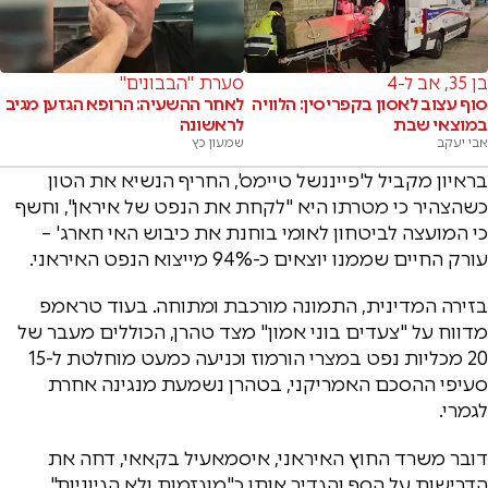
בן 35, אב ל-4
סערת "הבבונים"
סוף עצוב לאסון בקפריסין: הלוויה
לאחר ההשעיה: הרופא הגזען מגיב
במוצאי שבת
לראשונה
אבי יעקב
שמעון כץ
בראיון מקביל ל'פייננשל טיימס', החריף הנשיא את הטון
כשהצהיר כי מטרתו היא "לקחת את הנפט של איראן", וחשף
כי המועצה לביטחון לאומי בוחנת את כיבוש האי חארג' –
עורק החיים שממנו יוצאים כ-94% מייצוא הנפט האיראני.
בזירה המדינית, התמונה מורכבת ומתוחה. בעוד טראמפ
מדווח על "צעדים בוני אמון" מצד טהרן, הכוללים מעבר של
20 מכליות נפט במצרי הורמוז וכניעה כמעט מוחלטת ל-15
סעיפי ההסכם האמריקני, בטהרן נשמעת מנגינה אחרת
לגמרי.
דובר משרד החוץ האיראני, איסמאעיל בקאאי, דחה את
הדרישות על הסף והגדיר אותן כ"מוגזמות ולא הגיוניות".