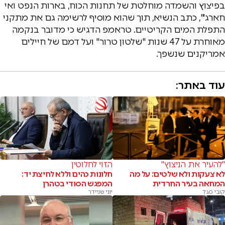
בפיצוץ והשמדה מוחלטת של תחנות הכוח, בארות הנפט ואי
חארג'", כתב הנשיא, תוך שהוא מוסיף לרשימה גם את מתקני
התפלת המים הקריטיים. טראמפ הדגיש כי מדובר בנקמה
מאוחרת על 47 שנות "שלטון טרור" ועל דמם של חיילים
אמריקנים שנשפך.
עוד באתר:
"להעיר את הניצוץ"
הזוי לחלוטין
לא צעקות ולא שלטים: על מה
חלונות כהים וללא לחיצת יד:
המחאה בעיר החרדית
המפגש הסודי בטהרן
קובי סגל
יוני שניידר