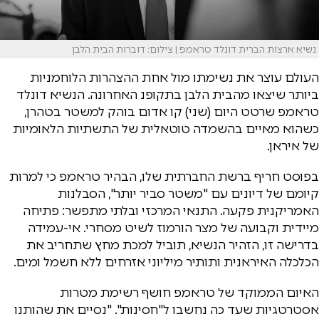
נשיא ארצות הברית דונלד טראמפ | צילום: דוברות הבית הלבן
העולם עוצר את נשימתו מול אחת ההצהרות הלוחמניות
ביותר שיצאו מהבית הלבן בתקופנ האחרונה. הנשיא דונלד
טראמפ שרטט היום (שני) קו אדום בוהק למשטר בטהרן,
כשהוא מאיים בהשמדה טוטאלית של התשתיות הלאומיות
של איראן.
בפוסט חריף ברשת החברתית שלו, הבהיר טראמפ כי למרות
קיומם של דיונים עם "משטר סביר יותר", הסבלנות
האמריקנית פקעה. התנאי המרכזי ובלתי מתפשר: פתיחה
מיידית וקבועה של מצר הורמוז לשיט מסחרי. אי-עמידה
בדרישה זו, הזהיר הנשיא, תוביל למכת מחץ שתחריב את
הכלכלה האיראנית ותותיר מיליוני אזרחים ללא חשמל ומים.
האיום הממוקד של טראמפ חושף רשימת מטרות
אסטרטגיות שעד כה נחשבו ל"חסינות". "נסיים את שהותנו