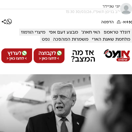
יוני שניידר
י"ב בניסן תשפ"ו, 30/03/26 15:30
א+
א-
הדפסה
דונלד טראמפ
האי חארג'
מבצע זעם אפי
מיצרי הורמוז
מלחמת שאגת הארי
משמרות המהפכה
נפט