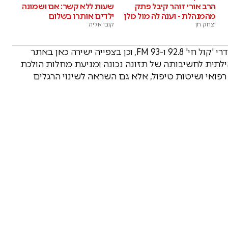
הרב אורי זוהר קיבל פתק
שעות ללא קשר: אם ושמונה
מהמנהלת - וענה לה מול כולן
ילדים אותרו בשלום
יצחק חן
קובי אליה
התוכנית "שיח בריא" תשודר בשידור חי להאזנה בתדרי 'קול חי' 92.8 ו-93 FM, וכן בצפייה ישירה כאן באתר
תית לחשיבותה של תזונה נכונה ומניעת מחלות הולכת
פואי ושיטות טיפול, אלא גם השראה לשינוי הרגלים