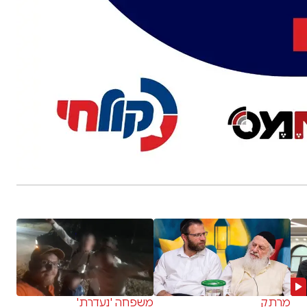
מרתק
משפחה 'נעדרת'