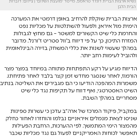
נשיא ארצות הברית דונלד טראמפ, מייסד 'מועצת השלום' | צילום: דוברות
הבית הלבן
ארצות הברית שוקלת להרחיב באופן דרמטי את המערכה
הימית מול איראן, ולפעול להשתלטות על מכליות נפט
והחרמת כלי שיט הקשורים למשטר – גם מחוץ לגבולות
המזרח התיכון, כך על פי דיווח ב'וול סטריט ז'ורנל'. מדובר
במהלך שעשוי לשנות את כללי המשחק בזירה הבינלאומית
ולהוביל לעימות רחב יותר.
הדיווח מגיע על רקע התפתחות מתוחה במיוחד במצר מצר
הורמוז, לאחר שנסגר מחדש זמן קצר בלבד לאחר פתיחתו.
משמרות המהפכה הודיעו כי הם מגבירים את השליטה בנתיב
השיט האסטרטגי, ואף דווח על תקיפות נגד כלי שיט
מסחריים במהלך השבת.
במקביל, פיקוד המרכז של ארה״ב עדכן כי עשרות ספינות
שניסו לצאת מנמלים איראניים נבלמו והוחזרו לאחור כחלק
מהמצור הימי המתמשך. לפי ההערכות, הרחבת הפעילות
תאפשר לכוחות האמריקניים לפעול גם נגד מכליות שכבר