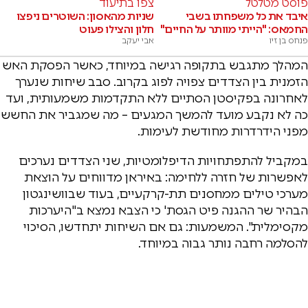
פוסט מטלטל
צפו בתיעוד
איבד את כל משפחתו בשבי
שניות מהאסון: השוטרים ניפצו
החמאס: "הייתי מוותר על החיים"
חלון והצילו פעוט
פנחס בן זיו
אבי יעקב
המהלך מתגבש בתקופה רגישה במיוחד, כאשר הפסקת האש
הזמנית בין הצדדים צפויה לפוג בקרוב. סבב שיחות שנערך
לאחרונה בפקיסטן הסתיים ללא התקדמות משמעותית, ועד
כה לא נקבע מועד להמשך המגעים – מה שמגביר את החשש
מפני הידרדרות מחודשת לעימות.
במקביל להתפתחויות הדיפלומטיות, שני הצדדים נערכים
לאפשרות של חזרה ללחימה: באיראן מדווחים על הוצאת
מערכי טילים ממחסנים תת-קרקעיים, בעוד שבוושינגטון
הבהיר שר ההגנה פיט הגסת' כי הצבא נמצא ב"היערכות
מקסימלית". המשמעות: גם אם השיחות יתחדשו, הסיכוי
להסלמה רחבה נותר גבוה במיוחד.