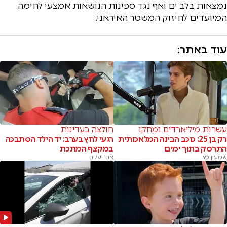
נמצאות בלב ים ואף נגד ספינות הנושאות אמצעי לחימה
המיועדים לחיזוק המשטר האיראני.
עוד באתר:
עשרות מיליארדים נמחקו
חולצה בעדינות
רק בן 25: כוכב הבינה המלאכותית
רגעי לחץ בערב: יד הילד הסתבכה
התרסק בתוך ימים
במקצף המתכת
שמעון כץ
אבי יעקב