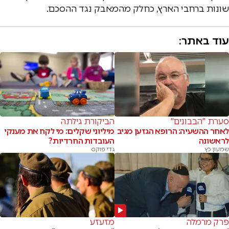
שונות ברחבי הארץ, כחלק מהמאבק נגד ההסכם.
עוד באתר:
סערת "הבבונים"
הביקורת גילתה
לאחר ההשעיה: הרופא הגזען מגיב
מיליוני שקלים: מי לקח את מענקי
לראשונה
העובדות החרדיות?
שמעון כץ
גדי פוקס
פרק מרמלה
מזעזע