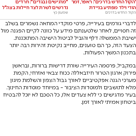
'הקול החדש בדרכים': ראפר, זמר
"מרגישים נבגדים": חרדים
הודי וילד מפתיע בניידת
נדרשים לשרת לצד חיילות בצה"ל
הקול החדש בדרכים
שמעון כץ
לדברי גורמים בעירייה, פרטי מוקדי המחאה נשמרים בשלב
זה חסויים, לאחר שלטענתם מידע על כוונה לקיים הפגנה מול
ישיבת הממשלה דלף והוביל לביטול הישיבה המתוכננת.
הצעד הזה, כך הם טוענים, מחייב נקיטת זהירות רבה יותר
בתכנון המשך הפעולות.
במקביל, פרסמה העירייה שורת דרישות ברורות, ובראשן
פירוק ארגון הטרור חיזבאללה ככוח צבאי ואזרחי, הקמת
מערכי הגנה אפקטיביים לאורך גבול הצפון והשלמת מיגון
מלא לתושבים ולמוסדות הציבור – במיוחד מוסדות החינוך.
בעיר מדגישים כי ללא צעדים אלו, כל הסכם לא יוכל להבטיח
ביטחון אמיתי לאורך זמן.