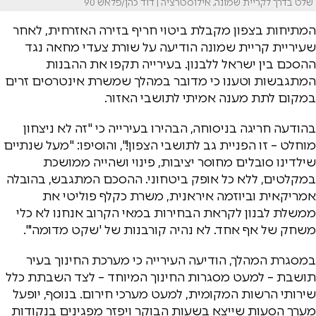
שלט בדרך לקריית שמונה, אילוסטרציה | דוד כהן/פלאש 90
המתיחות בצפון מקבלת ביטוי חריף בזירה האזרחית, לאחר
שעיריית קריית שמונה הודיעה על שורת צעדי מחאה נגד
ההסכם בין ישראל ללבנון. בעירייה תקפו את ההבנות
המתגבשות וטענו כי מדובר במהלך שמשרת אינטרסים זרים
במקום לתת מענה אמיתי לתושבי האזור.
בהודעה חריגה בניסוחה, הבהירו בעירייה כי "זה לא ניצחון
מוחלט – זו הפניית גב לתושבי הצפון!", והוסיפו: "מעל שנתיים
שילדינו סובלים מחוסר יציבות, פינוי ושהייה ממושכת
במקלטים, ללא כל אופק ביטחוני. ההסכם המתגבש, בהובלה
אמריקאית וביוזמה איראנית, משרת כקלף פוליטי את
ממשלת לבנון לקראת הבחירות במאי הקרוב אנחנו לא כלי
משחק של אף אחד. לא נהיה קורבנות של 'שקט מדומה'".
במסגרת המהלך, הודיעה העירייה כי מערכת החינוך בעיר
תושבת – למעט מסגרות החינוך המיוחד – לצד השבתת כלל
שירותי הרשות המקומית, למעט מערכי חירום. בנוסף, יופעל
מערך הסעות שייצא בשעות הבוקר ויפזר מפגינים בנקודות