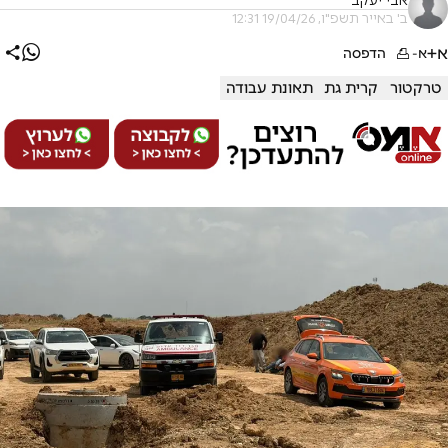
אבי יעקב
ב' באייר תשפ"ו, 19/04/26 12:31
א+
א-
הדפסה
טרקטור
קרית גת
תאונת עבודה