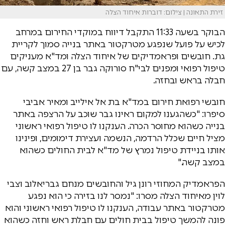
זירת התאונה | צילום: דוברות איחוד הצלה
הבוקר בשעה 11:33 התקבל דיווח במוקדי החירום במרחב
לכיש על פועל שנפגע מטרקטור באתר בנייה סמוך לקריית
גת. חובשים ופראמדיקים של איחוד הצלה ומד"א מעניקים
טיפול רפואי ומפנים לבי"ח סורוקה גבר בן 27 במצב קשה, עם
חבלה בראש ובחזה.
חובשי רפואת חירום במד"א בת אל אילייב ומאיר אביבי
סיפרו: "כשהגענו למקום ראינו גבר שוכב על הרצפה באתר
בנייה כשהוא מחוסר הכרה. הענקנו לו טיפול רפואי ראשוני
מציל חיים שכלל הרדמה, הנשמה ועצירת דימומים, ופינינו
אותו בניידת טיפול נמרץ של מד"א לבית החולים כשהוא
במצב קשה."
הפראמדיק המחוזי רונן גיל והחובשים מנחם גבריאלוב וצבי
לוין מאיחוד הצלה מסרו: "נמסר לנו בזירה כי הוא נפגע
מטרקטור באתר עבודה, הענקנו לו טיפול רפואי ראשוני והוא
פונה להמשך טיפול בבית חולים עם חבלת ראש וחזה כשהוא