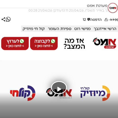
מערכת אמס
ג' באייר תשפ"ו, 20/04/26 13:11
עודכן: 21/04/26 00:28
א+
א-
הדפסה
💬
12
הרשי אייזנבך
מוישי רוט
ספירת העומר
קול חי מיוזיק