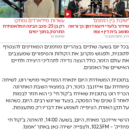
'ישיבת בין הזמנים'
עשרות מיליארדים נמחקו
שידור בלעדי ויוצא דופן: כך נראה
רק בן 25: כוכב הבינה המלאכותית
מושב בית דין • צפו
התרסק בתוך ימים
הרב נחום נוסבכר
שמעון כץ
בכל יום בשעה שתיים בצהריים מוזמנים המאזינים להצטרף
לתוכנית, ולפגוש מקרוב את הקולות והסיפורים שמעצבים
את עולם הזמר, כולל הצצה נדירה לתהליכי היצירה ולחיים
האישיים של האמנים.
בתוכנית המשודרת היום יתארח המוזיקאי מוישי רוט, לשיחה
מיוחדת עם אייזנבך. כזכור, רק במוצאי השבת האחרונה
הכריז רוט בתוכנית שאירח ב'קול חי' כי הוא חוזר לבמות
לאחר 5 שנים של הפסקה, בצעד שריגש רבים. היום, כשהוא
על תקן האורח, הציפייה לשמוע את דבריו רק מתעצמת.
הרשי אייזנבך מארח, היום, בשעה 14:00, להאזנה ב'קול חי
מיוזיק' – 102.5FM, ולצפייה ישירה כאן באתר 'אמס'.