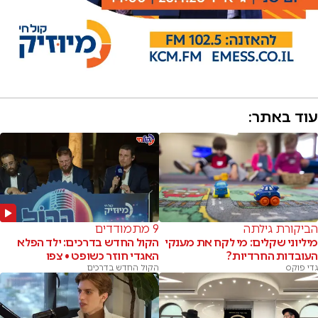
עוד באתר:
הביקורת גילתה
9 מתמודדים
מיליוני שקלים: מי לקח את מענקי
הקול החדש בדרכים: ילד הפלא
העובדות החרדיות?
האגדי חוזר כשופט • צפו
גדי פוקס
הקול החדש בדרכים